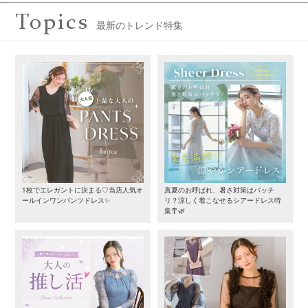
Topics
最新のトレンド特集
1枚でエレガントに決まる♡当店人気オ
真夏のお呼ばれ、暑さ対策はバッチ
ールインワンパンツドレス✨
リ？涼しく着こなせるシアードレス特
集🎐🌿