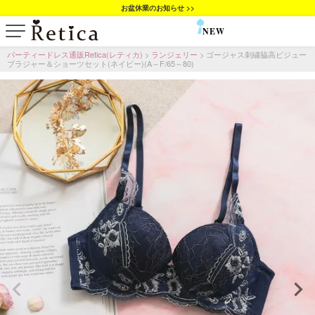
お盆休業のお知らせ >>
NEW
SALE
パーティードレス通販Retica(レティカ)
ランジェリー
ゴージャス刺繍脇高ビジュー
ブラジャー＆ショーツセット(ネイビー)(A～F/65～80)