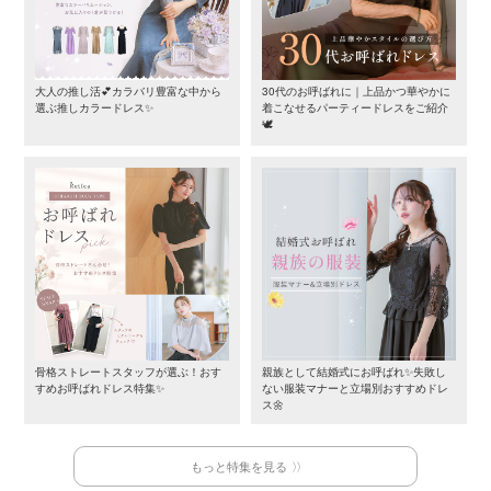
大人の推し活💕カラバリ豊富な中から
30代のお呼ばれに｜上品かつ華やかに
選ぶ推しカラードレス✨
着こなせるパーティードレスをご紹介
🕊️
骨格ストレートスタッフが選ぶ！おす
親族として結婚式にお呼ばれ✨失敗し
すめお呼ばれドレス特集✨
ない服装マナーと立場別おすすめドレ
ス🌼
もっと特集を見る