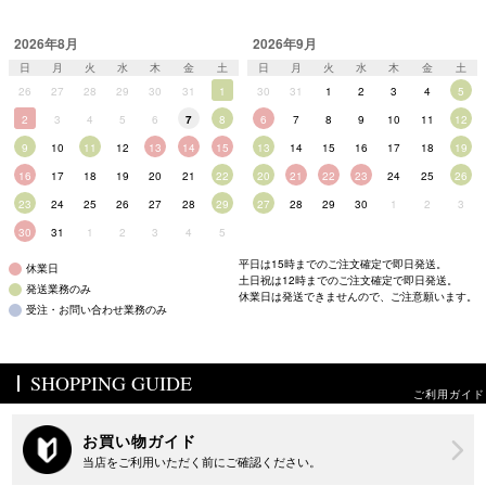
2026年8月
2026年9月
日
月
火
水
木
金
土
日
月
火
水
木
金
土
26
27
28
29
30
31
1
30
31
1
2
3
4
5
2
3
4
5
6
7
8
6
7
8
9
10
11
12
9
10
11
12
13
14
15
13
14
15
16
17
18
19
16
17
18
19
20
21
22
20
21
22
23
24
25
26
23
24
25
26
27
28
29
27
28
29
30
1
2
3
30
31
1
2
3
4
5
平日は15時までのご注文確定で即日発送。
休業日
土日祝は12時までのご注文確定で即日発送。
発送業務のみ
休業日は発送できませんので、ご注意願います。
受注・お問い合わせ業務のみ
SHOPPING GUIDE
ご利用ガイド