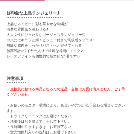
好印象な上品ランジェリー♪
上品なネイビーに彩る華やかな刺繍が
清楚な雰囲気を漂わせる♪
大人女性にぴったりなゴージャスランジェリー♡
中央にはキラッと輝くビジュー付きで高級感をプラス!!
無駄な脇肉をしっかりバストへと寄せてくれる
脇高設計×ワイヤー入りで綺麗な谷間にメイク♪
レースデザインも個性的で魅力的な1着です♡
注意事項
・直接肌に触れる商品となるため返品・交換はお受け出来ません。ご了承
くださいませ。
・お使いのモニター環境により、色合いや光沢が若干変わる場合がござい
ます。
・ドライクリーニングはお避けください。
・洗濯後は形を整えて、干して下さい。
・長時間の注水すすぎは、お避け下さい。
・蛍光増白剤入りの洗剤は、お避け下さい。