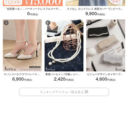
「全部選べる！」パーティードレスフルコーデセット (ドレス1点＋バッグ1点＋アクセ1点+靴1足/4点15000円(税込)/靴なしで12000円(税込))
ラメなし ロングドレス 体型カバー ワンピース 敏感肌対応 結婚式 二次会 お呼ばれ 大人 上品 (Sサイズ～5Lサイズ)
0
9,900
スパンコールフラワーレースアンクルストラップハイヒールセパレートパンプス (ベージュ)
変形パールトップ2連ショートパールネックレス(ホワイト)
ビジューデザインギャザープリーツ入り2wayバッグ(ベージュ/シルバー/ブラック)
6,900
2,420
4,600