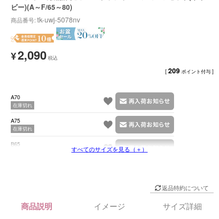
ビー)(A～F/65～80)
tk-uwj-5078nv
商品番号
2,090
¥
209
[
ポイント付与 ]
A70
在庫切れ
A75
在庫切れ
B65
すべてのサイズを見る（＋）
在庫切れ
返品特約について
商品説明
イメージ
サイズ詳細