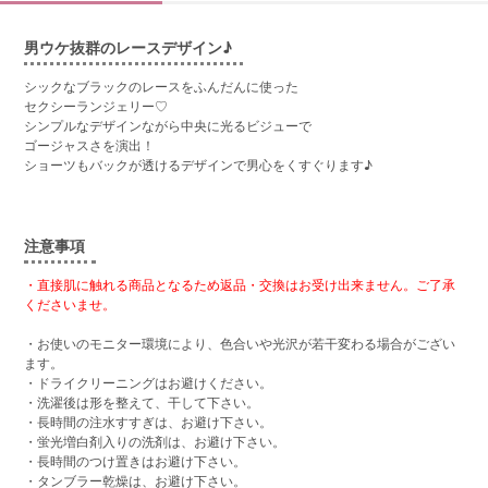
男ウケ抜群のレースデザイン♪
シックなブラックのレースをふんだんに使った
セクシーランジェリー♡
シンプルなデザインながら中央に光るビジューで
ゴージャスさを演出！
ショーツもバックが透けるデザインで男心をくすぐります♪
注意事項
・直接肌に触れる商品となるため返品・交換はお受け出来ません。ご了承
くださいませ。
・お使いのモニター環境により、色合いや光沢が若干変わる場合がござい
ます。
・ドライクリーニングはお避けください。
・洗濯後は形を整えて、干して下さい。
・長時間の注水すすぎは、お避け下さい。
・蛍光増白剤入りの洗剤は、お避け下さい。
・長時間のつけ置きはお避け下さい。
・タンブラー乾燥は、お避け下さい。