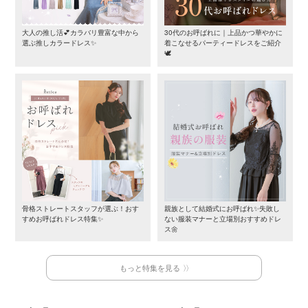
大人の推し活💕カラバリ豊富な中から
30代のお呼ばれに｜上品かつ華やかに
選ぶ推しカラードレス✨
着こなせるパーティードレスをご紹介
🕊️
骨格ストレートスタッフが選ぶ！おす
親族として結婚式にお呼ばれ✨失敗し
すめお呼ばれドレス特集✨
ない服装マナーと立場別おすすめドレ
ス🌼
もっと特集を見る