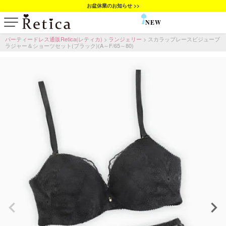
お盆休業のお知らせ >>
NEW
SALE
パーティードレス通販Retica(レティカ)
ランジェリー
スカラップレースビジューブ
ラジャー＆ショーツセット(ブラック)(A～F/65～80)