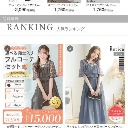
バストアップレイヤードレースカップブラジャー&ショーツセット★(ブラック)(B~H,65~90)
ヌーディーブラックフラワーレースコードデザインカップブラジャー&ショーツセット★(ブラック)(B~F,65~80)
バイカラーオールレース脇高ブラジャー＆ショーツ2点セット(A~F,65~80)
2,090
1,760
1,760
閲覧履歴
RANKING
人気ランキング
「全部選べる！」パーティードレスフルコーデセット (ドレス1点＋バッグ1点＋アクセ1点+靴1足/4点15000円(税込)/靴なしで12000円(税込))
ラメなし ロングドレス 体型カバー ワンピース 敏感肌対応 結婚式 二次会 お呼ばれ 大人 上品 (Sサイズ～5Lサイズ)