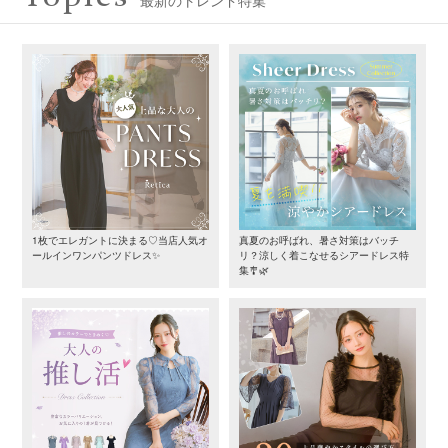
1枚でエレガントに決まる♡当店人気オ
真夏のお呼ばれ、暑さ対策はバッチ
ールインワンパンツドレス✨
リ？涼しく着こなせるシアードレス特
集🎐🌿