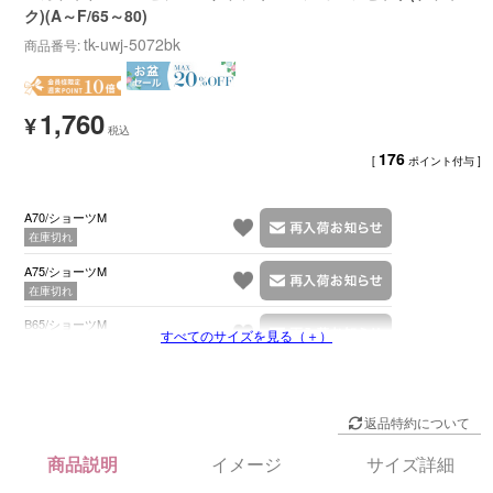
ク)(A～F/65～80)
tk-uwj-5072bk
商品番号
1,760
¥
176
[
ポイント付与 ]
A70/ショーツM
在庫切れ
A75/ショーツM
在庫切れ
B65/ショーツM
すべてのサイズを見る（＋）
在庫切れ
返品特約について
商品説明
イメージ
サイズ詳細