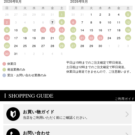
2026年8月
2026年9月
日
月
火
水
木
金
土
日
月
火
水
木
金
土
26
27
28
29
30
31
1
30
31
1
2
3
4
5
2
3
4
5
6
7
8
6
7
8
9
10
11
12
9
10
11
12
13
14
15
13
14
15
16
17
18
19
16
17
18
19
20
21
22
20
21
22
23
24
25
26
23
24
25
26
27
28
29
27
28
29
30
1
2
3
30
31
1
2
3
4
5
平日は15時までのご注文確定で即日発送。
休業日
土日祝は12時までのご注文確定で即日発送。
発送業務のみ
休業日は発送できませんので、ご注意願います。
受注・お問い合わせ業務のみ
SHOPPING GUIDE
ご利用ガイド