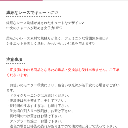
繊細なレースでキュートに♡
繊細なレース刺繍が施されたキュートなデザイン♪
中央のチャームが煌めき女子力UP♡
柔らかいレース素材で肌触りが良く、フェミニンな雰囲気を演出♪
シルエットを美しく見せ、かわいらしい印象を与えます♡
注意事項
・直接肌に触れる商品となるため返品・交換はお受け出来ません。ご了承
くださいませ。
・お使いのモニター環境により、色合いや光沢が若干変わる場合がござい
ます。
・ドライクリーニングはお避けください。
・洗濯後は形を整えて、干して下さい。
・長時間の注水すすぎは、お避け下さい。
・蛍光増白剤入りの洗剤は、お避け下さい。
・長時間のつけ置きはお避け下さい。
・タンブラー乾燥は、お避け下さい。
・濃色の場合は移染の恐れがありますので他の物と分けて洗って下さい。