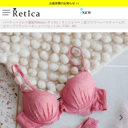
お盆休業のお知らせ >>
NEW
SALE
パーティードレス通販Retica(レティカ)
ランジェリー
総フラワーレースチャーム付
きカップブラジャー＆ショーツセット(A～F/65～80)