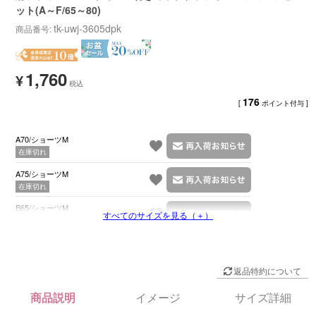
ット(A～F/65～80)
tk-uwj-3605dpk
商品番号
1,760
¥
176
[
ポイント付与 ]
A70/ショーツM
在庫切れ
A75/ショーツM
在庫切れ
B65/ショーツM
すべてのサイズを見る（＋）
在庫切れ
返品特約について
商品説明
イメージ
サイズ詳細