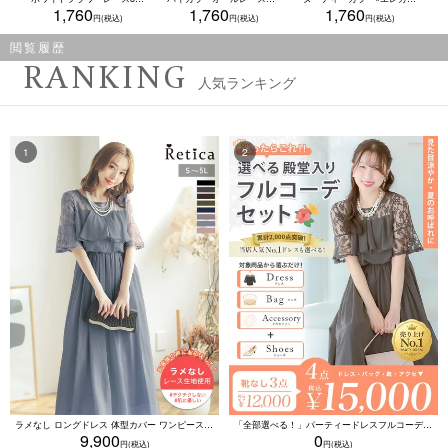
1,760
1,760
1,760
閲覧履歴
RANKING
人気ランキング
ラメなし ロングドレス 体型カバー ワンピース 敏感肌対応 結婚式 二次会 お呼ばれ 大人 上品 (Sサイズ～5Lサイズ)
「全部選べる！」パーティードレスフルコーデセット (ドレス1点＋バッグ1点＋アクセ1点+靴1足/4点15000円(税込)/靴なしで12000円(税込))
9,900
0