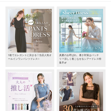
1枚でエレガントに決まる♡当店人気オ
真夏のお呼ばれ、暑さ対策はバッチ
ールインワンパンツドレス✨
リ？涼しく着こなせるシアードレス特
集🎐🌿