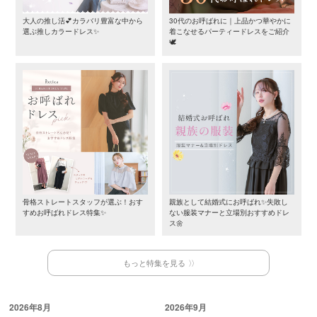
大人の推し活💕カラバリ豊富な中から
30代のお呼ばれに｜上品かつ華やかに
選ぶ推しカラードレス✨
着こなせるパーティードレスをご紹介
🕊️
骨格ストレートスタッフが選ぶ！おす
親族として結婚式にお呼ばれ✨失敗し
すめお呼ばれドレス特集✨
ない服装マナーと立場別おすすめドレ
ス🌼
もっと特集を見る
2026年8月
2026年9月