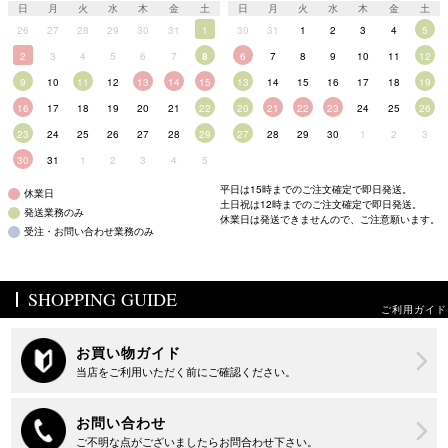
日
月
火
水
木
金
土
日
月
火
水
木
金
土
26
27
28
29
30
31
1
30
31
1
2
3
4
5
2
3
4
5
6
7
8
6
7
8
9
10
11
12
9
10
11
12
13
14
15
13
14
15
16
17
18
19
16
17
18
19
20
21
22
20
21
22
23
24
25
26
23
24
25
26
27
28
29
27
28
29
30
1
2
3
30
31
1
2
3
4
5
平日は15時までのご注文確定で即日発送。
休業日
土日祝は12時までのご注文確定で即日発送。
発送業務のみ
休業日は発送できませんので、ご注意願います。
受注・お問い合わせ業務のみ
SHOPPING GUIDE
ご利用ガイド