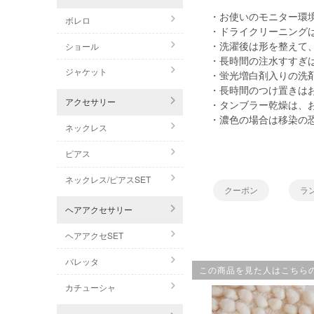
・お使いのモニター環
ボレロ
・ドライクリーニング
・洗濯後は形を整えて
ショール
・長時間の注水すすぎ
ジャケット
・蛍光増白剤入りの洗
・長時間のつけ置きは
アクセサリー
・タンブラー乾燥は、
・濃色の場合は移染の
ネックレス
ピアス
ネックレス/ピアスSET
クーポン
ラ
ヘアアクセサリー
ヘアアクセSET
バレッタ
この商品を見た人はこちら
カチューシャ