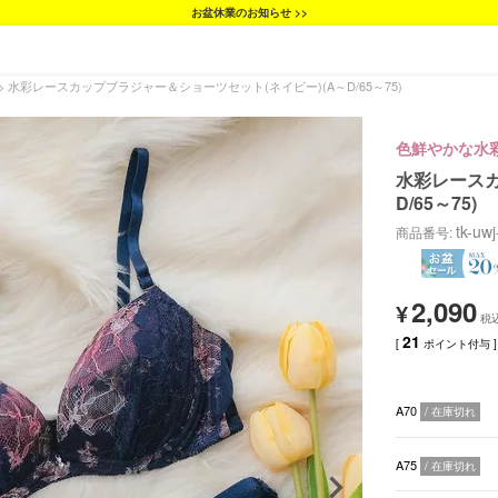
お盆休業のお知らせ >>
水彩レースカップブラジャー＆ショーツセット(ネイビー)(A～D/65～75)
色鮮やかな水
水彩レースカ
D/65～75)
tk-uw
商品番号
2,090
¥
21
[
ポイント付与 ]
A70
在庫切れ
A75
在庫切れ