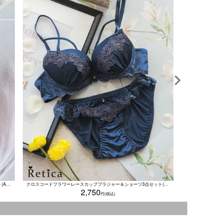
フラワー刺
総フラワーレースチャーム付きカップブラジャー＆ショーツセット(A～F/65～80)
クロスコードフラワーレースカップブラジャー＆ショーツ3点セット(A～F/65～80)
2,750