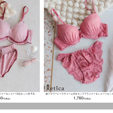
バイカラーオールレース脇高ブラジャー＆ショーツ2点セット(A~F,65~80)
60
1,760