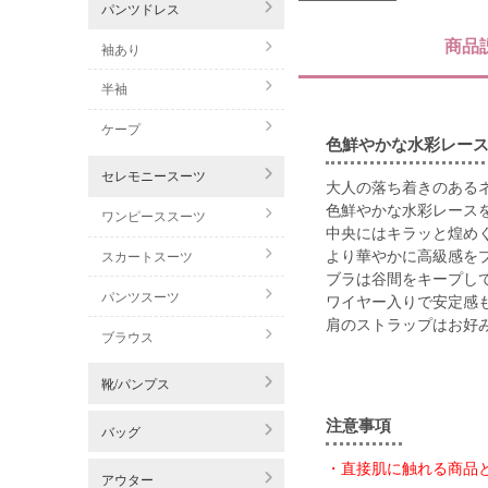
パンツドレス
商品
袖あり
半袖
ケープ
色鮮やかな水彩レース
セレモニースーツ
大人の落ち着きのある
色鮮やかな水彩レース
ワンピーススーツ
中央にはキラッと煌め
より華やかに高級感を
スカートスーツ
ブラは谷間をキープし
パンツスーツ
ワイヤー入りで安定感
肩のストラップはお好
ブラウス
靴/パンプス
注意事項
バッグ
・直接肌に触れる商品
アウター