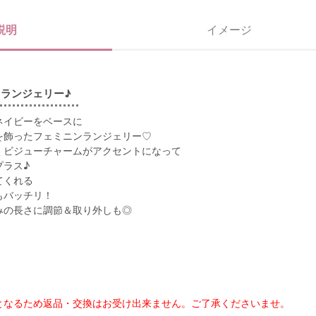
説明
イメージ
ランジェリー♪
ネイビーをベースに
を飾ったフェミニンランジェリー♡
くビジューチャームがアクセントになって
プラス♪
てくれる
もバッチリ！
みの長さに調節＆取り外しも◎
となるため返品・交換はお受け出来ません。ご了承くださいませ。