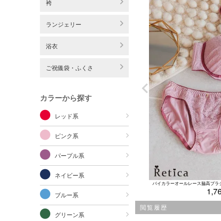
袴
ランジェリー
浴衣
ご祝儀袋・ふくさ
カラーから探す
レッド系
ピンク系
パープル系
ネイビー系
1,7
ブルー系
閲覧履歴
グリーン系