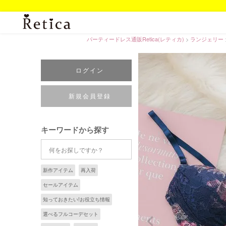
パーティードレス通販Retica(レティカ)
ランジェリー
ログイン
新規会員登録
キーワードから探す
新作アイテム
再入荷
セールアイテム
知っておきたい!お役立ち情報
選べるフルコーデセット