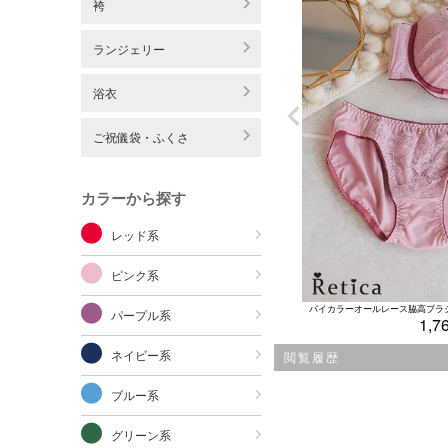
袴
ランジェリー
浴衣
ご祝儀袋・ふくさ
カラーから探す
レッド系
ピンク系
パープル系
1,7
ネイビー系
閲覧履歴
ブルー系
グリーン系