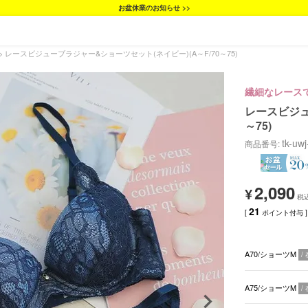
お盆休業のお知らせ >>
レースビジューブラジャー&ショーツセット(ネイビー)(A～F/70～75)
繊細なレース
レースビジュ
～75)
tk-uw
商品番号
2,090
¥
21
[
ポイント付与 ]
A70/ショーツM
A75/ショーツM