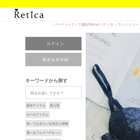
パーティードレス通販Retica(レティカ)
ランジェリー
ログイン
新規会員登録
キーワードから探す
新作アイテム
再入荷
セールアイテム
知っておきたい!お役立ち情報
選べるフルコーデセット