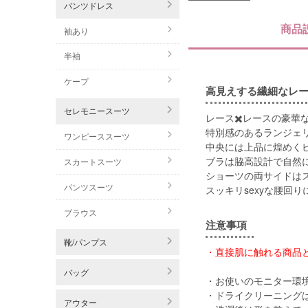
パンツドレス
商品
袖あり
半袖
ケープ
高見えする繊細なレー
セレモニースーツ
レース✖️レースの豪華
特別感のあるランジェ
ワンピーススーツ
中央には上品に煌めく
ブラは脇高設計で自然
スカートスーツ
ショーツの両サイドは
パンツスーツ
スッキリsexyな腰回り
ブラウス
注意事項
靴/パンプス
・直接肌に触れる商品
バッグ
・お使いのモニター環
・ドライクリーニング
アウター