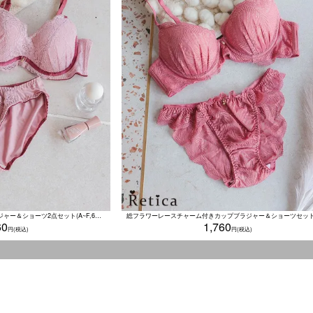
バイカラーオールレース脇高ブラジャー＆ショーツ2点セット(A~F,65~80)
60
1,760