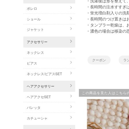
・洗濯後は形を整えて
・長時間の注水すすぎ
ボレロ
・蛍光増白剤入りの洗
・長時間のつけ置きは
ショール
・タンブラー乾燥は、
ジャケット
・濃色の場合は移染の
アクセサリー
ネックレス
クーポン
ラ
ピアス
ネックレス/ピアスSET
ヘアアクセサリー
この商品を見た人はこちら
ヘアアクセSET
バレッタ
カチューシャ