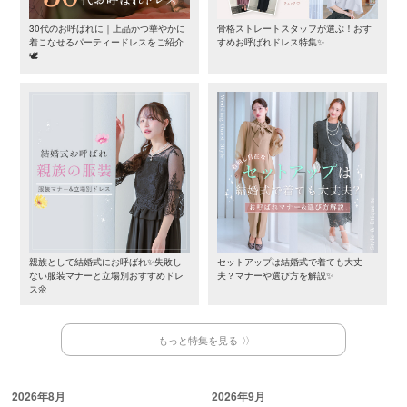
30代のお呼ばれに｜上品かつ華やかに
骨格ストレートスタッフが選ぶ！おす
着こなせるパーティードレスをご紹介
すめお呼ばれドレス特集✨
🕊️
親族として結婚式にお呼ばれ✨失敗し
セットアップは結婚式で着ても大丈
ない服装マナーと立場別おすすめドレ
夫？マナーや選び方を解説✨
ス🌼
もっと特集を見る
2026年8月
2026年9月