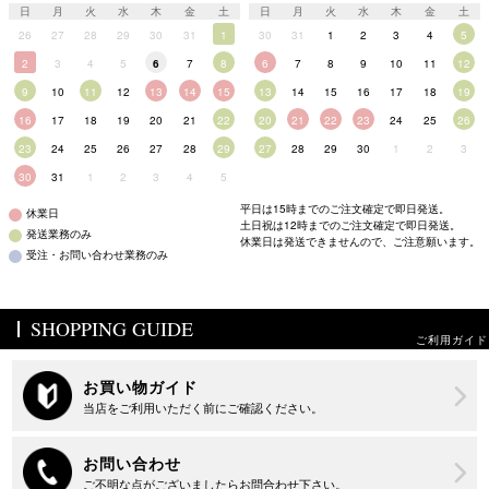
日
月
火
水
木
金
土
日
月
火
水
木
金
土
26
27
28
29
30
31
1
30
31
1
2
3
4
5
2
3
4
5
6
7
8
6
7
8
9
10
11
12
9
10
11
12
13
14
15
13
14
15
16
17
18
19
16
17
18
19
20
21
22
20
21
22
23
24
25
26
23
24
25
26
27
28
29
27
28
29
30
1
2
3
30
31
1
2
3
4
5
平日は15時までのご注文確定で即日発送。
休業日
土日祝は12時までのご注文確定で即日発送。
発送業務のみ
休業日は発送できませんので、ご注意願います。
受注・お問い合わせ業務のみ
SHOPPING GUIDE
ご利用ガイド