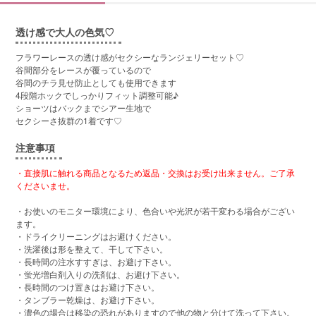
透け感で大人の色気♡
フラワーレースの透け感がセクシーなランジェリーセット♡
谷間部分をレースが覆っているので
谷間のチラ見せ防止としても使用できます
4段階ホックでしっかりフィット調整可能♪
ショーツはバックまでシアー生地で
セクシーさ抜群の1着です♡
注意事項
・直接肌に触れる商品となるため返品・交換はお受け出来ません。ご了承
くださいませ。
・お使いのモニター環境により、色合いや光沢が若干変わる場合がござい
ます。
・ドライクリーニングはお避けください。
・洗濯後は形を整えて、干して下さい。
・長時間の注水すすぎは、お避け下さい。
・蛍光増白剤入りの洗剤は、お避け下さい。
・長時間のつけ置きはお避け下さい。
・タンブラー乾燥は、お避け下さい。
・濃色の場合は移染の恐れがありますので他の物と分けて洗って下さい。