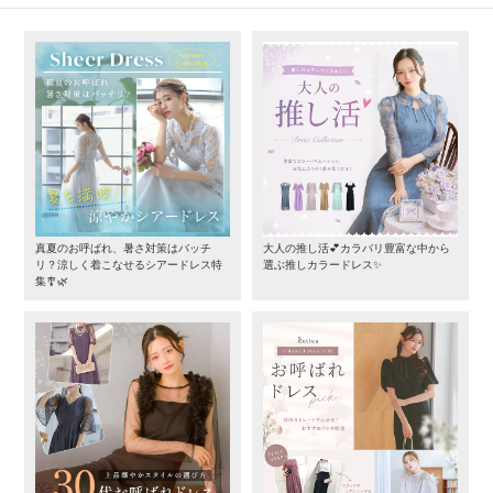
真夏のお呼ばれ、暑さ対策はバッチ
大人の推し活💕カラバリ豊富な中から
リ？涼しく着こなせるシアードレス特
選ぶ推しカラードレス✨
集🎐🌿