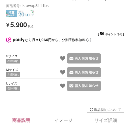
tk-uwap3111bk
商品番号
5,900
¥
59
[
ポイント付与 ]
なら
月々1,966円
から。分割手数料無料
Sサイズ
在庫切れ
Mサイズ
在庫切れ
Lサイズ
在庫切れ
返品特約について
商品説明
イメージ
サイズ詳細