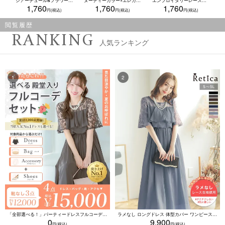
シアーチュール&フラワーリーフ刺繍ソフトワイヤーブラジャー&ショーツセット★(ブラック)(A～F/65～80)
ヌーディーカラー×エレガントフラワーレースコードカップブラジャー&ショーツセット★(ワインレッド)(B~F,65~80)
エンブロイダリーレース脇高カップブラジャー＆ショーツセット(ブラック)(A～F/65～80)
1,760
1,760
1,760
閲覧履歴
RANKING
人気ランキング
「全部選べる！」パーティードレスフルコーデセット (ドレス1点＋バッグ1点＋アクセ1点+靴1足/4点15000円(税込)/靴なしで12000円(税込))
ラメなし ロングドレス 体型カバー ワンピース 敏感肌対応 結婚式 二次会 お呼ばれ 大人 上品 (Sサイズ～5Lサイズ)
0
9,900