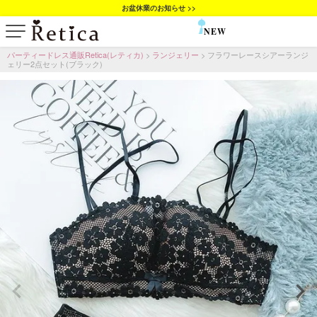
お盆休業のお知らせ >>
NEW
SALE
パーティードレス通販Retica(レティカ)
ランジェリー
フラワーレースシアーランジ
ェリー2点セット(ブラック)