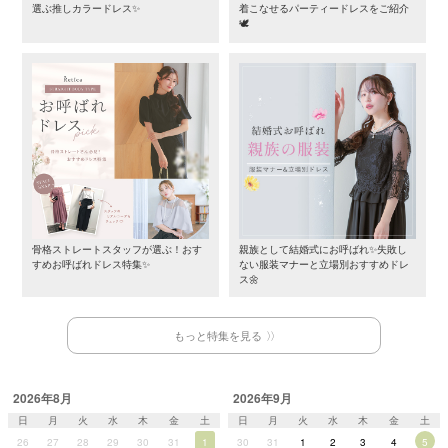
選ぶ推しカラードレス✨
着こなせるパーティードレスをご紹介
🕊️
骨格ストレートスタッフが選ぶ！おす
親族として結婚式にお呼ばれ✨失敗し
すめお呼ばれドレス特集✨
ない服装マナーと立場別おすすめドレ
ス🌼
もっと特集を見る
2026年8月
2026年9月
日
月
火
水
木
金
土
日
月
火
水
木
金
土
26
27
28
29
30
31
1
30
31
1
2
3
4
5