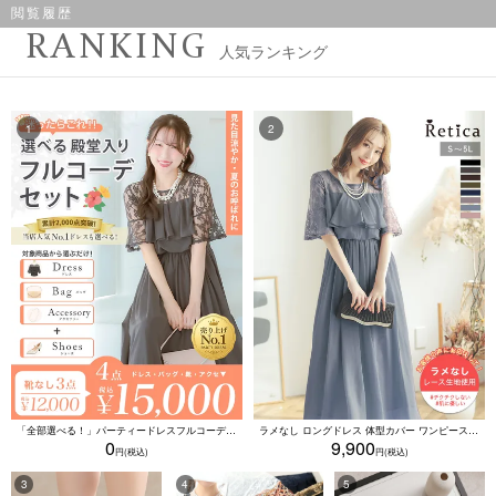
閲覧履歴
RANKING
人気ランキング
「全部選べる！」パーティードレスフルコーデセット (ドレス1点＋バッグ1点＋アクセ1点+靴1足/4点15000円(税込)/靴なしで12000円(税込))
ラメなし ロングドレス 体型カバー ワンピース 敏感肌対応 結婚式 二次会 お呼ばれ 大人 上品 (Sサイズ～5Lサイズ)
0
9,900