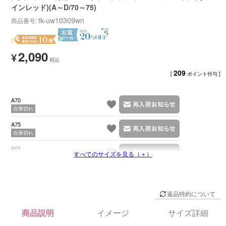
インレッド)(A～D/70～75)
tk-uw10309wn
商品番号
2,090
¥
209
[
ポイント付与 ]
A70
在庫切れ
A75
在庫切れ
B65
すべてのサイズを見る（＋）
在庫切れ
返品特約について
商品説明
イメージ
サイズ詳細