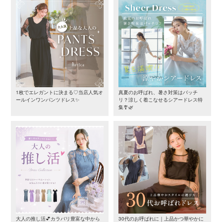
1枚でエレガントに決まる♡当店人気オ
真夏のお呼ばれ、暑さ対策はバッチ
ールインワンパンツドレス✨
リ？涼しく着こなせるシアードレス特
集🎐🌿
大人の推し活💕カラバリ豊富な中から
30代のお呼ばれに｜上品かつ華やかに