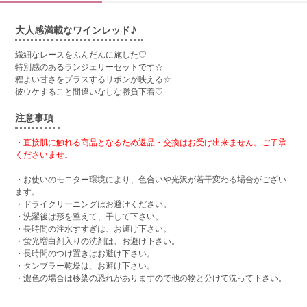
大人感満載なワインレッド♪
繊細なレースをふんだんに施した♡
特別感のあるランジェリーセットです☆
程よい甘さをプラスするリボンが映える☆
彼ウケすること間違いなしな勝負下着♡
注意事項
・直接肌に触れる商品となるため返品・交換はお受け出来ません。ご了承
くださいませ。
・お使いのモニター環境により、色合いや光沢が若干変わる場合がござい
ます。
・ドライクリーニングはお避けください。
・洗濯後は形を整えて、干して下さい。
・長時間の注水すすぎは、お避け下さい。
・蛍光増白剤入りの洗剤は、お避け下さい。
・長時間のつけ置きはお避け下さい。
・タンブラー乾燥は、お避け下さい。
・濃色の場合は移染の恐れがありますので他の物と分けて洗って下さい。