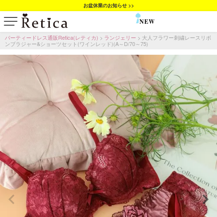
お盆休業のお知らせ >>
NEW
SALE
パーティードレス通販Retica(レティカ)
ランジェリー
大人フラワー刺繍レースリボ
ンブラジャー&ショーツセット(ワインレッド)(A～D/70～75)