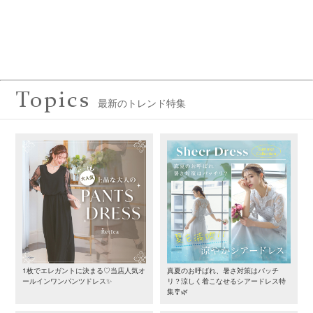
Topics
最新のトレンド特集
1枚でエレガントに決まる♡当店人気オ
真夏のお呼ばれ、暑さ対策はバッチ
ールインワンパンツドレス✨
リ？涼しく着こなせるシアードレス特
集🎐🌿