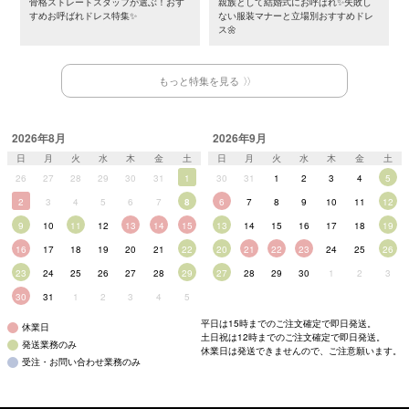
骨格ストレートスタッフが選ぶ！おす
親族として結婚式にお呼ばれ✨失敗し
すめお呼ばれドレス特集✨
ない服装マナーと立場別おすすめドレ
ス🌼
もっと特集を見る
2026年8月
2026年9月
日
月
火
水
木
金
土
日
月
火
水
木
金
土
26
27
28
29
30
31
1
30
31
1
2
3
4
5
2
3
4
5
6
7
8
6
7
8
9
10
11
12
9
10
11
12
13
14
15
13
14
15
16
17
18
19
16
17
18
19
20
21
22
20
21
22
23
24
25
26
23
24
25
26
27
28
29
27
28
29
30
1
2
3
30
31
1
2
3
4
5
平日は15時までのご注文確定で即日発送。
休業日
土日祝は12時までのご注文確定で即日発送。
発送業務のみ
休業日は発送できませんので、ご注意願います。
受注・お問い合わせ業務のみ