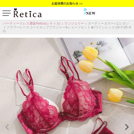
お盆休業のお知らせ >>
NEW
SALE
パーティードレス通販Retica(レティカ)
ランジェリー
ヌーディーカラー×エレガン
トフラワーレースコードカップブラジャー&ショーツセット★(ワインレッド)(B~F,65~8
0)