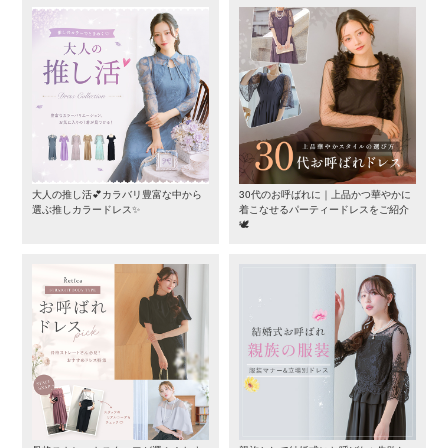
大人の推し活💕カラバリ豊富な中から
30代のお呼ばれに｜上品かつ華やかに
選ぶ推しカラードレス✨
着こなせるパーティードレスをご紹介
🕊️