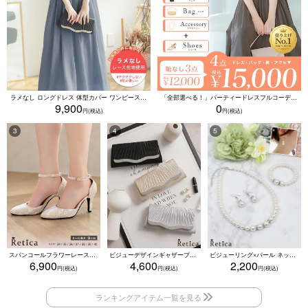
ラメなし ロングドレス 体型カバー ワンピース 敏感肌対応 結婚式 二次会 お呼ばれ 大人 上品 (Sサイズ～5Lサイズ)
「全部選べる！」パーティードレスフルコーデセット (ドレス1点＋バッグ1点＋アクセ1点+靴1足/4点15000円(税込)/靴なしで12000円(税込))
9,900
0
スパンコールフラワーレースアンクルストラップハイヒールセパレートパンプス (ベージュ)
ビジューデザインギャザープリーツ入り2wayバッグ(ベージュ/シルバー/ブラック)
ビジューリング×パール ネックレス・ブレスレット・ピアス 3点セット（ホワイト）
6,900
4,600
2,200