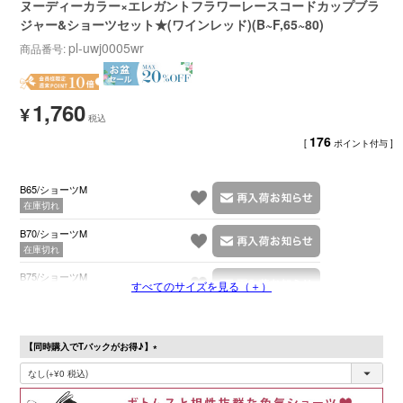
ヌーディーカラー×エレガントフラワーレースコードカップブラ
ジャー&ショーツセット★(ワインレッド)(B~F,65~80)
pl-uwj0005wr
商品番号
1,760
¥
176
[
ポイント付与 ]
B65/ショーツM
在庫切れ
B70/ショーツM
在庫切れ
B75/ショーツM
すべてのサイズを見る（＋）
在庫切れ
【同時購入でTバックがお得♪】
(必
須)