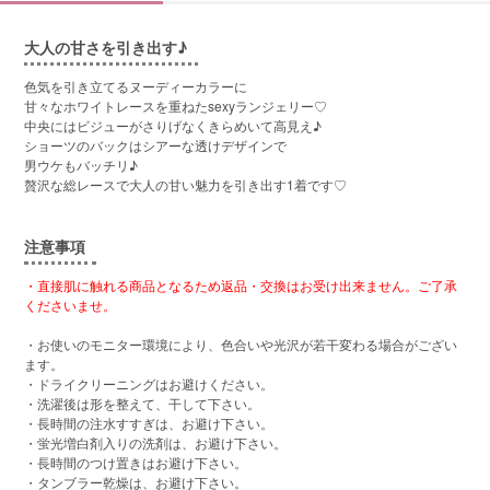
大人の甘さを引き出す♪
色気を引き立てるヌーディーカラーに
甘々なホワイトレースを重ねたsexyランジェリー♡
中央にはビジューがさりげなくきらめいて高見え♪
ショーツのバックはシアーな透けデザインで
男ウケもバッチリ♪
贅沢な総レースで大人の甘い魅力を引き出す1着です♡
注意事項
・直接肌に触れる商品となるため返品・交換はお受け出来ません。ご了承
くださいませ。
・お使いのモニター環境により、色合いや光沢が若干変わる場合がござい
ます。
・ドライクリーニングはお避けください。
・洗濯後は形を整えて、干して下さい。
・長時間の注水すすぎは、お避け下さい。
・蛍光増白剤入りの洗剤は、お避け下さい。
・長時間のつけ置きはお避け下さい。
・タンブラー乾燥は、お避け下さい。