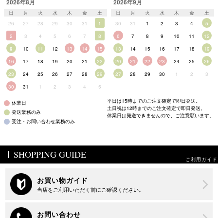
2026年8月
2026年9月
日
月
火
水
木
金
土
日
月
火
水
木
金
土
26
27
28
29
30
31
1
30
31
1
2
3
4
5
2
3
4
5
6
7
8
6
7
8
9
10
11
12
9
10
11
12
13
14
15
13
14
15
16
17
18
19
16
17
18
19
20
21
22
20
21
22
23
24
25
26
23
24
25
26
27
28
29
27
28
29
30
1
2
3
30
31
1
2
3
4
5
平日は15時までのご注文確定で即日発送。
休業日
土日祝は12時までのご注文確定で即日発送。
発送業務のみ
休業日は発送できませんので、ご注意願います。
受注・お問い合わせ業務のみ
SHOPPING GUIDE
ご利用ガイド