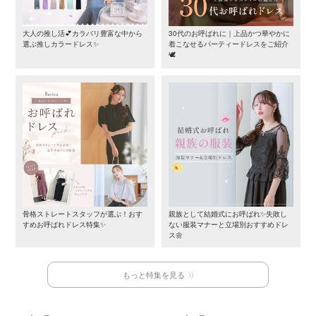
大人の推し活💕カラバリ豊富な中から
30代のお呼ばれに｜上品かつ華やかに
選ぶ推しカラードレス✨
着こなせるパーティードレスをご紹介
🕊️
骨格ストレートスタッフが選ぶ！おす
親族として結婚式にお呼ばれ✨失敗し
すめお呼ばれドレス特集✨
ない服装マナーと立場別おすすめドレ
ス🌼
もっと特集を見る