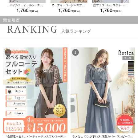
バイカラーオールレース脇高ブラジャー＆ショーツ2点セット(A~F,65~80)
ヌーディーゴージャスブラックレースカップブラジャー&ショーツセット★(ブラック)(B~F,65~80)
総フラワーレースチャーム付きカップブラジャー＆ショーツセット(A～F/65～80)
1,760
1,760
1,760
閲覧履歴
RANKING
人気ランキング
「全部選べる！」パーティードレスフルコーデセット (ドレス1点＋バッグ1点＋アクセ1点+靴1足/4点15000円(税込)/靴なしで12000円(税込))
ラメなし ロングドレス 体型カバー ワンピース 敏感肌対応 結婚式 二次会 お呼ばれ 大人 上品 (Sサイズ～5Lサイズ)