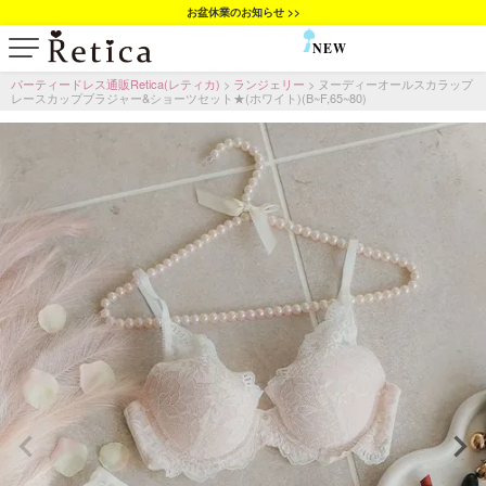
お盆休業のお知らせ >>
NEW
SALE
パーティードレス通販Retica(レティカ)
ランジェリー
ヌーディーオールスカラップ
レースカップブラジャー&ショーツセット★(ホワイト)(B~F,65~80)