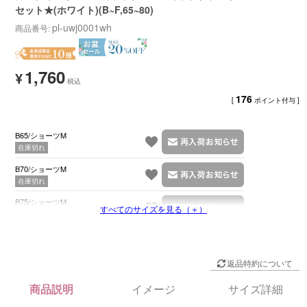
セット★(ホワイト)(B~F,65~80)
pl-uwj0001wh
商品番号
1,760
¥
176
[
ポイント付与 ]
B65/ショーツM
在庫切れ
B70/ショーツM
在庫切れ
B75/ショーツM
すべてのサイズを見る（＋）
在庫切れ
返品特約について
商品説明
イメージ
サイズ詳細