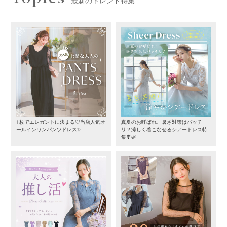
1枚でエレガントに決まる♡当店人気オ
真夏のお呼ばれ、暑さ対策はバッチ
ールインワンパンツドレス✨
リ？涼しく着こなせるシアードレス特
集🎐🌿