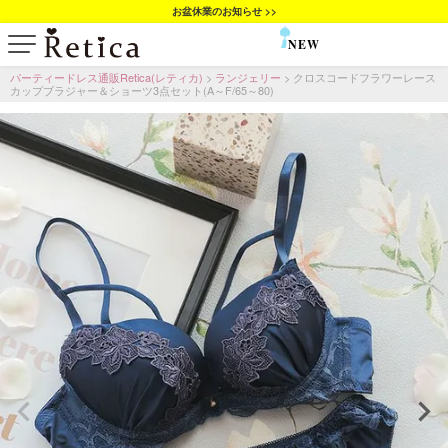
お盆休業のお知らせ >>
NEW
SALE
パーティードレス通販Retica(レティカ)
ランジェリー
クロスコードフラワーレース
カップブラジャー＆ショーツ3点セット(A～F/65～80)