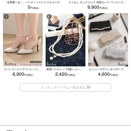
「全部選べる！」パーティードレスフルコーデセット (ドレス1点＋バッグ1点＋アクセ1点+靴1足/4点15000円(税込)/靴なしで12000円(税込))
ラメなし ロングドレス 体型カバー ワンピース 敏感肌対応 結婚式 二次会 お呼ばれ 大人 上品 (Sサイズ～5Lサイズ)
0
9,900
スパンコールフラワーレースアンクルストラップハイヒールセパレートパンプス (ベージュ)
変形パールトップ2連ショートパールネックレス(ホワイト)
ビジューデザインギャザープリーツ入り2wayバッグ(ベージュ/シルバー/ブラック)
6,900
2,420
4,600