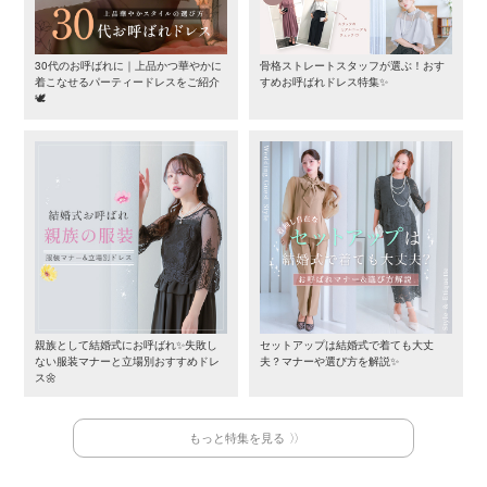
30代のお呼ばれに｜上品かつ華やかに
骨格ストレートスタッフが選ぶ！おす
着こなせるパーティードレスをご紹介
すめお呼ばれドレス特集✨
🕊️
親族として結婚式にお呼ばれ✨失敗し
セットアップは結婚式で着ても大丈
ない服装マナーと立場別おすすめドレ
夫？マナーや選び方を解説✨
ス🌼
もっと特集を見る