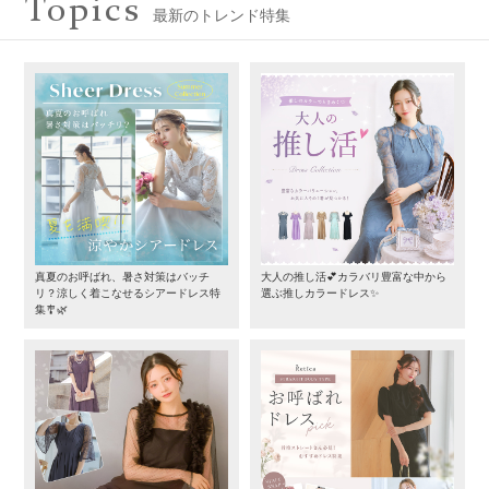
Topics
最新のトレンド特集
真夏のお呼ばれ、暑さ対策はバッチ
大人の推し活💕カラバリ豊富な中から
リ？涼しく着こなせるシアードレス特
選ぶ推しカラードレス✨
集🎐🌿