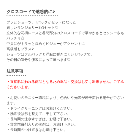
クロスコードで魅惑的に♪
ブラとショーツ、Tバックがセットになった
嬉しいランジェリー3点セット♡
立体的な花柄レースと谷間部分のクロスコードで華やかさとセクシーさも
バッチリ◎
中央にがキラッと煌めくビジューがアクセントに
高級感もプラス♪
ショーツはフルバックと洋服に響きにくいTバックで、
その日の気分や服装によって選べます♡
注意事項
・直接肌に触れる商品となるため返品・交換はお受け出来ません。ご了承
くださいませ。
・お使いのモニター環境により、色合いや光沢が若干変わる場合がござい
ます。
・ドライクリーニングはお避けください。
・洗濯後は形を整えて、干して下さい。
・長時間の注水すすぎは、お避け下さい。
・蛍光増白剤入りの洗剤は、お避け下さい。
・長時間のつけ置きはお避け下さい。