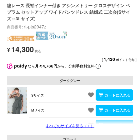
総レース 長袖インナー付き アシンメトリー クロスデザイン ペ
プラム セットアップ ワイドパンツドレス 結婚式 二次会(Sサイ
ズ～3Lサイズ)
rt-pts2947z
商品番号
14,300
¥
1,430
[
ポイント付与 ]
なら
月々4,766円
から。分割手数料無料
ダークグレー
Sサイズ
Mサイズ
Lサイズ
すべてのサイズを見る（＋）
ブラック