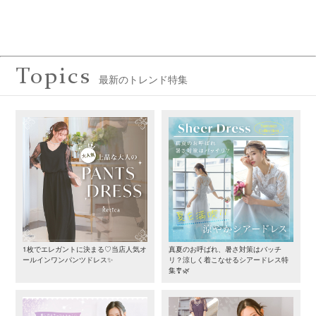
Topics
最新のトレンド特集
1枚でエレガントに決まる♡当店人気オ
真夏のお呼ばれ、暑さ対策はバッチ
ールインワンパンツドレス✨
リ？涼しく着こなせるシアードレス特
集🎐🌿