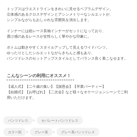
トップスはウエストラインをきれいに見せるペプラムデザイン。
立体感のあるクロスデザインとアシンメトリーなシルエットが、
シンプルながらもおしゃれな雰囲気を演出します。
インナーには総レース長袖インナーがセットになっており、
透け感のあるレースが女性らしく華やかな印象に。
ボトムは動きやすくスタイルアップして見えるワイドパンツ。
ゆったりとしたシルエットながらきちんと感もあり、
パンツドレスのセットアップスタイルとしてバランス良く着こなせます。
こんなシーンの利用にオススメ！
【成人式】【二十歳の集い】【謝恩会】【卒業パーティー】
【結婚式】【お呼ばれ】【二次会】など様々なオケージョンシーンでご利
用いただけます。
パンツドレス
セパレートパンツドレス
カラー別
グレー系
グレー系パンツドレス