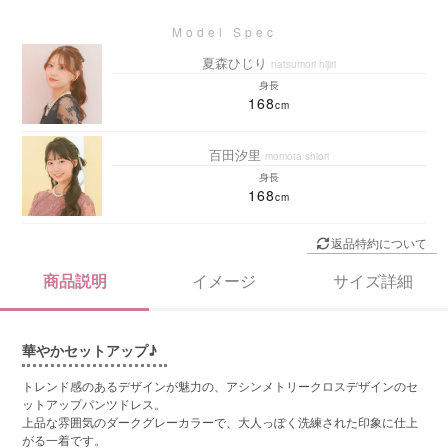
夏森ひじり
natsumori hijiri
身長
168
百田汐里
momota shiori
身長
168
返品特約について
商品説明
イメージ
サイズ詳細
華やかセットアップ♪
トレンド感のあるデザインが魅力の、アシンメトリークロスデザインのセ
ットアップパンツドレス。
上品な雰囲気のダークグレーカラーで、大人っぽく洗練された印象に仕上
がる一着です。