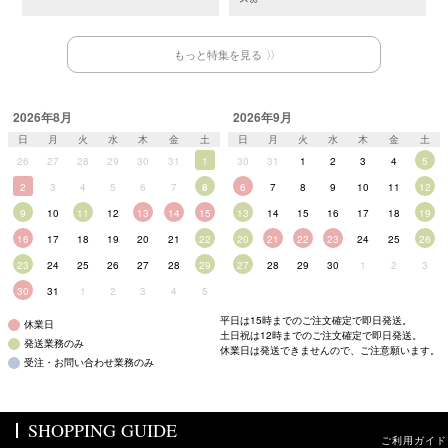
もっと特集を見る
2026年8月
2026年9月
日
月
火
水
木
金
土
日
月
火
水
木
金
土
26
27
28
29
30
31
1
30
31
1
2
3
4
5
2
3
4
5
6
7
8
6
7
8
9
10
11
12
9
10
11
12
13
14
15
13
14
15
16
17
18
19
16
17
18
19
20
21
22
20
21
22
23
24
25
26
23
24
25
26
27
28
29
27
28
29
30
1
2
3
30
31
1
2
3
4
5
平日は15時までのご注文確定で即日発送。
休業日
土日祝は12時までのご注文確定で即日発送。
発送業務のみ
休業日は発送できませんので、ご注意願います。
受注・お問い合わせ業務のみ
SHOPPING GUIDE
ご利用ガイド