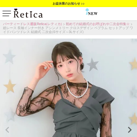
お盆休業のお知らせ >>
NEW
SALE
パーティードレス通販Retica(レティカ)
初めての結婚式のお呼ばれや二次会特集☆
総レース 長袖インナー付き アシンメトリー クロスデザイン ペプラム セットアップ ワ
イドパンツドレス 結婚式 二次会(Sサイズ～3Lサイズ)