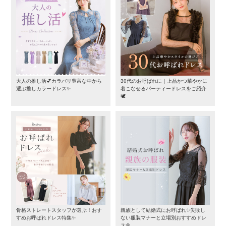
大人の推し活💕カラバリ豊富な中から
30代のお呼ばれに｜上品かつ華やかに
選ぶ推しカラードレス✨
着こなせるパーティードレスをご紹介
🕊️
骨格ストレートスタッフが選ぶ！おす
親族として結婚式にお呼ばれ✨失敗し
すめお呼ばれドレス特集✨
ない服装マナーと立場別おすすめドレ
ス🌼