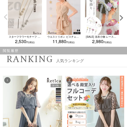
スターフラワーモチーフ ビジューネックレス(ゴールド/シルバー)
ウエストリボン ビスチェ風 シースルー袖 ワイドパンツセットアップ 結婚式 二次会(Sサイズ～3Lサイズ)
[SALE] 浴衣小物 レースリボン付きニュアンスフラワーヘアアクセサリー11点セット (ブルー/ピンク/パープル)
2,530
11,880
2,980
閲覧履歴
RANKING
人気ランキング