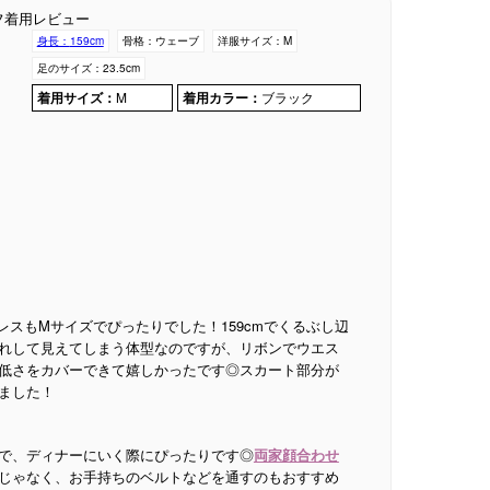
フ着用レビュー
身長：
159cm
骨格：
ウェーブ
洋服サイズ：
M
足のサイズ：
23.5cm
着用サイズ：
M
着用カラー：
ブラック
スもMサイズでぴったりでした！159cmでくるぶし辺
れして見えてしまう体型なのですが、リボンでウエス
低さをカバーできて嬉しかったです◎スカート部分が
ました！
で、ディナーにいく際にぴったりです◎
両家顔合わせ
じゃなく、お手持ちのベルトなどを通すのもおすすめ