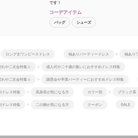
です！
コーデアイテム
バッグ
シューズ
ロング丈ワンピースドレス
袖ありパーティードレス
袖あり
ばれや二次会特集☆
成人式や二十歳の集いにおすすめドレス特集
ばれや二次会特集☆
謝恩会や卒業パーティーにおすすめドレス特集
別ドレス特集
高身長が気になる方
カラー別
ブラック系
別ドレス特集
二の腕が気になる方
クーポン
SALE