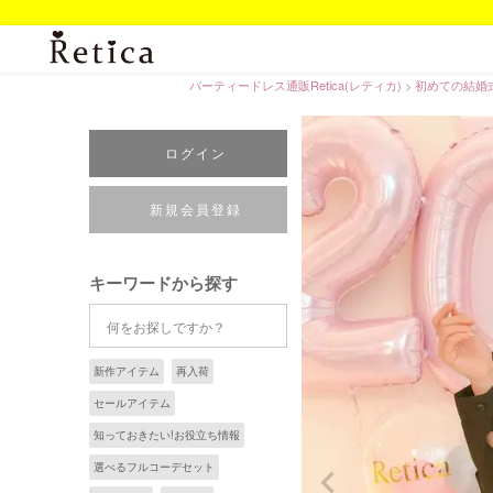
パーティードレス通販Retica(レティカ)
初めての結婚
ログイン
新規会員登録
キーワードから探す
新作アイテム
再入荷
セールアイテム
知っておきたい!お役立ち情報
選べるフルコーデセット