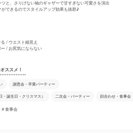
ーツと、さりげない袖のギャザーで甘すぎない可愛さを演出
クができるのでスタイルアップ効果も抜群♪
る / ウエスト細見え
バー / お尻気にならない
にオススメ！
い
謝恩会・卒業パーティー
日・誕生日・クリスマス）
二次会・パーティー
顔合わせ・食事会
 ＃食事会