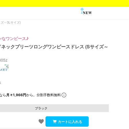
NEW
SALE
ズ～3Lサイズ)
ンなワンピース♪
ネックプリーツロングワンピースドレス (Sサイズ～
805z
なら
月々1,966円
から。分割手数料無料
ブラック