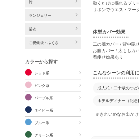
袴
動くたびに揺れるプリ
リボンでウエストマー
ランジェリー
浴衣
体型カバー効果
ご祝儀袋・ふくさ
二の腕カバー / 背中隠せ
お腹カバー / 太ももカ
着痩せ効果あり
カラーから探す
こんなシーンの利用
レッド系
ピンク系
成人式・二十歳のつど
パープル系
ホテルディナー（記念
ネイビー系
＃きれいめなお出かけ
ブルー系
グリーン系