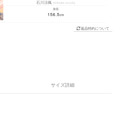
石川涼楓
ishikawa suzuka
身長
156.5
返品特約について
サイズ詳細