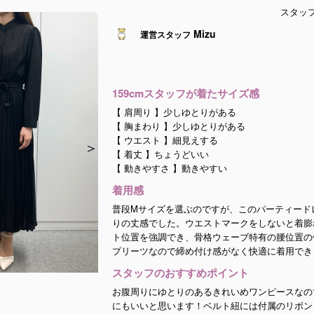
スタッ
Mizu
運営スタッフ
159cmスタッフが着たサイズ感
【 肩周り 】少しゆとりがある
【 胸まわり 】少しゆとりがある
【 ウエスト 】細見えする
＞
＞
＞
＞
【 着丈 】ちょうどいい
【 動きやすさ 】動きやすい
着用感
普段Mサイズを選ぶのですが、このパーティードレ
りの丈感でした。ウエストマークをしないと着膨
ト位置を強調でき、骨格ウェーブ特有の腰位置の
プリーツなので締め付け感がなく快適に着用でき
スタッフのおすすめポイント
お腹周りにゆとりのあるきれいめワンピースなの
にもいいと思います！ベルト紐には付属のリボン