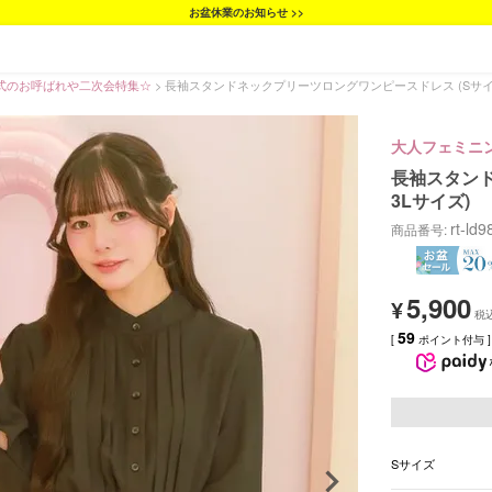
お盆休業のお知らせ >>
式のお呼ばれや二次会特集☆
長袖スタンドネックプリーツロングワンピースドレス (Sサイ
大人フェミニ
長袖スタンド
3Lサイズ)
rt-ld9
商品番号
5,900
¥
59
[
ポイント付与 ]
Sサイズ