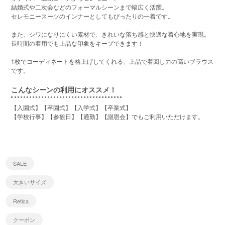
結婚式や二次会などのフォーマルシーンまで幅広く活躍。
セレモニースーツのインナーとしてもぴったりの一着です。
また、シワになりにくい素材で、きれいな落ち感と快適な着心地を実現。
長時間の着用でも上品な印象をキープできます！
1枚でコーディネートを格上げしてくれる、上品で着回し力の高いブラウス
です。
こんなシーンの利用にオススメ！
【入園式】【卒園式】【入学式】【卒業式】
【学校行事】【参観日】【通勤】【謝恩会】でもご利用いただけます。
SALE
大きいサイズ
Retica
クーポン