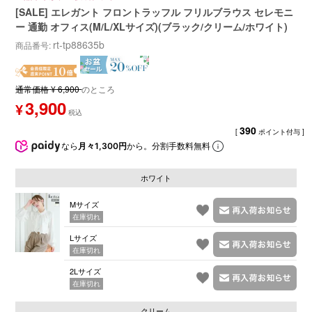
[SALE] エレガント フロントラッフル フリルブラウス セレモニ
ー 通勤 オフィス(M/L/XLサイズ)(ブラック/クリーム/ホワイト)
rt-tp88635b
商品番号
通常価格
¥
6,900
のところ
3,900
¥
390
[
ポイント付与 ]
なら
月々1,300円
から。分割手数料無料
ホワイト
Mサイズ
在庫切れ
Lサイズ
在庫切れ
2Lサイズ
在庫切れ
クリーム