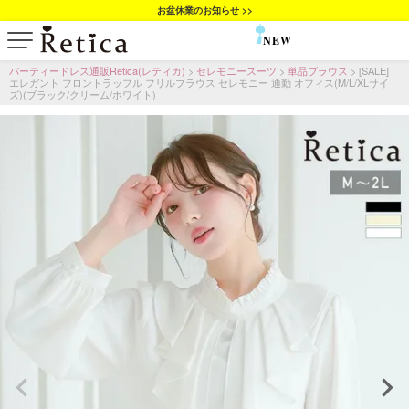
お盆休業のお知らせ >>
NEW
SALE
パーティードレス通販Retica(レティカ)
セレモニースーツ
単品ブラウス
[SALE]
エレガント フロントラッフル フリルブラウス セレモニー 通勤 オフィス(M/L/XLサイ
ズ)(ブラック/クリーム/ホワイト)