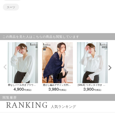
スーツ
この商品を見た人はこちらの商品も閲覧しています
襟なしパール付きブラウス 卒業式 / 卒園式 入学式 / 入園式 ママ / 母親(Mサイズ)(ホワイト)
透かし編みデザイン大判ショール
[SALE] リボンタイ付き シフォンフリル シアーブラウス セレモニー (M&#12316;2Lサイズ) (ホワイト/アッシュグレー)
4,900
3,980
3,900
閲覧履歴
RANKING
人気ランキング