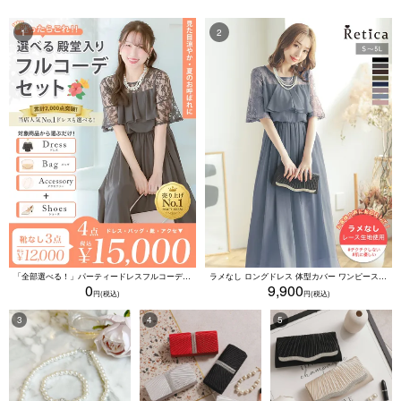
「全部選べる！」パーティードレスフルコーデセット (ドレス1点＋バッグ1点＋アクセ1点+靴1足/4点15000円(税込)/靴なしで12000円(税込))
ラメなし ロングドレス 体型カバー ワンピース 敏感肌対応 結婚式 二次会 お呼ばれ 大人 上品 (Sサイズ～5Lサイズ)
0
9,900