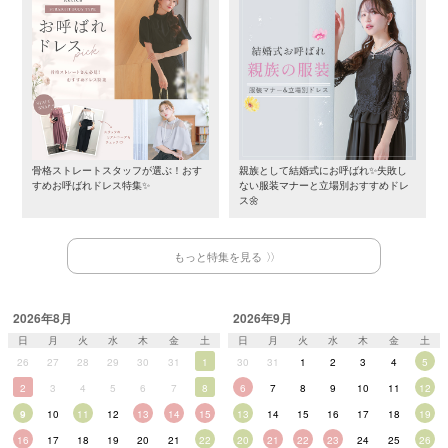
骨格ストレートスタッフが選ぶ！おす
親族として結婚式にお呼ばれ✨失敗し
すめお呼ばれドレス特集✨
ない服装マナーと立場別おすすめドレ
ス🌼
もっと特集を見る
2026年8月
2026年9月
日
月
火
水
木
金
土
日
月
火
水
木
金
土
26
27
28
29
30
31
1
30
31
1
2
3
4
5
2
3
4
5
6
7
8
6
7
8
9
10
11
12
9
10
11
12
13
14
15
13
14
15
16
17
18
19
16
17
18
19
20
21
22
20
21
22
23
24
25
26