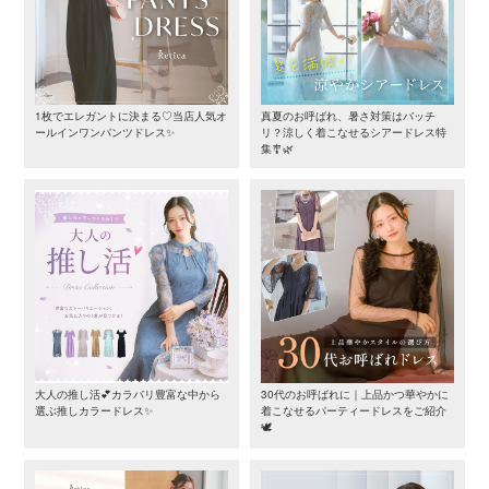
1枚でエレガントに決まる♡当店人気オ
真夏のお呼ばれ、暑さ対策はバッチ
ールインワンパンツドレス✨
リ？涼しく着こなせるシアードレス特
集🎐🌿
大人の推し活💕カラバリ豊富な中から
30代のお呼ばれに｜上品かつ華やかに
選ぶ推しカラードレス✨
着こなせるパーティードレスをご紹介
🕊️