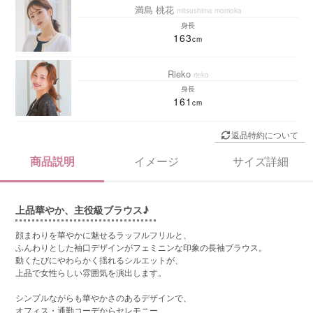
満島 桃花
mitsushima momoka
身長
163
Rieko
rieko
身長
161
返品特約について
商品説明
イメージ
サイズ詳細
上品華やか、主役級ブラウス♪
顔まわりを華やかに魅せるラッフルフリルと、
ふんわりとした袖口デザインがフェミニンな印象の長袖ブラウス。
動くたびにやわらかく揺れるシルエットが、
上品で女性らしい雰囲気を演出します。
シンプルながらも華やかさのあるデザインで、
オフィス・通勤コーデからセレモニー、