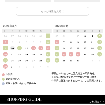
もっと特集を見る
2026年8月
2026年9月
日
月
火
水
木
金
土
日
月
火
水
木
金
土
26
27
28
29
30
31
1
30
31
1
2
3
4
5
2
3
4
5
6
7
8
6
7
8
9
10
11
12
9
10
11
12
13
14
15
13
14
15
16
17
18
19
16
17
18
19
20
21
22
20
21
22
23
24
25
26
23
24
25
26
27
28
29
27
28
29
30
1
2
3
30
31
1
2
3
4
5
平日は15時までのご注文確定で即日発送。
休業日
土日祝は12時までのご注文確定で即日発送。
発送業務のみ
休業日は発送できませんので、ご注意願います。
受注・お問い合わせ業務のみ
SHOPPING GUIDE
ご利用ガイド