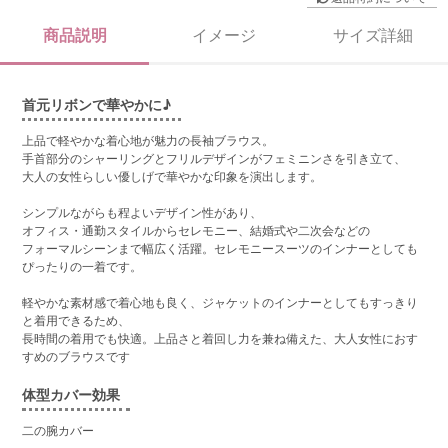
商品説明
イメージ
サイズ詳細
首元リボンで華やかに♪
上品で軽やかな着心地が魅力の長袖ブラウス。
手首部分のシャーリングとフリルデザインがフェミニンさを引き立て、
大人の女性らしい優しげで華やかな印象を演出します。
シンプルながらも程よいデザイン性があり、
オフィス・通勤スタイルからセレモニー、結婚式や二次会などの
フォーマルシーンまで幅広く活躍。セレモニースーツのインナーとしても
ぴったりの一着です。
軽やかな素材感で着心地も良く、ジャケットのインナーとしてもすっきり
と着用できるため、
長時間の着用でも快適。上品さと着回し力を兼ね備えた、大人女性におす
すめのブラウスです
体型カバー効果
二の腕カバー