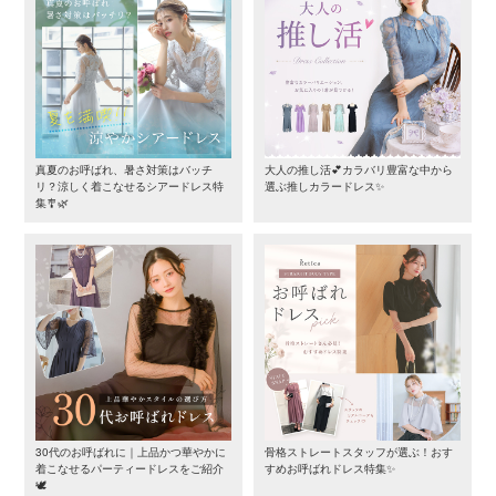
真夏のお呼ばれ、暑さ対策はバッチ
大人の推し活💕カラバリ豊富な中から
リ？涼しく着こなせるシアードレス特
選ぶ推しカラードレス✨
集🎐🌿
30代のお呼ばれに｜上品かつ華やかに
骨格ストレートスタッフが選ぶ！おす
着こなせるパーティードレスをご紹介
すめお呼ばれドレス特集✨
🕊️