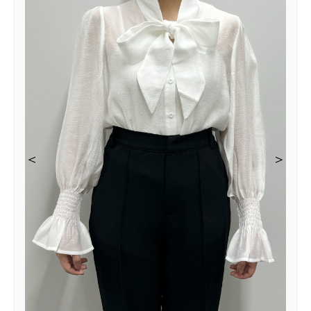
＜
＜
＜
＞
＞
＞