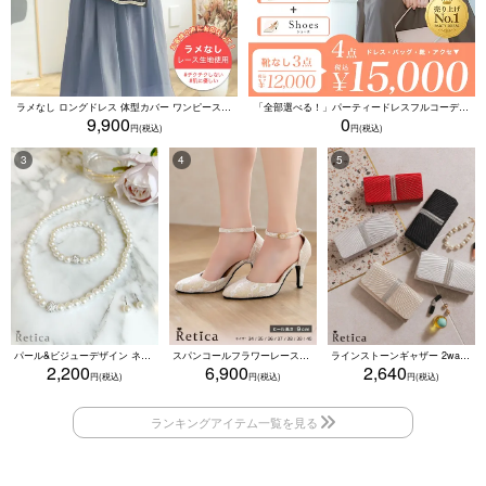
ラメなし ロングドレス 体型カバー ワンピース 敏感肌対応 結婚式 二次会 お呼ばれ 大人 上品 (Sサイズ～5Lサイズ)
「全部選べる！」パーティードレスフルコーデセット (ドレス1点＋バッグ1点＋アクセ1点+靴1足/4点15000円(税込)/靴なしで12000円(税込))
9,900
0
パール&ビジューデザイン ネックレス×ピアス×ブレスレット アクセサリー3set
スパンコールフラワーレースアンクルストラップハイヒールセパレートパンプス (ベージュ)
ラインストーンギャザー 2wayプリーツクラッチバッグ(ベージュ/シルバー/ブラック/ホワイト/レッド)
2,200
6,900
2,640