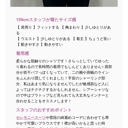
159cmスタッフが着たサイズ感
【 肩周り 】フィットする 【 胸まわり 】少しゆとりがあ
る
【 ウエスト 】少しゆとりがある 【 着丈 】ちょうど良い
【 動きやすさ 】動きやすい
着用感
柔らかな肌触りのシャツです！さらっとしていてゆった
り着れるので長時間の着用でもしんどくありません✨肩部
分が若干パフっぽくなっていて、二の腕や肩幅のライン
をふんわり隠してくれました！手首のシャーリング部
分、私はあまり気になりませんでしたが敏感肌など人に
よってはチクチクするかもしれません。シアーシャツな
ので中はブラトップなど見られても大丈夫なインナーと
合わせることをオススメします！
スタッフのおすすめポイント
セレモニースーツ
や普段の綺麗めコーデに合わせても華
やかで可愛いブラウスです！襟が高いかもと思った時