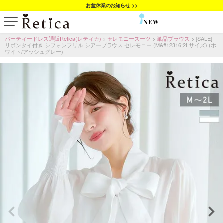
お盆休業のお知らせ >>
NEW
SALE
パーティードレス通販Retica(レティカ)
セレモニースーツ
単品ブラウス
[SALE]
リボンタイ付き シフォンフリル シアーブラウス セレモニー (M&#12316;2Lサイズ) (ホ
ワイト/アッシュグレー)