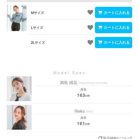
Mサイズ
Lサイズ
2Lサイズ
満島 桃花
mitsushima momoka
身長
163
Rieko
rieko
身長
161
返品特約について