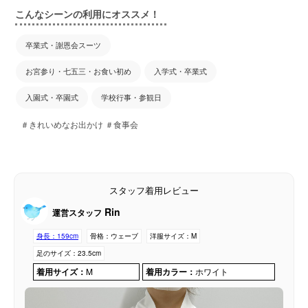
こんなシーンの利用にオススメ！
卒業式・謝恩会スーツ
お宮参り・七五三・お食い初め
入学式・卒業式
入園式・卒園式
学校行事・参観日
＃きれいめなお出かけ ＃食事会
スタッフ着用レビュー
Rin
運営スタッフ
身長：
159cm
骨格：
ウェーブ
洋服サイズ：
M
足のサイズ：
23.5cm
着用サイズ：
M
着用カラー：
ホワイト