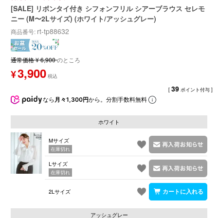
[SALE] リボンタイ付き シフォンフリル シアーブラウス セレモ
ニー (M〜2Lサイズ) (ホワイト/アッシュグレー)
rt-tp88632
商品番号
通常価格
¥
6,900
のところ
3,900
¥
39
[
ポイント付与 ]
なら
月々1,300円
から。分割手数料無料
ホワイト
Mサイズ
在庫切れ
Lサイズ
在庫切れ
2Lサイズ
アッシュグレー