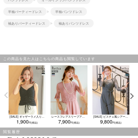
半袖パーティードレス
半袖パンツドレス
袖ありパーティードレス
袖ありパンツドレス
この商品を見た人はこちらの商品も閲覧しています
[SALE] ギャザーラメ入りカップ付きキャミソール (S&#12316;2Lサイズ)
レースフレアスリーブアシンメトリーシフォンロングパーティードレス 結婚式 二次会(Sサイズ～3Lサイズ)
[SALE] ビスチェ風シアーレース生地ワイドパンツドレス(S~4L)(ブルーグリーン/ブラック/チャコールグレー)
1,900
7,900
9,800
閲覧履歴