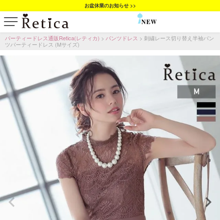
お盆休業のお知らせ >>
NEW
SALE
パーティードレス通販Retica(レティカ)
パンツドレス
刺繍レース切り替え半袖パン
ツパーティードレス (Mサイズ)