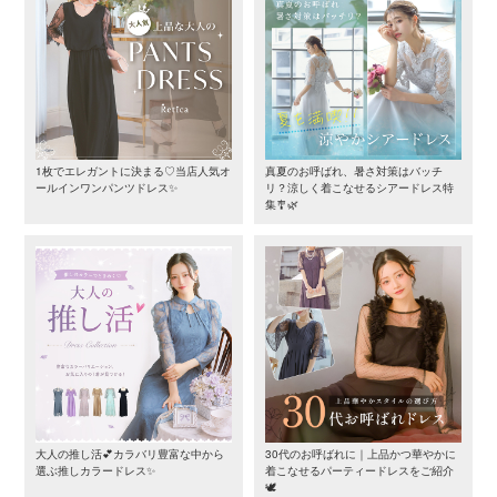
1枚でエレガントに決まる♡当店人気オ
真夏のお呼ばれ、暑さ対策はバッチ
ールインワンパンツドレス✨
リ？涼しく着こなせるシアードレス特
集🎐🌿
大人の推し活💕カラバリ豊富な中から
30代のお呼ばれに｜上品かつ華やかに
選ぶ推しカラードレス✨
着こなせるパーティードレスをご紹介
🕊️