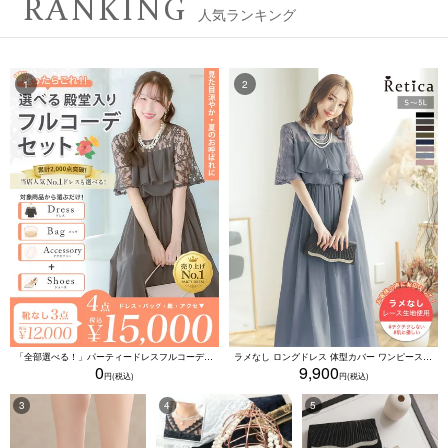
RANKING
人気ランキング
「全部選べる！」パーティードレスフルコーデセット (ドレス1点＋バッグ1点＋アクセ1点+靴1足/4点15000円(税込)/靴なしで12000円(税込))
ラメなし ロングドレス 体型カバー ワンピース 敏感肌対応 結婚式 二次会 お呼ばれ 大人 上品 (Sサイズ～5Lサイズ)
0
9,900