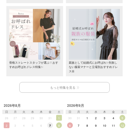
骨格ストレートスタッフが選ぶ！おす
親族として結婚式にお呼ばれ✨失敗し
すめお呼ばれドレス特集✨
ない服装マナーと立場別おすすめドレ
ス🌼
もっと特集を見る
2026年8月
2026年9月
日
月
火
水
木
金
土
日
月
火
水
木
金
土
26
27
28
29
30
31
1
30
31
1
2
3
4
5
2
3
4
5
6
7
8
6
7
8
9
10
11
12