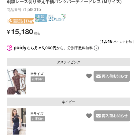
刺繍レース切り替え半袖パンツパーティードレス (Mサイズ)
rt-pt801b
商品番号
15,180
¥
1,518
[
ポイント付与 ]
なら
月々5,060円
から。分割手数料無料
ダスティピンク
Mサイズ
在庫切れ
ネイビー
Mサイズ
在庫切れ