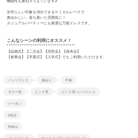
機能性も兼ねそろえています♪
女性らしい印象を演出できるケミカルレースで
奥ゆかしい、落ち着いた雰囲気に！
カジュアルパーティーにも最適な万能ドレスです。
こんなシーンの利用にオススメ！
【結婚式】【二次会】【同窓会】【発表会】
【食事会】【卒業式】【入学式】でもご利用いただけます。
パンツドレス
袖あり
半袖
カラー別
ピンク系
ピンク系パンツドレス
クーポン
SALE
Retica
パンツドレス
オールインワンパンツドレス