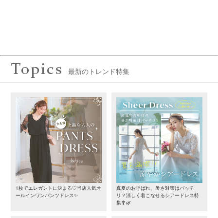
Topics
最新のトレンド特集
1枚でエレガントに決まる♡当店人気オ
真夏のお呼ばれ、暑さ対策はバッチ
ールインワンパンツドレス✨
リ？涼しく着こなせるシアードレス特
集🎐🌿