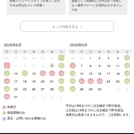
骨格ストレートスタッフが選ぶ！おす
親族として結婚式にお呼ばれ✨失敗し
すめお呼ばれドレス特集✨
ない服装マナーと立場別おすすめドレ
ス🌼
もっと特集を見る
2026年8月
2026年9月
日
月
火
水
木
金
土
日
月
火
水
木
金
土
26
27
28
29
30
31
1
30
31
1
2
3
4
5
2
3
4
5
6
7
8
6
7
8
9
10
11
12
9
10
11
12
13
14
15
13
14
15
16
17
18
19
16
17
18
19
20
21
22
20
21
22
23
24
25
26
23
24
25
26
27
28
29
27
28
29
30
1
2
3
30
31
1
2
3
4
5
平日は15時までのご注文確定で即日発送。
休業日
土日祝は12時までのご注文確定で即日発送。
発送業務のみ
休業日は発送できませんので、ご注意願います。
受注・お問い合わせ業務のみ