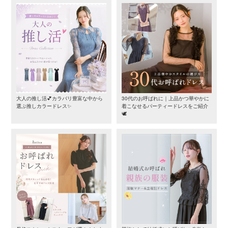
大人の推し活💕カラバリ豊富な中から
30代のお呼ばれに｜上品かつ華やかに
選ぶ推しカラードレス✨
着こなせるパーティードレスをご紹介
🕊️