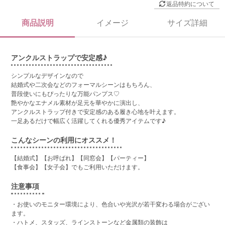
返品特約について
商品説明
イメージ
サイズ詳細
アンクルストラップで安定感♪
シンプルなデザインなので
結婚式や二次会などのフォーマルシーンはもちろん、
普段使いにもぴったりな万能パンプス♡
艶やかなエナメル素材が足元を華やかに演出し、
アンクルストラップ付きで安定感のある履き心地を叶えます。
一足あるだけで幅広く活躍してくれる優秀アイテムです♪
こんなシーンの利用にオススメ！
【結婚式】【お呼ばれ】【同窓会】【パーティー】
【食事会】【女子会】でもご利用いただけます。
注意事項
・お使いのモニター環境により、色合いや光沢が若干変わる場合がござい
ます。
・ハトメ、スタッズ、ラインストーンなど金属類の装飾は