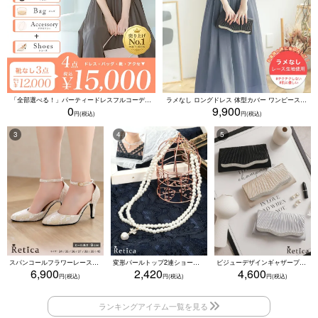
「全部選べる！」パーティードレスフルコーデセット (ドレス1点＋バッグ1点＋アクセ1点+靴1足/4点15000円(税込)/靴なしで12000円(税込))
ラメなし ロングドレス 体型カバー ワンピース 敏感肌対応 結婚式 二次会 お呼ばれ 大人 上品 (Sサイズ～5Lサイズ)
0
9,900
スパンコールフラワーレースアンクルストラップハイヒールセパレートパンプス (ベージュ)
変形パールトップ2連ショートパールネックレス(ホワイト)
ビジューデザインギャザープリーツ入り2wayバッグ(ベージュ/シルバー/ブラック)
6,900
2,420
4,600