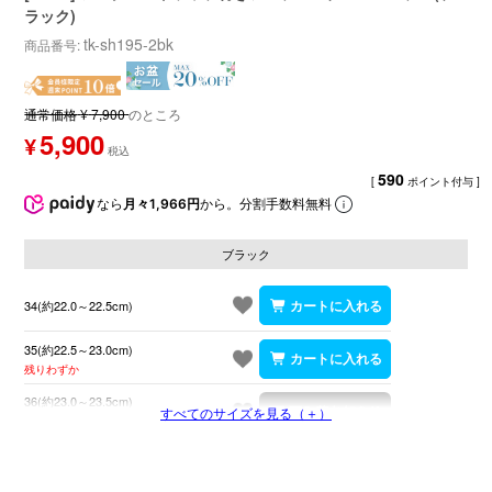
ラック)
tk-sh195-2bk
商品番号
通常価格
¥
7,900
のところ
5,900
¥
590
[
ポイント付与 ]
なら
月々1,966円
から。分割手数料無料
ブラック
34(約22.0～22.5cm)
35(約22.5～23.0cm)
残りわずか
36(約23.0～23.5cm)
すべてのサイズを見る（＋）
在庫切れ