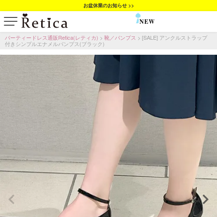
お盆休業のお知らせ >>
NEW
SALE
パーティードレス通販Retica(レティカ)
靴／パンプス
[SALE] アンクルストラップ
付きシンプルエナメルパンプス(ブラック)