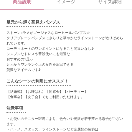
商品説明
イメージ
サイズ詳細
足元から輝く高見えパンプス
ストーン×ラメがゴージャスなローヒールパンプス☆
クリアプレーンパンプスにきらりと華やかなラインストーンが散りばめら
れています。
コーディネートのワンポイントになること間違いなし♪
シンプルなドレスや普段使いにも最適な
おすすめの1足♡
足元からワンランク上の女性を演出できる
贅沢なアイテムです♪
こんなシーンの利用にオススメ！
【結婚式】【お呼ばれ】【同窓会】【パーティー】
【食事会】【女子会】でもご利用いただけます。
注意事項
・お使いのモニター環境により、色合いや光沢が若干変わる場合がござい
ます。
・ハトメ、スタッズ、ラインストーンなど金属類の装飾は