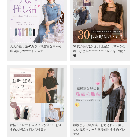
大人の推し活💕カラバリ豊富な中から
30代のお呼ばれに｜上品かつ華やかに
選ぶ推しカラードレス✨
着こなせるパーティードレスをご紹介
🕊️
骨格ストレートスタッフが選ぶ！おす
親族として結婚式にお呼ばれ✨失敗し
すめお呼ばれドレス特集✨
ない服装マナーと立場別おすすめドレ
ス🌼