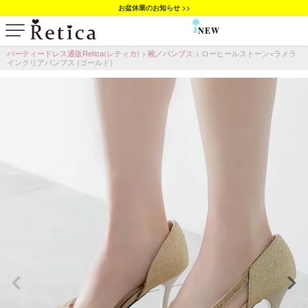
お盆休業のお知らせ >>
NEW
SALE
パーティードレス通販Retica(レティカ)
靴／パンプス
ローヒールストーン×ラメラ
インクリアパンプス (ゴールド)