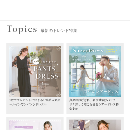
Topics
最新のトレンド特集
1枚でエレガントに決まる♡当店人気オ
真夏のお呼ばれ、暑さ対策はバッチ
ールインワンパンツドレス✨
リ？涼しく着こなせるシアードレス特
集🎐🌿