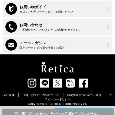
会社概要
送料・お支払い方法について
特定商取引法に基づく表示
プ
ライバシーポリシー
Copyrights ©︎ Retica all rights reserved.
¥
7,900
カラー・サイズを選んでカートに入れる
申し訳ございません。ただいま在庫がございません。