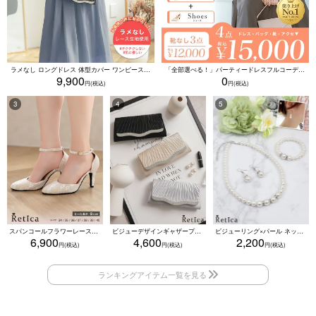
ラメなし ロングドレス 体型カバー ワンピース 敏感肌対応 結婚式 二次会 お呼ばれ 大人 上品 (Sサイズ～5Lサイズ)
「全部選べる！」パーティードレスフルコーデセット (ドレス1点＋バッグ1点＋アクセ1点+靴1足/4点15000円(税込)/靴なしで12000円(税込))
9,900
0
スパンコールフラワーレースアンクルストラップハイヒールセパレートパンプス (ベージュ)
ビジューデザインギャザープリーツ入り2wayバッグ(ベージュ/シルバー/ブラック)
ビジューリング×パール ネックレス・ブレスレット・ピアス 3点セット（ホワイト）
6,900
4,600
2,200