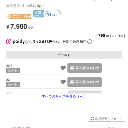
rt-sh3414gd
商品番号
7,900
¥
790
[
ポイント付与 ]
なら
月々2,633円
から。分割手数料無料
ゴールド
22.5
在庫切れ
23
在庫切れ
23.5
すべてのサイズを見る（＋）
在庫切れ
返品特約について