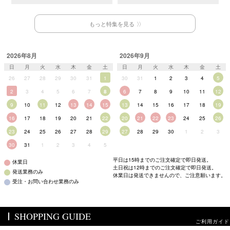
もっと特集を見る
2026年8月
2026年9月
日
月
火
水
木
金
土
日
月
火
水
木
金
土
26
27
28
29
30
31
1
30
31
1
2
3
4
5
2
3
4
5
6
7
8
6
7
8
9
10
11
12
9
10
11
12
13
14
15
13
14
15
16
17
18
19
16
17
18
19
20
21
22
20
21
22
23
24
25
26
23
24
25
26
27
28
29
27
28
29
30
1
2
3
30
31
1
2
3
4
5
平日は15時までのご注文確定で即日発送。
休業日
土日祝は12時までのご注文確定で即日発送。
発送業務のみ
休業日は発送できませんので、ご注意願います。
受注・お問い合わせ業務のみ
SHOPPING GUIDE
ご利用ガイド