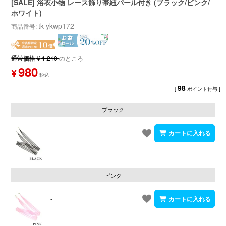
[SALE] 浴衣小物 レース飾り帯紐パール付き (ブラック/ピンク/
ホワイト)
tk-ykwp172
商品番号
通常価格
¥
1,210
のところ
980
¥
98
[
ポイント付与 ]
ブラック
-
ピンク
-