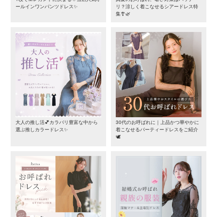
ールインワンパンツドレス✨
リ？涼しく着こなせるシアードレス特
集🎐🌿
大人の推し活💕カラバリ豊富な中から
30代のお呼ばれに｜上品かつ華やかに
選ぶ推しカラードレス✨
着こなせるパーティードレスをご紹介
🕊️