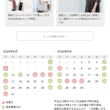
骨格ストレートスタッフが選ぶ！おす
親族として結婚式にお呼ばれ✨失敗し
すめお呼ばれドレス特集✨
ない服装マナーと立場別おすすめドレ
ス🌼
もっと特集を見る
2026年8月
2026年9月
日
月
火
水
木
金
土
日
月
火
水
木
金
土
26
27
28
29
30
31
1
30
31
1
2
3
4
5
2
3
4
5
6
7
8
6
7
8
9
10
11
12
9
10
11
12
13
14
15
13
14
15
16
17
18
19
16
17
18
19
20
21
22
20
21
22
23
24
25
26
23
24
25
26
27
28
29
27
28
29
30
1
2
3
30
31
1
2
3
4
5
平日は15時までのご注文確定で即日発送。
休業日
土日祝は12時までのご注文確定で即日発送。
発送業務のみ
休業日は発送できませんので、ご注意願います。