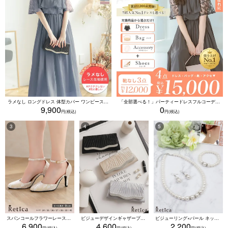
ラメなし ロングドレス 体型カバー ワンピース 敏感肌対応 結婚式 二次会 お呼ばれ 大人 上品 (Sサイズ～5Lサイズ)
「全部選べる！」パーティードレスフルコーデセット (ドレス1点＋バッグ1点＋アクセ1点+靴1足/4点15000円(税込)/靴なしで12000円(税込))
9,900
0
スパンコールフラワーレースアンクルストラップハイヒールセパレートパンプス (ベージュ)
ビジューデザインギャザープリーツ入り2wayバッグ(ベージュ/シルバー/ブラック)
ビジューリング×パール ネックレス・ブレスレット・ピアス 3点セット（ホワイト）
6,900
4,600
2,200