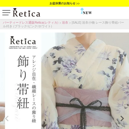
お盆休業のお知らせ >>
NEW
SALE
パーティードレス通販Retica(レティカ)
浴衣
[SALE] 浴衣小物 レース飾り帯紐パー
ル付き (ブラック/ピンク/ホワイト)