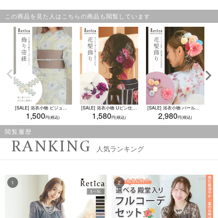
この商品を見た人はこちらの商品も閲覧しています
[SALE] 浴衣小物 ビジュー縁リボンパール飾り帯紐 (ホワイト)
[SALE] 浴衣小物 Uピン仕様ネットリボン×花さがり浴衣ヘアアクセサリー4点セット (ミントブルー/パープル/ワイン)
[SALE] 浴衣小物 パール下がり付きダリアマム花飾り浴衣ヘアアクセサリー8点セット (オフホワイト/ピンク)
1,500
1,580
2,980
閲覧履歴
RANKING
人気ランキング