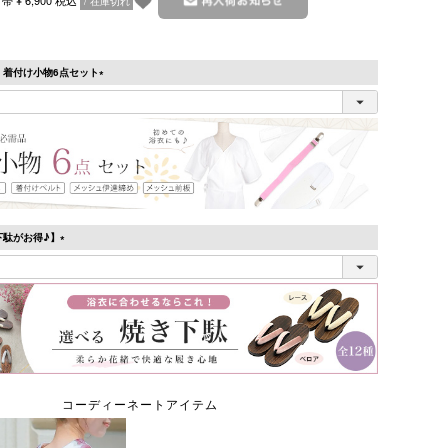
在庫切れ
】着付け小物6点セット
(必
須)
下駄がお得♪】
(必
須)