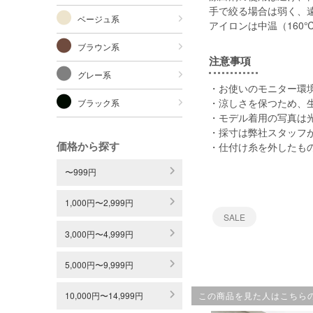
手で絞る場合は弱く、
ベージュ系
アイロンは中温（160
ブラウン系
注意事項
グレー系
・お使いのモニター環
・涼しさを保つため、
ブラック系
・モデル着用の写真は
・採寸は弊社スタッフ
価格から探す
・仕付け糸を外したも
〜999円
1,000円〜2,999円
SALE
3,000円〜4,999円
5,000円〜9,999円
この商品を見た人はこちら
10,000円〜14,999円