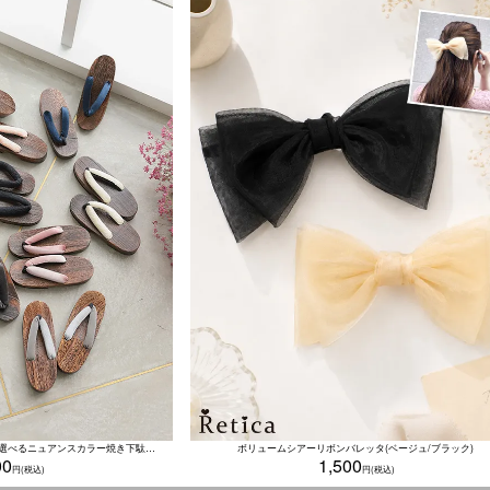
[SALE] 浴衣小物 レース＆ベロア 選べるニュアンスカラー焼き下駄単品
ボリュームシアーリボンバレッタ(ベージュ/ブラック)
00
1,500