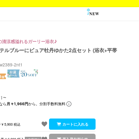
NEW
SALE
の清涼感溢れるガーリー浴衣♪
 パステルブルーにピュア牡丹ゆかた2点セット (浴衣+平帯
sw2389-2nt1
]
〜
なら
月々1,966円
から。分割手数料無料
帯
¥
5,900
税込
り帯
¥
6,900
税込