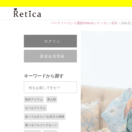
パーティードレス通販Retica(レティカ)
浴衣
[SAL
ログイン
新規会員登録
キーワードから探す
新作アイテム
再入荷
セールアイテム
知っておきたい!お役立ち情報
選べるフルコーデセット