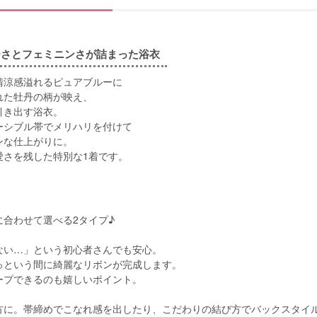
ーさとフェミニンさが詰まった浴衣
清涼感溢れるピュアブルーに
れた牡丹の柄が映え、
引き出す浴衣。
ーシブル帯でメリハリを付けて
ンな仕上がりに。
愛さを残した特別な1着です。
合わせて選べる2タイプ♪
ない…」という初心者さんでも安心。
っという間に綺麗なリボンが完成します。
ープできるのも嬉しいポイント。
方に。帯締めでこなれ感を出したり、こだわりの結び方でバックスタイ