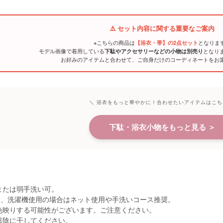
⚠️ セット内容に関する重要なご案内
※こちらの商品は
となりま
【浴衣・帯】の2点セット
モデル画像で着用している
となり
下駄やアクセサリーなどの小物は別売り
お好みのアイテムと合わせて、ご自身だけのコーディネートをお
＼ 浴衣をもっと華やかに！合わせたいアイテムはこち
下駄・浴衣小物をもっと見る ＞
または弱手洗い可。
し、洗濯機使用の場合はネット使用や手洗いコース推奨。
色映りする可能性がございます。ご注意ください。
日陰に干してください。