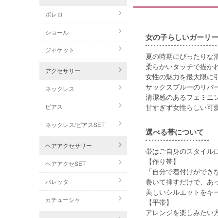
ボレロ
ショール
女の子らしいガーリ
ジャケット
夏の時期にぴったりな
柔らかいタッチで描か
アクセサリー
女性の魅力を最大限に
サックスブルーのリバ
ネックレス
清潔感のあるフェミニ
甘すぎず女性らしい可
ピアス
ネックレス/ピアスSET
選べる帯について
ヘアアクセサリー
帯はご自身のスタイルに
【作り帯】
ヘアアクセSET
「自分で着付けができ
巻いて挿すだけで、あ
バレッタ
美しいシルエットをキ
カチューシャ
【平帯】
アレンジを楽しみたい