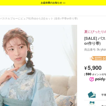
お盆休業のお知らせ >>
E] パステルブルーにピュア牡丹ゆかた2点セット (浴衣+平帯or作り帯)
夏にぴったり
[SALE]
or作り帯)
tk-yk
商品番号
5,900
¥
590
[
ポイント付与 
平
作