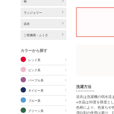
袴
ランジェリー
浴衣
ご祝儀袋・ふくさ
カラーから探す
レッド系
ピンク系
パープル系
洗濯方法
ネイビー系
浴衣は洗濯機の弱水流
ブルー系
※水温は30度を限度と
色柄により、色落ちや
グリーン系
漂白剤の使用は避け、