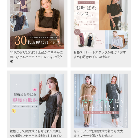
30代のお呼ばれに｜上品かつ華やかに
骨格ストレートスタッフが選ぶ！おす
着こなせるパーティードレスをご紹介
すめお呼ばれドレス特集✨
🕊️
親族として結婚式にお呼ばれ✨失敗し
セットアップは結婚式で着ても大丈
ない服装マナーと立場別おすすめドレ
夫？マナーや選び方を解説✨