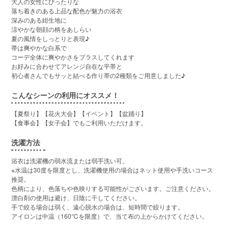
大人の女性にぴったりな
落ち着きのある上品な配色が魅力の浴衣
深みのある紺生地に
涼やかな朝顔の柄をあしらい
夏の風情をしっとりと表現♪
帯は爽やかな白系で
コーデ全体に爽やかさをプラスしてくれます
お好みに合わせてアレンジ自在な平帯と
初心者さんでもサッと結べる作り帯の2種類をご用意しました♪
こんなシーンの利用にオススメ！
【夏祭り】【花火大会】【イベント】【盆踊り】
【食事会】【女子会】でもご利用いただけます。
洗濯方法
浴衣は洗濯機の弱水流または弱手洗い可。
※水温は30度を限度とし、洗濯機使用の場合はネット使用や手洗いコース
推奨。
色柄により、色落ちや色映りする可能性がございます。ご注意ください。
漂白剤の使用は避け、日陰に干してください。
手で絞る場合は弱く、遠心脱水の場合は、短時間で絞ります。
アイロンは中温（160℃を限度）で、当て布の上からかけてください。