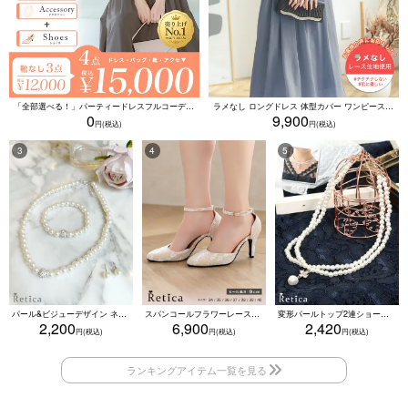
「全部選べる！」パーティードレスフルコーデセット (ドレス1点＋バッグ1点＋アクセ1点+靴1足/4点15000円(税込)/靴なしで12000円(税込))
ラメなし ロングドレス 体型カバー ワンピース 敏感肌対応 結婚式 二次会 お呼ばれ 大人 上品 (Sサイズ～5Lサイズ)
0
9,900
パール&ビジューデザイン ネックレス×ピアス×ブレスレット アクセサリー3set
スパンコールフラワーレースアンクルストラップハイヒールセパレートパンプス (ベージュ)
変形パールトップ2連ショートパールネックレス(ホワイト)
2,200
6,900
2,420