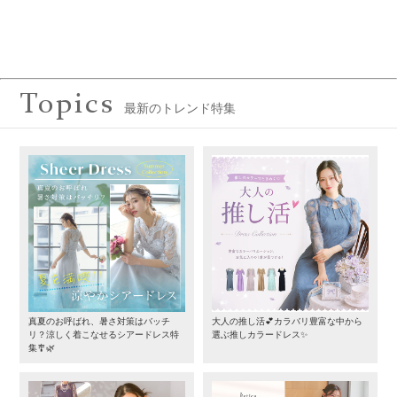
Topics
最新のトレンド特集
真夏のお呼ばれ、暑さ対策はバッチ
大人の推し活💕カラバリ豊富な中から
リ？涼しく着こなせるシアードレス特
選ぶ推しカラードレス✨
集🎐🌿