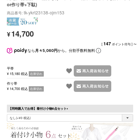
or作り帯+下駄)
tk-ykrt23138-ojm153
商品番号
14,700
¥
147
[
ポイント付与 ]
〜
なら
月々5,060円
から。分割手数料無料
平帯
¥
15,180
税込
在庫切れ
作り帯
¥
14,700
税込
在庫切れ
【同時購入でお得】着付け小物6点セット
(必
須)