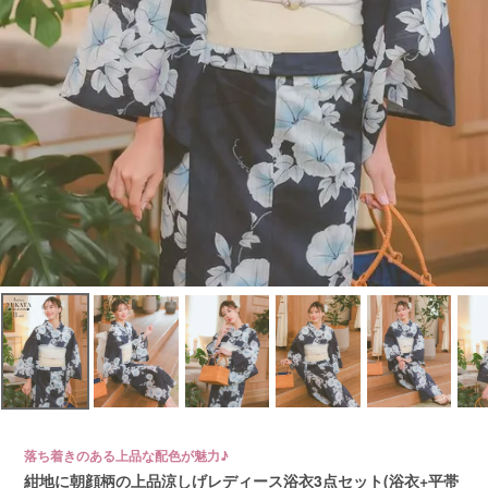
落ち着きのある上品な配色が魅力♪
紺地に朝顔柄の上品涼しげレディース浴衣3点セット(浴衣+平帯