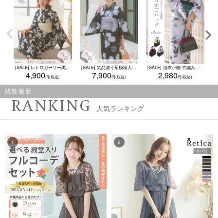
[SALE] レトロガーリー黒地に儚い鬼灯リーフゆかた3点セット (浴衣+兵児帯+下駄)
[SALE] 気品漂う菊模様大人レトロな黒浴衣2点セット (浴衣+兵児帯)
[SALE] 浴衣小物 竹編み巾着付き和モダンかごバッグ（ベージュ/エンジ/グレー）
4,900
7,900
2,980
閲覧履歴
RANKING
人気ランキング