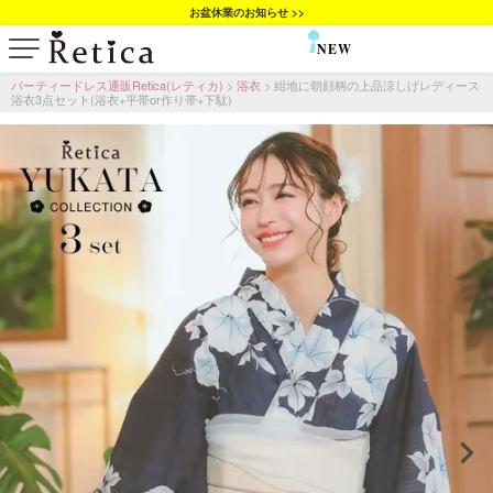
お盆休業のお知らせ >>
NEW
SALE
パーティードレス通販Retica(レティカ)
浴衣
紺地に朝顔柄の上品涼しげレディース
浴衣3点セット(浴衣+平帯or作り帯+下駄)