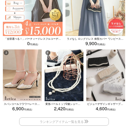
「全部選べる！」パーティードレスフルコーデセット (ドレス1点＋バッグ1点＋アクセ1点+靴1足/4点15000円(税込)/靴なしで12000円(税込))
ラメなし ロングドレス 体型カバー ワンピース 敏感肌対応 結婚式 二次会 お呼ばれ 大人 上品 (Sサイズ～5Lサイズ)
0
9,900
スパンコールフラワーレースアンクルストラップハイヒールセパレートパンプス (ベージュ)
変形パールトップ2連ショートパールネックレス(ホワイト)
ビジューデザインギャザープリーツ入り2wayバッグ(ベージュ/シルバー/ブラック)
6,900
2,420
4,600