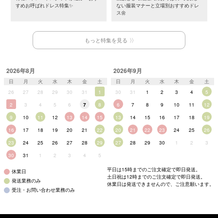
すめお呼ばれドレス特集✨
ない服装マナーと立場別おすすめドレ
ス🌼
もっと特集を見る
2026年8月
2026年9月
日
月
火
水
木
金
土
日
月
火
水
木
金
土
26
27
28
29
30
31
1
30
31
1
2
3
4
5
2
3
4
5
6
7
8
6
7
8
9
10
11
12
9
10
11
12
13
14
15
13
14
15
16
17
18
19
16
17
18
19
20
21
22
20
21
22
23
24
25
26
23
24
25
26
27
28
29
27
28
29
30
1
2
3
30
31
1
2
3
4
5
平日は15時までのご注文確定で即日発送。
休業日
土日祝は12時までのご注文確定で即日発送。
発送業務のみ
休業日は発送できませんので、ご注意願います。
受注・お問い合わせ業務のみ