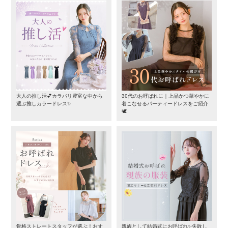
大人の推し活💕カラバリ豊富な中から
30代のお呼ばれに｜上品かつ華やかに
選ぶ推しカラードレス✨
着こなせるパーティードレスをご紹介
🕊️
骨格ストレートスタッフが選ぶ！おす
親族として結婚式にお呼ばれ✨失敗し