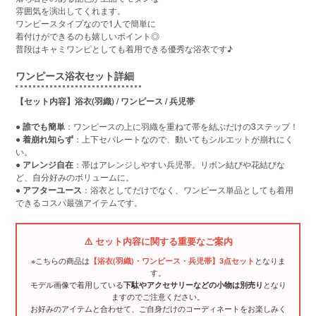
雰囲気を演出してくれます。
ワンピースタイプなので1人で簡単に
着付けができるのも嬉しいポイント◎
普段はキャミワンピとしても着用できる優秀な浴衣です♪
ワンピース浴衣セット詳細
【セット内容】浴衣(羽織) / ワンピース / 兵児帯
●
誰でも簡単
：ワンピースの上に羽織を重ねて帯を結ぶだけの3ステップ！
●
着崩れ知らず
：上下セパレートなので、動いてもシルエットが崩れにく
い。
●
アレンジ自在
：帯はアレンジしやすい兵児帯。リボン結びや花結びな
ど、自分好みのボリュームに。
●
アフターユース
：浴衣としてだけでなく、ワンピース単品としても着用
できるコスパ最強アイテムです。
⚠️ セット内容に関する重要なご案内
※こちらの商品は
となりま
【浴衣(羽織)・ワンピース・兵児帯】3点セット
す。
モデル画像で着用している
となり
下駄やアクセサリーなどの小物は別売り
ますのでご注意ください。
お好みのアイテムと合わせて、ご自身だけのコーディネートをお楽しみく