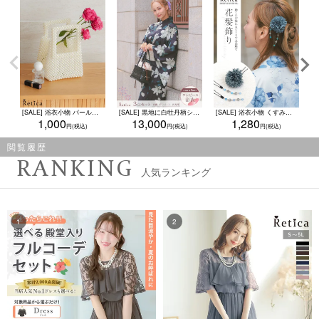
[SALE] 浴衣小物 パールスクエアハンドバッグ(オフホワイト)
[SALE] 黒地に白牡丹柄シック2wayワンピース浴衣3点セット（羽織＋キャミワンピ＋兵児帯）
[SALE] 浴衣小物 くすみカラーポンポンマム垂れキラキラビジュー髪飾り 3点セット(ダスティピンク/パープル/ミントグレー/スモークブルー)
1,000
13,000
1,280
閲覧履歴
RANKING
人気ランキング