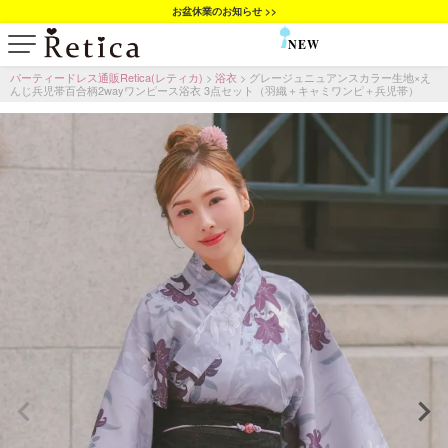
お盆休業のお知らせ >>
NEW
SALE
パーティードレス通販Retica(レティカ)
浴衣
グレージュニュアンスカラー生地×え
んじ兵児帯百合柄2wayワンピース浴衣 3点セット（羽織＋キャミワンピ＋兵児帯）