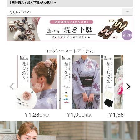
【同時購入で焼き下駄がお得♪】
(必
須)
1,280
1,000
1,980
¥
¥
¥
税込
税込
税込