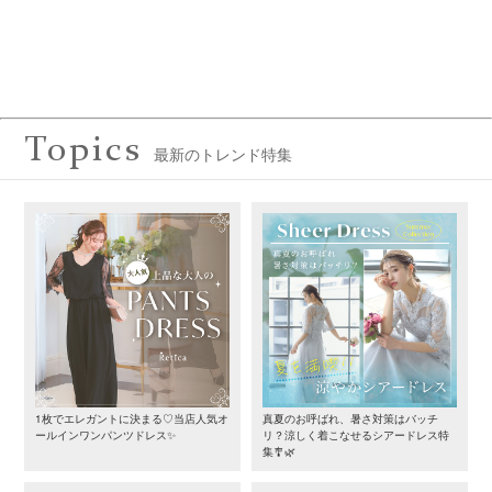
Topics
最新のトレンド特集
1枚でエレガントに決まる♡当店人気オ
真夏のお呼ばれ、暑さ対策はバッチ
ールインワンパンツドレス✨
リ？涼しく着こなせるシアードレス特
集🎐🌿