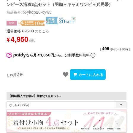
ンピース浴衣3点セット（羽織＋キャミワンピ＋兵児帯）
tk-ykop26-cyw3
商品番号
NEW
通常価格
¥
9,900
のところ
4,950
¥
495
[
ポイント付与 ]
なら
月々1,650円
から。分割手数料無料
しわ兵児帯
【同時購入でお得♪】着付け4点セット
(必
須)