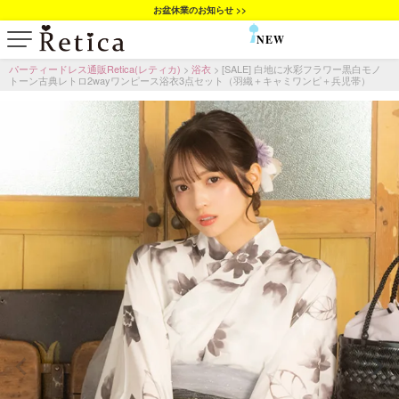
お盆休業のお知らせ >>
NEW
SALE
パーティードレス通販Retica(レティカ)
浴衣
[SALE] 白地に水彩フラワー黒白モノ
トーン古典レトロ2wayワンピース浴衣3点セット（羽織＋キャミワンピ＋兵児帯）