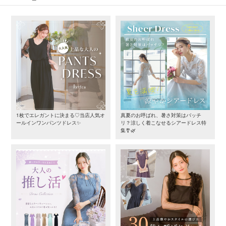
1枚でエレガントに決まる♡当店人気オ
真夏のお呼ばれ、暑さ対策はバッチ
ールインワンパンツドレス✨
リ？涼しく着こなせるシアードレス特
集🎐🌿