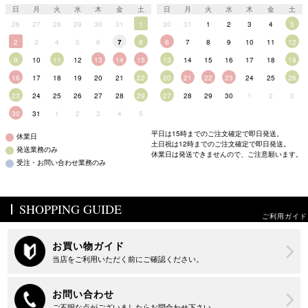
日
月
火
水
木
金
土
日
月
火
水
木
金
土
26
27
28
29
30
31
1
30
31
1
2
3
4
5
2
3
4
5
6
7
8
6
7
8
9
10
11
12
9
10
11
12
13
14
15
13
14
15
16
17
18
19
16
17
18
19
20
21
22
20
21
22
23
24
25
26
23
24
25
26
27
28
29
27
28
29
30
1
2
3
30
31
1
2
3
4
5
平日は15時までのご注文確定で即日発送。
休業日
土日祝は12時までのご注文確定で即日発送。
発送業務のみ
休業日は発送できませんので、ご注意願います。
受注・お問い合わせ業務のみ
SHOPPING GUIDE
ご利用ガイド