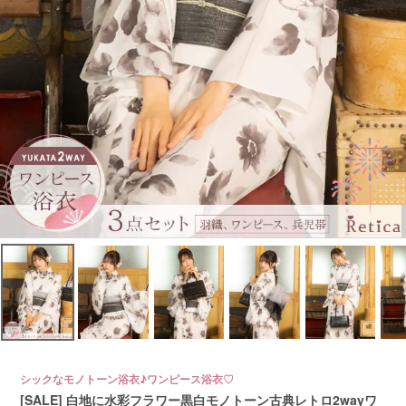
シックなモノトーン浴衣♪ワンピース浴衣♡
[SALE] 白地に水彩フラワー黒白モノトーン古典レトロ2wayワ