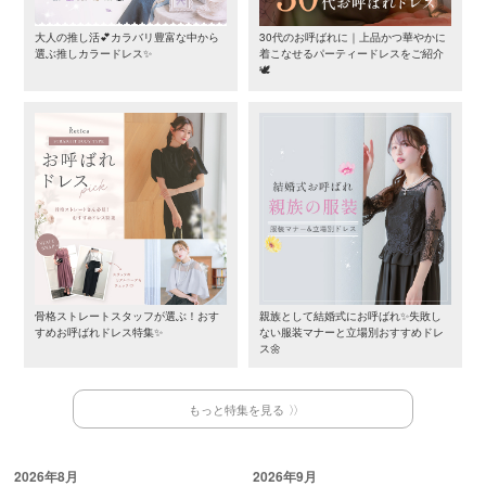
大人の推し活💕カラバリ豊富な中から
30代のお呼ばれに｜上品かつ華やかに
選ぶ推しカラードレス✨
着こなせるパーティードレスをご紹介
🕊️
骨格ストレートスタッフが選ぶ！おす
親族として結婚式にお呼ばれ✨失敗し
すめお呼ばれドレス特集✨
ない服装マナーと立場別おすすめドレ
ス🌼
もっと特集を見る
2026年8月
2026年9月