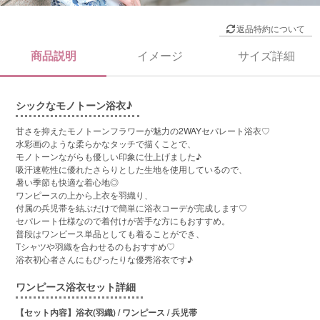
返品特約について
商品説明
イメージ
サイズ詳細
シックなモノトーン浴衣♪
甘さを抑えたモノトーンフラワーが魅力の2WAYセパレート浴衣♡
水彩画のような柔らかなタッチで描くことで、
モノトーンながらも優しい印象に仕上げました♪
吸汗速乾性に優れたさらりとした生地を使用しているので、
暑い季節も快適な着心地◎
ワンピースの上から上衣を羽織り、
付属の兵児帯を結ぶだけで簡単に浴衣コーデが完成します♡
セパレート仕様なので着付けが苦手な方にもおすすめ。
普段はワンピース単品としても着ることができ、
Tシャツや羽織を合わせるのもおすすめ♡
浴衣初心者さんにもぴったりな優秀浴衣です♪
ワンピース浴衣セット詳細
【セット内容】浴衣(羽織) / ワンピース / 兵児帯