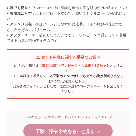
●
誰でも簡単
：ワンピースの上に羽織を重ねて帯を結ぶだけの3ステップ！
●
着崩れ知らず
：上下セパレートなので、動いてもシルエットが崩れにく
い。
●
アレンジ自在
：帯はアレンジしやすい兵児帯。リボン結びや花結びな
ど、自分好みのボリュームに。
●
アフターユース
：浴衣としてだけでなく、ワンピース単品としても着用
できるコスパ最強アイテムです。
⚠️ セット内容に関する重要なご案内
※こちらの商品は
となりま
【浴衣(羽織)・ワンピース・兵児帯】3点セット
す。
モデル画像で着用している
となり
下駄やアクセサリーなどの小物は別売り
ますのでご注意ください。
お好みのアイテムと合わせて、ご自身だけのコーディネートをお楽しみく
ださい。
＼ 浴衣をもっと華やかに！合わせたいアイテムはこちら ／
下駄・浴衣小物をもっと見る ＞