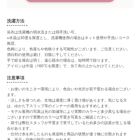
洗濯方法
浴衣は洗濯機の弱水流または弱手洗い可。
※水温は30度を限度とし、洗濯機使用の場合はネット使用や手洗いコース
推奨。
色柄により、色落ちや色映りする可能性がございます。ご注意ください。
漂白剤の使用は避け、日陰に干してください。
手で絞る場合は弱く、遠心脱水の場合は、短時間で絞ります。
アイロンは中温（160℃を限度）で、当て布の上からかけてください。
注意事項
・お使いのモニター環境により、色合いや光沢が若干変わる場合がござい
ます。
・涼しさを保つため、生地は適度に薄く透け感があります。気になる方
は、ゆかた下スリップ等のインナーの着用をおすすめします。
・モデル着用の写真は光の加減等により実際のカラーと多少異なる場合が
ございますので実際のカラーは平置き写真をご確認ください。
・採寸は弊社スタッフが平置きで実寸しているため多少の誤差が生じる場
合があります。
・仕付け糸を外したものも発送時と商品の状態が違う物に分類されます
為、返品・交換の対応は致しかねます。