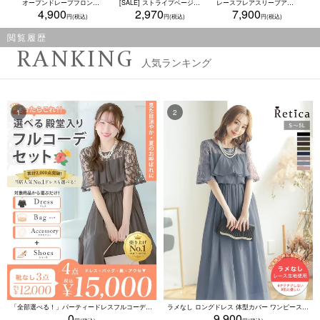
オープンドレープフロントシアーロングカーディガン結婚式 二次会(Mサイズ)
[SALE] ストライプベージュ生地にニュアンスアンティーク牡丹2点セットレディース浴衣(浴衣+兵児帯)
レースフレアスリーブアシンメトリーシフォンロングパーティードレス 結婚式 二次会(Sサイズ～3Lサイズ)
4,900
2,970
7,900
閲覧履歴
RANKING
人気ランキング
「全部選べる！」パーティードレスフルコーデセット (ドレス1点＋バッグ1点＋アクセ1点+靴1足/4点15000円(税込)/靴なしで12000円(税込))
ラメなし ロングドレス 体型カバー ワンピース 敏感肌対応 結婚式 二次会 お呼ばれ 大人 上品 (Sサイズ～5Lサイズ)
0
9,900