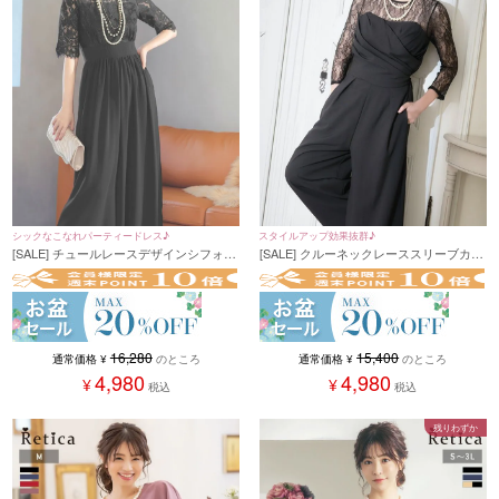
シックなこなれパーティードレス♪
スタイルアップ効果抜群♪
[SALE] チュールレースデザインシフォン
[SALE] クルーネックレーススリーブカシ
ギャザーワイドパンツ五分袖パーティー
ュクール風オールインワンパーティード
ドレス (Sサイズ～4Lサイズ)[Retica/レテ
レス (Sサイズ～4Lサイズ) (小澤美里)
ィカ]
16,280
15,400
通常価格
¥
のところ
通常価格
¥
のところ
4,980
4,980
¥
¥
税込
税込
残りわずか