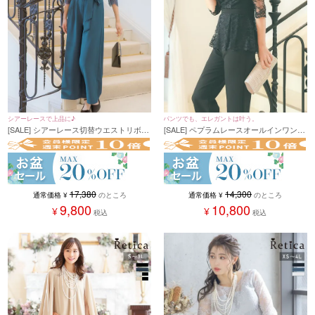
シアーレースで上品に♪
パンツでも、エレガントは叶う。
[SALE] シアーレース切替ウエストリボン
[SALE] ペプラムレースオールインワンパ
ワイドパンツドレス(S~4L)(ブルーグリー
ンツドレス (XSサイズ～4Lサイズ)
ン/ブラック/チャコールグレー)
17,380
14,300
通常価格
¥
のところ
通常価格
¥
のところ
9,800
10,800
¥
¥
税込
税込