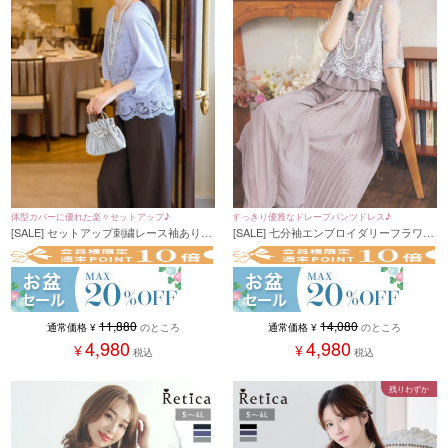
体型カバーに優れた楽々セットアップ♪
すっきり優雅なドレープパンツドレス♪
[SALE] セットアップ刺繍レース袖ありト
[SALE] 七分袖エンブロイダリーフラワー
ップス×ワイドパンツパーティードレス
レースドレープシフォンワイドパンツセ
(Sサイズ～XXLサイズ)
ットアップパーティードレス (Sサイズ～
Lサイズ)(大川藍)
11,880
14,080
通常価格
¥
のところ
通常価格
¥
のところ
4,980
4,980
¥
¥
税込
税込
残りわずか