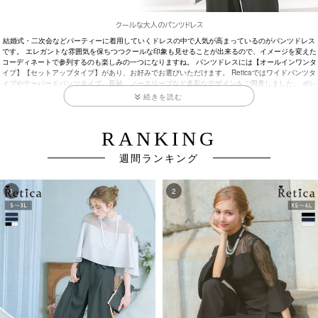
クールな大人のパンツドレス
結婚式・二次会などパーティーに着用していくドレスの中で人気が高まっているのがパンツドレス
です。 エレガントな雰囲気を保ちつつクールな印象も見せることが出来るので、イメージを変えた
コーディネートで参列するのも楽しみの一つになりますね。 パンツドレスには【オールインワンタ
イプ】【セットアップタイプ】があり、お好みでお選びいただけます。 Reticaではワイドパンツタ
イプやテーパードパンツタイプ、長袖、ノースリーブなど多彩なデザインをご用意しました。 ボレ
ロやショールとの相性もいいのでノースリーブスタイルでも悩まずにご着用いただけます。 パンツ
ドレスの人気は日増しに高まっていて、ほとんどのパーティーシーンで着用していても違和感がな
くなってきました。 近頃では結婚式に着用して参列しても問題ないとされることが多く、そこまで
悩まずにお選びいただいても大丈夫です。 しかし、位置づけとしては略礼服・準礼服にあたるた
め、主賓、親族などの場合は避けた方が良いでしょう。 格式や列席者の顔ぶれも考慮してお選びく
ださいね。 受付をお願いされていたり、結婚式から参列して二次会の幹事を任されている方など
週間ランキング
は、長時間の拘束や動き回る事もあると思いますので、動きやすいパンツドレスはとても便利で
す。