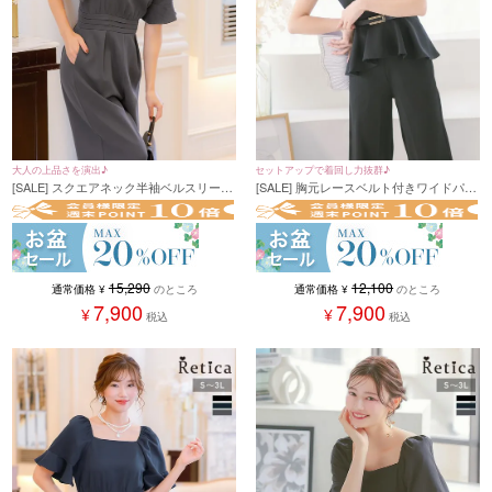
大人の上品さを演出♪
セットアップで着回し力抜群♪
[SALE] スクエアネック半袖ベルスリーブ
[SALE] 胸元レースベルト付きワイドパン
ウエストマークワイドパンツドレス 結婚
ツセパレートパーティードレス (Sサイズ
式 二次会 (Sサイズ～3Lサイズ)
～XXLサイズ)
15,290
12,100
通常価格
¥
のところ
通常価格
¥
のところ
7,900
7,900
¥
¥
税込
税込