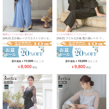
繊細なレースが上品に魅せる♪
クールな印象のパンツドレス♪
[SALE] 五分袖レースウエストリボンセパ
[SALE] フリル七分袖 透け感レース ペプ
レートパンツパーティードレス (Sサイズ
ラムデザイン クール パンツドレス 結婚
～3Lサイズ)
式 二次会(XSサイズ～4Lサイズ)
11,000
13,200
通常価格
¥
のところ
通常価格
¥
のところ
8,900
9,800
¥
¥
税込
税込