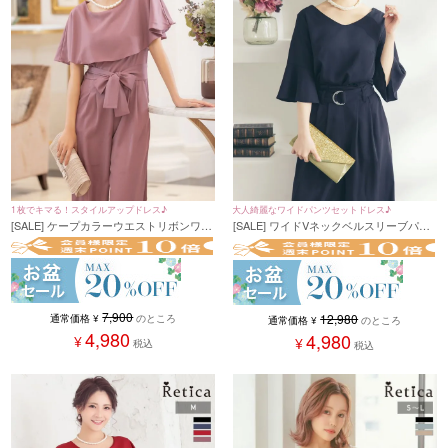
1枚でキマる！スタイルアップドレス♪
大人綺麗なワイドパンツセットドレス♪
[SALE] ケープカラーウエストリボンワイ
[SALE] ワイドVネックベルスリーブパン
ドパンツプチプラパーティードレス (Mサ
ツセットアップパーティードレス (Sサイ
イズ)
ズ～XXLサイズ)
7,900
12,980
通常価格
¥
のところ
通常価格
¥
のところ
4,980
4,980
¥
¥
税込
税込