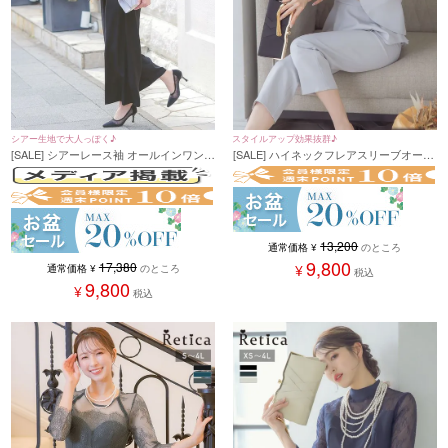
シアー生地で大人っぽく♪
スタイルアップ効果抜群♪
[SALE] シアーレース袖 オールインワン
[SALE] ハイネックフレアスリーブオール
ウエストリボン パンツドレス 結婚式 二
インワンパンツパーティードレス (XSサ
次会(S~4L)(ブルーグリーン/ブラック/チ
イズ～4Lサイズ)
ャコールグレー)
13,200
通常価格
¥
のところ
9,800
17,380
¥
通常価格
¥
のところ
税込
9,800
¥
税込