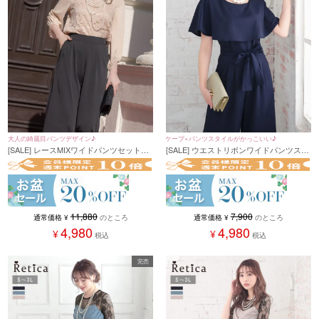
大人の綺麗目パンツデザイン♪
ケープ×パンツスタイルがかっこいい♪
[SALE] レースMIXワイドパンツセットア
[SALE] ウエストリボンワイドパンツスタ
ップパーティードレス (Sサイズ～XXLサ
イルプチプラパーティードレス (Mサイ
イズ)
ズ)
11,880
7,900
通常価格
¥
のところ
通常価格
¥
のところ
4,980
4,980
¥
¥
税込
税込
完売