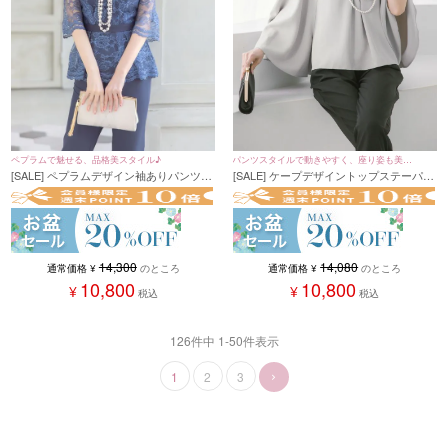
ペプラムで魅せる、品格美スタイル♪
パンツスタイルで動きやすく、座り姿も美し
[SALE] ペプラムデザイン袖ありパンツス
[SALE] ケープデザイントップステーパー
く♪
タイルオールインワンパーティードレス
ドパンツセットアップパーティードレス
(XSサイズ～4Lサイズ)
(Sサイズ～XXLサイズ)
14,300
14,080
通常価格
¥
のところ
通常価格
¥
のところ
10,800
10,800
¥
¥
税込
税込
126
件中
1
-
50
件表示
1
2
3