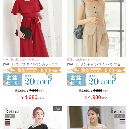
着回し力抜群セットアップ♪
ケープ風の襟で気高い印象に♪
[SALE] ボタンキャミ×ワイドパンツセッ
[SALE] パンツスタイルワンカラーウエス
トアップ(Sサイズ~Lサイズ)(ベージュ/ブ
トリボンプチプラパーティードレス (Mサ
ラック/グレー)
イズ)
9,900
7,900
通常価格
¥
のところ
通常価格
¥
のところ
4,980
4,980
¥
¥
税込
税込
完売