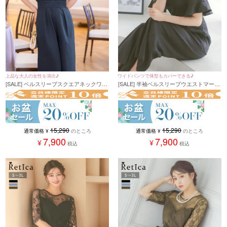
上品な大人の女性を演出♪
ワイドパンツで体型もカバーできる♪
[SALE] ベルスリーブスクエアネックワイ
[SALE] 半袖ベルスリーブウエストマーク
ドパンツパーティードレス 結婚式 二次会
ワイドパンツパーティードレス 結婚式 二
(Sサイズ～3Lサイズ)
次会 (Sサイズ～3Lサイズ)
15,290
15,290
通常価格
¥
のところ
通常価格
¥
のところ
7,900
7,900
¥
¥
税込
税込