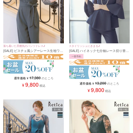
落ち着いた雰囲気のパンツドレス♪
スタイリッシュにきまる♪
[SALE] ビスチェ風シアーレース生地ワイ
[SALE] ハイネック七分袖レース切り替え
ドパンツドレス(S~4L)(ブルーグリーン/
パンツオールインワンパーティードレス
一部予約
ブラック/チャコールグレー)
(XSサイズ～4Lサイズ)
17,380
通常価格
¥
のところ
9,800
13,200
通常価格
¥
のところ
¥
税込
9,800
¥
税込