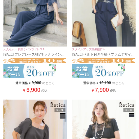
スタイルアップ効果抜群♪
大人なムード漂うパンツドレス♪
[SALE] ベルト付き半袖ペプラムデザイン
[SALE] フレアレース袖Vネックラインワ
セットアップパンツパーティードレス (S
イドパンツプチプラパーティードレス (S
サイズ～3Lサイズ)
サイズ～3Lサイズ)
12,100
9,900
通常価格
¥
のところ
通常価格
¥
のところ
7,900
6,900
¥
¥
税込
税込