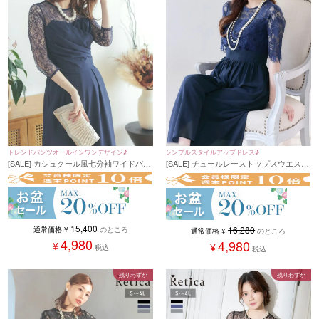
トレンドパンツオールインワンデザイン♪
シンプルスタイルアップドレス♪
[SALE] カシュクール風七分袖ワイドパン
[SALE] チュールレーストップスウエスト
ツオールインワンパーティードレス (Sサ
切替シフォンワイドパンツパーティード
イズ～4Lサイズ) (小澤美里)
レス (Sサイズ～4Lサイズ) (小澤美里)
[Retica/レティカ]
15,400
16,280
通常価格
¥
のところ
通常価格
¥
のところ
4,980
4,980
¥
¥
税込
税込
残りわずか
残りわずか