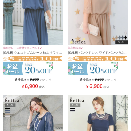
繊細なレース素材でエレガント♪
着心地抜群♪
[SALE] ウエストゴムレース袖ありワイド
[SALE] パンツドレス ワイドパンツ Vネッ
プチプラパーティードレス (Sサイズ～3L
ク レーススリーブ 袖あり 二の腕カバー
サイズ)
ウエストゴム 結婚式 お呼ばれ (Sサイズ
～3Lサイズ)
9,900
9,900
通常価格
¥
のところ
通常価格
¥
のところ
6,900
6,900
¥
¥
税込
税込