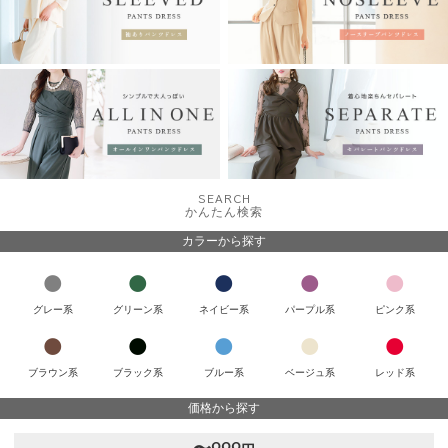
SEARCH
かんたん検索
カラーから探す
グレー系
グリーン系
ネイビー系
パープル系
ピンク系
ブラウン系
ブラック系
ブルー系
ベージュ系
レッド系
価格から探す