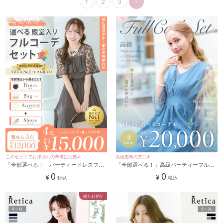
1
2
3
高級志向の方に♪
このセットでお呼ばれの準備は完璧♪
「全部選べる！」高級パーティーフルコ
「全部選べる！」パーティードレスフル
※0円でご購入頂けるものではございません。
※0円でご購入頂けるものではございません。
ーデセット (ドレス1点＋バッグ1点＋ア
コーデセット (ドレス1点＋バッグ1点＋
0
0
¥
¥
税込
税込
クセ1点+靴1足/4点20000円(税込)
アクセ1点+靴1足/4点15000円(税込)/靴な
しで12000円(税込))
残りわずか