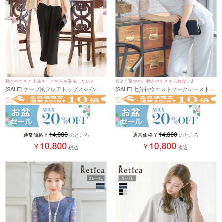
品よく華やか、動きやすさも忘れない♪
動きやすさと上品さ、どちらも妥協しない♪
[SALE] 七分袖ウエストマークレーストッ
[SALE] ケープ風フレアトップス×パンツ
プスパンツオールインワンパーティード
セットアップパーティードレス (Sサイズ
レス (XSサイズ～4Lサイズ)
～XXLサイズ)
14,300
14,080
通常価格
¥
のところ
通常価格
¥
のところ
10,800
10,800
¥
¥
税込
税込