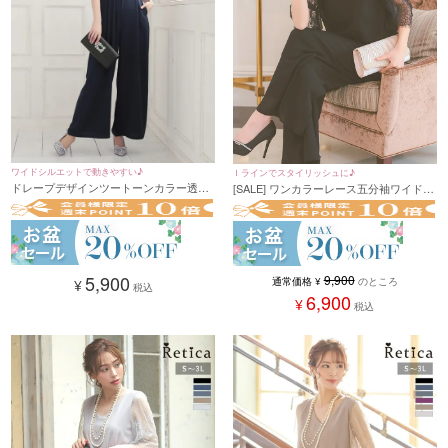
ワイドシルエットで動きやすい♪
Ｉラインでスタイリッシュに♪
ドレープデザインツートーンカラー透け
[SALE] ワンカラーレース五分袖ワイドパ
感袖レースワイドパンツドレス 結婚式 二
ンツプチプラパーティードレス (Sサイズ
次会(Sサイズ～3Lサイズ)
～3Lサイズ)
5,900
9,900
通常価格
¥
のところ
¥
税込
6,900
¥
税込