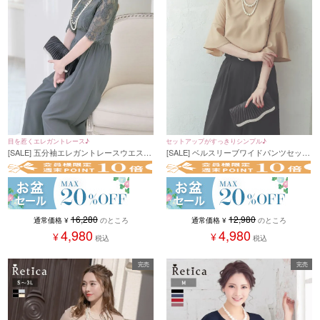
目を惹くエレガントレース♪
セットアップがすっきりシンプル♪
[SALE] 五分袖エレガントレースウエスト
[SALE] ベルスリーブワイドパンツセット
切り替えシフォンワイドパンツパーティ
アップパーティードレス (Sサイズ～XXL
ードレス (Sサイズ～4Lサイズ)(小澤美里)
サイズ)
16,280
12,980
通常価格
¥
のところ
通常価格
¥
のところ
4,980
4,980
¥
¥
税込
税込
完売
完売