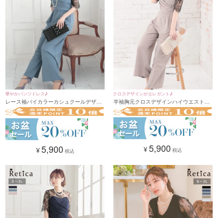
華やかパンツドレス♪
クロスデザインがエレガント♪
レース袖バイカラーカシュクールデザイ
半袖胸元クロスデザインハイウエストポ
ンフレアパンツドレス 結婚式 二次会(Sサ
ケット付きフレアパンツドレス 結婚式 二
イズ～3Lサイズ)
次会(Sサイズ～3Lサイズ)
5,900
5,900
¥
¥
税込
税込