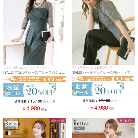
アクセサリーなしでも華やかに♪
エッジの効いた大人パンツドレス♪
[SALE] パールネックレース袖セットアッ
[SALE] デコルテレーススリーブカシュク
プパンツパーティードレス (Sサイズ～
ールデザインパンツパーティードレス (S
XXLサイズ)
サイズ～4Lサイズ) (小澤美里)
12,100
15,400
通常価格
¥
のところ
通常価格
¥
のところ
4,980
4,980
¥
¥
税込
税込
残りわずか
残りわずか