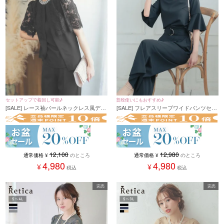
セットアップで着回し可能♪
普段使いにもおすすめ♪
[SALE] レース袖パールネックレス風デザ
[SALE] フレアスリーブワイドパンツセッ
インセットアップパンツパーティードレ
トアップパンツパーティードレス (Sサイ
ス (Sサイズ～XXLサイズ)
ズ～XXLサイズ)
12,100
12,980
通常価格
¥
のところ
通常価格
¥
のところ
4,980
4,980
¥
¥
税込
税込
完売
完売