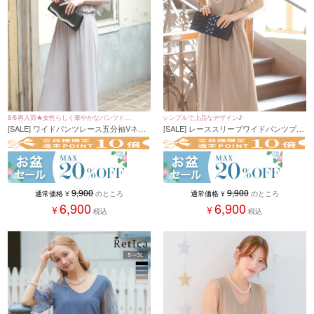
8/6再入荷★女性らしく華やかなパンツドレ
シンプルで上品なデザイン♪
[SALE] ワイドパンツレース五分袖Vネッ
[SALE] レーススリーブワイドパンツプチ
ス♪
クプチプラパーティードレス (Sサイズ～
プラパーティードレス (Sサイズ～3Lサイ
3Lサイズ)
ズ)
9,900
9,900
通常価格
¥
のところ
通常価格
¥
のところ
6,900
6,900
¥
¥
税込
税込