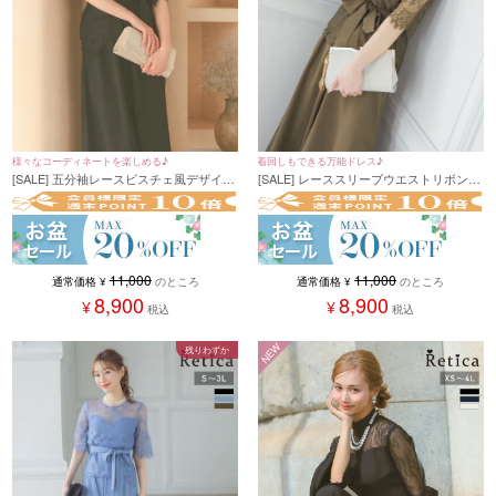
様々なコーディネートを楽しめる♪
着回しもできる万能ドレス♪
[SALE] 五分袖レースビスチェ風デザイン
[SALE] レーススリーブウエストリボンセ
セットアップパンツパーティードレス (S
ットアップパンツパーティードレス (Sサ
サイズ～3Lサイズ)
イズ～3Lサイズ)
11,000
11,000
通常価格
¥
のところ
通常価格
¥
のところ
8,900
8,900
¥
¥
税込
税込
NEW
残りわずか