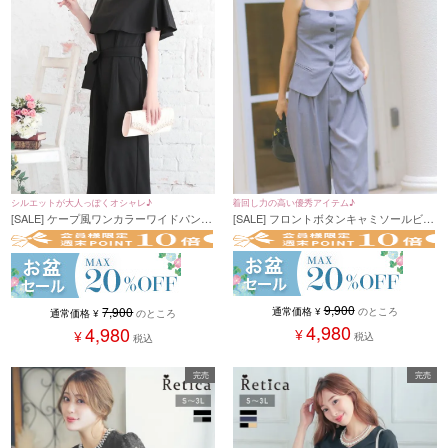
着回し力の高い優秀アイテム♪
シルエットが大人っぽくオシャレ♪
[SALE] フロントボタンキャミソールビス
[SALE] ケープ風ワンカラーワイドパンツ
チェ×ワイドパンツセットアップ(Sサイズ
プチプラパーティードレス (Mサイズ)
~Lサイズ)(ベージュ/ブラック/グレー)
9,900
7,900
通常価格
¥
のところ
通常価格
¥
のところ
4,980
4,980
¥
¥
税込
税込
完売
完売