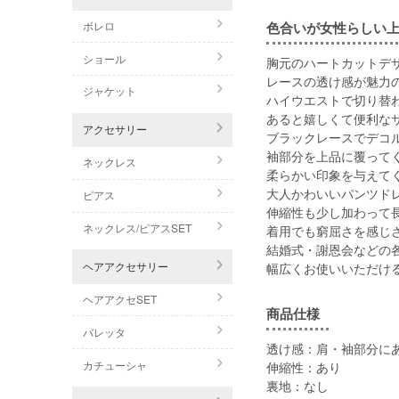
色合いが女性らしい
ボレロ
ショール
胸元のハートカットデ
レースの透け感が魅力
ジャケット
ハイウエストで切り替
あると嬉しくて便利な
アクセサリー
ブラックレースでデコ
袖部分を上品に覆って
ネックレス
柔らかい印象を与えて
大人かわいいパンツド
ピアス
伸縮性も少し加わって
ネックレス/ピアスSET
着用でも窮屈さを感じ
結婚式・謝恩会などの
ヘアアクセサリー
幅広くお使いいただけ
ヘアアクセSET
商品仕様
バレッタ
透け感：肩・袖部分に
カチューシャ
伸縮性：あり
裏地：なし