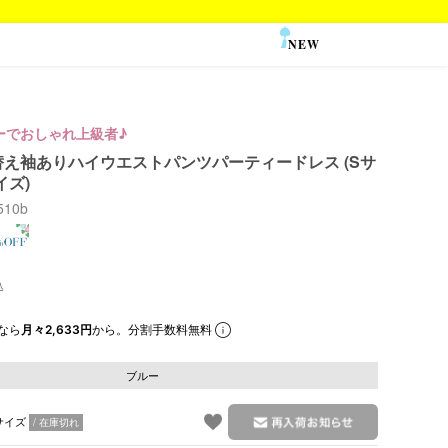
NEW
SALE
ーでおしゃれ上級者♪
え袖ありハイウエストパンツパーティードレス (Sサ
イズ)
6510b
なら
月々2,633円
から。分割手数料無料
ブルー
サイズ
在庫切れ