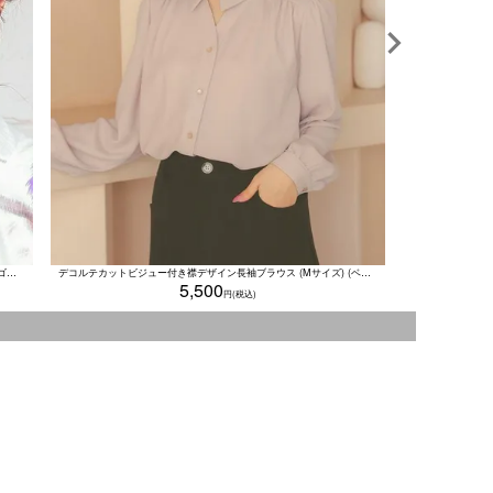
ゴージャスフ
[SALE] 浴衣小物 大小パールUピン髪飾り 18本セット (ホワイト×ゴールド)
デコルテカットビジュー付き襟デザイン長袖ブラウス (Mサイズ) (ベージュ/オフホワイト)
5,500