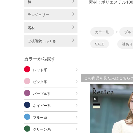
袴
素材：ポリエステル10
ランジェリー
浴衣
カラー別
ブル
ご祝儀袋・ふくさ
SALE
袖あり
カラーから探す
レッド系
この商品を見た人はこちら
ピンク系
パープル系
ネイビー系
ブルー系
グリーン系