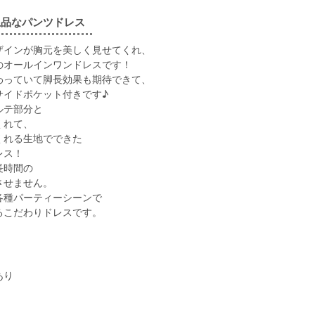
上品なパンツドレス
ザインが胸元を美しく見せてくれ、
のオールインワンドレスです！
わっていて脚長効果も期待できて、
サイドポケット付きです♪
ルテ部分と
くれて、
くれる生地でできた
レス！
長時間の
させません。
各種パーティーシーンで
るこだわりドレスです。
あり