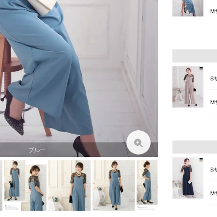
M
L
S
M
L
ブルー
S
M
L