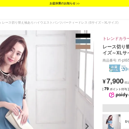
お盆休業のお知らせ >>
レース切り替え袖ありハイウエストパンツパーティードレス (Sサイズ～XLサイズ)
トレンドカラ
レース切り替
イズ～XLサ
rt-pt
商品番号
7,900
¥
79
[
ポイント付与 ]
S