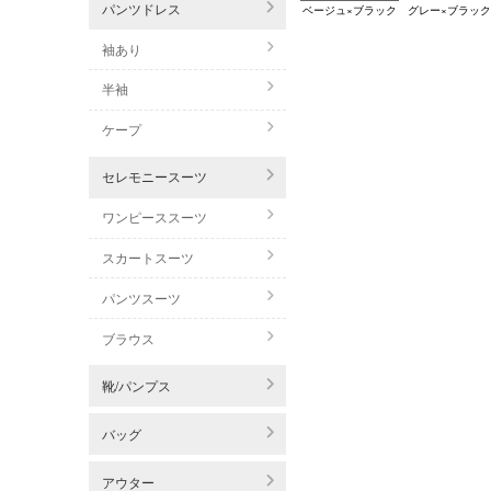
パンツドレス
ベージュ×ブラック
グレー×ブラック
袖あり
半袖
ケープ
セレモニースーツ
ワンピーススーツ
スカートスーツ
パンツスーツ
ブラウス
靴/パンプス
バッグ
アウター