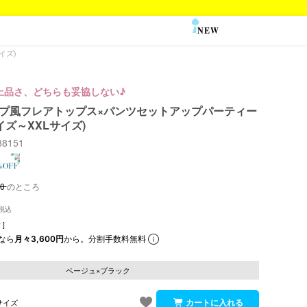
NEW
SALE
イズ)
上品さ、どちらも妥協しない♪
 ケープ風フレアトップス×パンツセットアップパーティー
イズ～XXLサイズ)
s88151
80
のところ
]
なら
月々3,600円
から。分割手数料無料
ベージュ×ブラック
サイズ