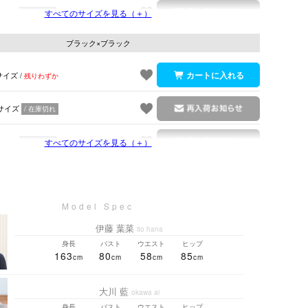
サイズ
すべてのサイズを見る（＋）
在庫切れ
ブラック×ブラック
サイズ
残りわずか
サイズ
在庫切れ
サイズ
すべてのサイズを見る（＋）
在庫切れ
伊藤 葉菜
ito hana
身長
バスト
ウエスト
ヒップ
163
80
58
85
大川 藍
okawa ai
身長
バスト
ウエスト
ヒップ