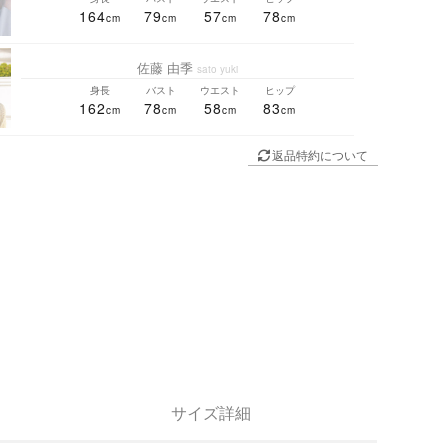
164
79
57
78
佐藤 由季
sato yuki
身長
バスト
ウエスト
ヒップ
162
78
58
83
返品特約について
サイズ詳細