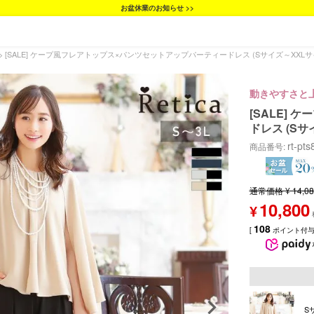
お盆休業のお知らせ >>
[SALE] ケープ風フレアトップス×パンツセットアップパーティードレス (Sサイズ～XXLサ
動きやすさと
[SALE]
ドレス (Sサ
rt-pt
商品番号
通常価格
¥
14,0
10,800
¥
108
[
ポイント付与 
S