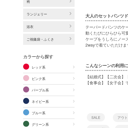
袴
ランジェリー
大人のセットパンツ
浴衣
テーパードパンツのケ
動くたびにひらひら可
ケープをうしろにノー
ご祝儀袋・ふくさ
2wayで着ていただけま
カラーから探す
こんなシーンの利用
レッド系
【結婚式】【二次会】
ピンク系
【食事会】【女子会】
パープル系
ネイビー系
ブルー系
SALE
アウト
グリーン系