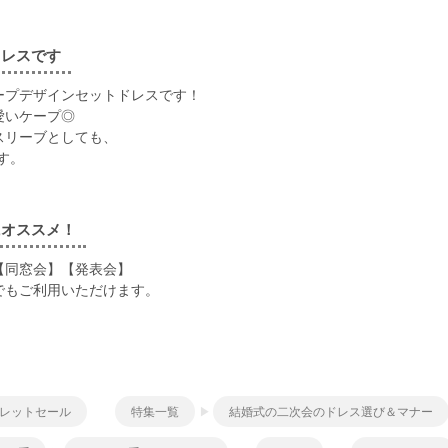
ドレスです
ープデザインセットドレスです！
愛いケープ◎
スリーブとしても、
す。
にオススメ！
【同窓会】【発表会】
でもご利用いただけます。
レットセール
特集一覧
結婚式の二次会のドレス選び＆マナー