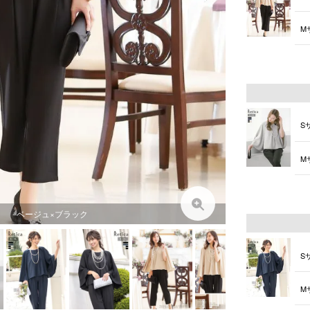
M
L
S
M
L
ベージュ×ブラック
S
M