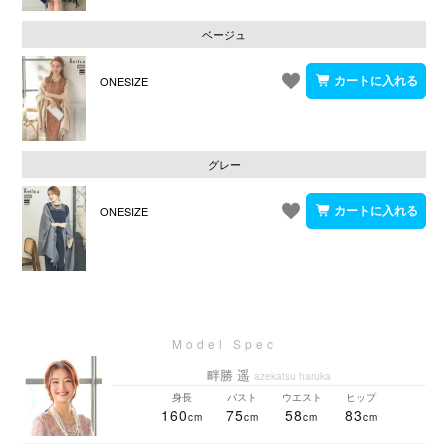
ベージュ
ONESIZE
グレー
ONESIZE
畔勝 遥
azekatsu haruka
身長
バスト
ウエスト
ヒップ
160
75
58
83