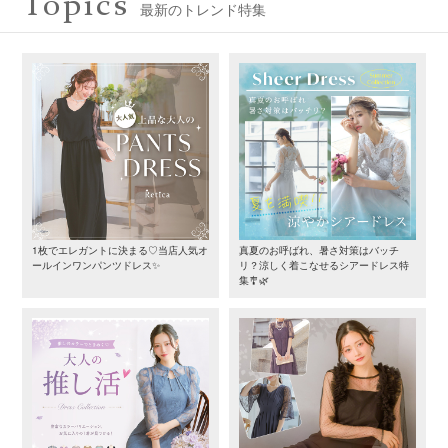
Topics
最新のトレンド特集
1枚でエレガントに決まる♡当店人気オ
真夏のお呼ばれ、暑さ対策はバッチ
ールインワンパンツドレス✨
リ？涼しく着こなせるシアードレス特
集🎐🌿