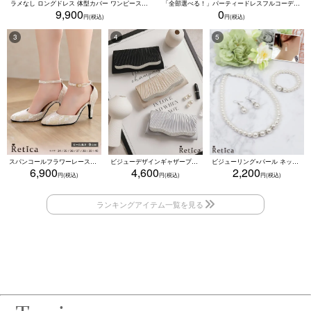
ラメなし ロングドレス 体型カバー ワンピース 敏感肌対応 結婚式 二次会 お呼ばれ 大人 上品 (Sサイズ～5Lサイズ)
「全部選べる！」パーティードレスフルコーデセット (ドレス1点＋バッグ1点＋アクセ1点+靴1足/4点15000円(税込)/靴なしで12000円(税込))
9,900
0
スパンコールフラワーレースアンクルストラップハイヒールセパレートパンプス (ベージュ)
ビジューデザインギャザープリーツ入り2wayバッグ(ベージュ/シルバー/ブラック)
ビジューリング×パール ネックレス・ブレスレット・ピアス 3点セット（ホワイト）
6,900
4,600
2,200