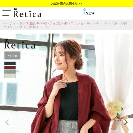
お盆休業のお知らせ >>
NEW
SALE
パーティードレス通販Retica(レティカ)
ボレロ／ショール
[SALE] アームホール付
フリンジデザイン大判ストール