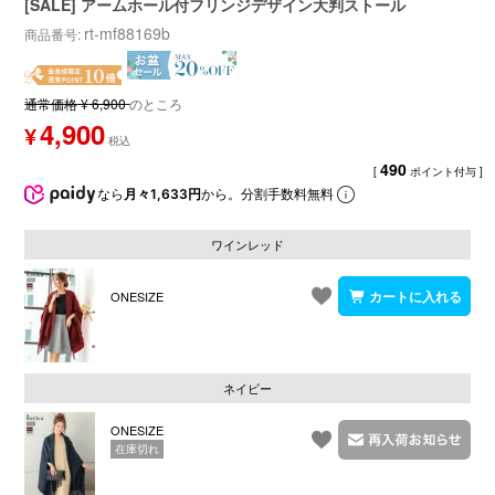
[SALE] アームホール付フリンジデザイン大判ストール
rt-mf88169b
商品番号
通常価格
¥
6,900
のところ
4,900
¥
490
[
ポイント付与 ]
なら
月々1,633円
から。分割手数料無料
ワインレッド
ONESIZE
ネイビー
ONESIZE
在庫切れ