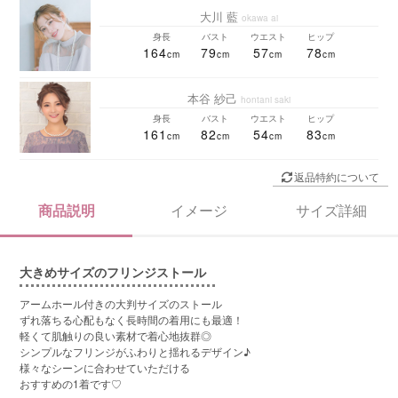
大川 藍
okawa ai
身長
バスト
ウエスト
ヒップ
164
79
57
78
本谷 紗己
hontani saki
身長
バスト
ウエスト
ヒップ
161
82
54
83
返品特約について
商品説明
イメージ
サイズ詳細
大きめサイズのフリンジストール
アームホール付きの大判サイズのストール
ずれ落ちる心配もなく長時間の着用にも最適！
軽くて肌触りの良い素材で着心地抜群◎
シンプルなフリンジがふわりと揺れるデザイン♪
様々なシーンに合わせていただける
おすすめの1着です♡