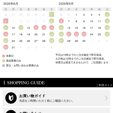
2026年8月
2026年9月
日
月
火
水
木
金
土
日
月
火
水
木
金
土
26
27
28
29
30
31
1
30
31
1
2
3
4
5
2
3
4
5
6
7
8
6
7
8
9
10
11
12
9
10
11
12
13
14
15
13
14
15
16
17
18
19
16
17
18
19
20
21
22
20
21
22
23
24
25
26
23
24
25
26
27
28
29
27
28
29
30
1
2
3
30
31
1
2
3
4
5
平日は15時までのご注文確定で即日発送。
休業日
土日祝は12時までのご注文確定で即日発送。
発送業務のみ
休業日は発送できませんので、ご注意願います。
受注・お問い合わせ業務のみ
SHOPPING GUIDE
ご利用ガイド