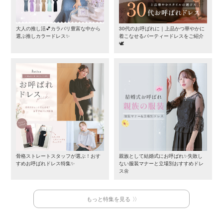
大人の推し活💕カラバリ豊富な中から
30代のお呼ばれに｜上品かつ華やかに
選ぶ推しカラードレス✨
着こなせるパーティードレスをご紹介
🕊️
骨格ストレートスタッフが選ぶ！おす
親族として結婚式にお呼ばれ✨失敗し
すめお呼ばれドレス特集✨
ない服装マナーと立場別おすすめドレ
ス🌼
もっと特集を見る