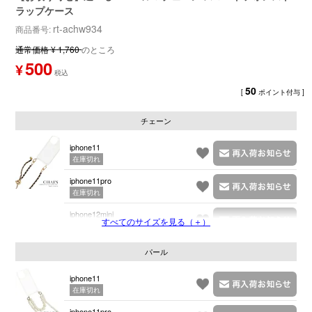
ラップケース
rt-achw934
商品番号
通常価格
¥
1,760
のところ
500
¥
50
[
ポイント付与 ]
チェーン
iphone11
在庫切れ
iphone11pro
在庫切れ
iphone12mini
すべてのサイズを見る（＋）
在庫切れ
パール
iphone11
在庫切れ
iphone11pro