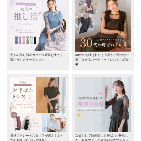
大人の推し活💕カラバリ豊富な中から
30代のお呼ばれに｜上品かつ華やかに
選ぶ推しカラードレス✨
着こなせるパーティードレスをご紹介
🕊️
骨格ストレートスタッフが選ぶ！おす
親族として結婚式にお呼ばれ✨失敗し
すめお呼ばれドレス特集✨
ない服装マナーと立場別おすすめドレ