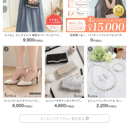
ラメなし ロングドレス 体型カバー ワンピース 敏感肌対応 結婚式 二次会 お呼ばれ 大人 上品 (Sサイズ～5Lサイズ)
「全部選べる！」パーティードレスフルコーデセット (ドレス1点＋バッグ1点＋アクセ1点+靴1足/4点15000円(税込)/靴なしで12000円(税込))
9,900
0
スパンコールフラワーレースアンクルストラップハイヒールセパレートパンプス (ベージュ)
ビジューデザインギャザープリーツ入り2wayバッグ(ベージュ/シルバー/ブラック)
ビジューリング×パール ネックレス・ブレスレット・ピアス 3点セット（ホワイト）
6,900
4,600
2,200