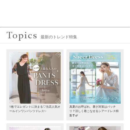
Topics
最新のトレンド特集
1枚でエレガントに決まる♡当店人気オ
真夏のお呼ばれ、暑さ対策はバッチ
ールインワンパンツドレス✨
リ？涼しく着こなせるシアードレス特
集🎐🌿