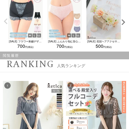
[SALE] フラワー刺繍デザイン一分丈ショーツ★(ブラック/ベージュ/パープル)(Mサイズ～XLサイズ)
[SALE] ふんわり包む安心感フルショーツ★(モカ/ネイビー/ピンク)(Mサイズ～XLサイズ)
[SALE] 花冠ヘアアクセサリー
700
700
500
閲覧履歴
RANKING
人気ランキング