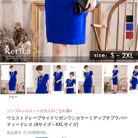
ブルー
ブルー
シンプルシルエットが大人のこなれ感♪
ウエストドレープサイドリボンワンカラーミディプチプラパー
ティードレス (Sサイズ～XXLサイズ)
rt-md6809b
商品番号