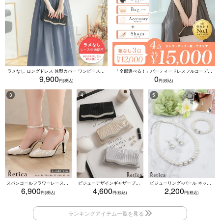
ラメなし ロングドレス 体型カバー ワンピース 敏感肌対応 結婚式 二次会 お呼ばれ 大人 上品 (Sサイズ～5Lサイズ)
「全部選べる！」パーティードレスフルコーデセット (ドレス1点＋バッグ1点＋アクセ1点+靴1足/4点15000円(税込)/靴なしで12000円(税込))
9,900
0
スパンコールフラワーレースアンクルストラップハイヒールセパレートパンプス (ベージュ)
ビジューデザインギャザープリーツ入り2wayバッグ(ベージュ/シルバー/ブラック)
ビジューリング×パール ネックレス・ブレスレット・ピアス 3点セット（ホワイト）
6,900
4,600
2,200