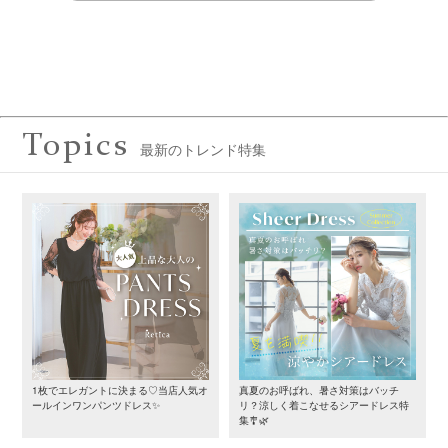
Topics
最新のトレンド特集
1枚でエレガントに決まる♡当店人気オ
真夏のお呼ばれ、暑さ対策はバッチ
ールインワンパンツドレス✨
リ？涼しく着こなせるシアードレス特
集🎐🌿