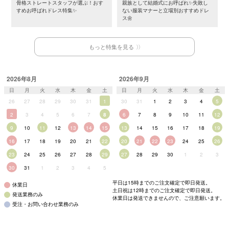
骨格ストレートスタッフが選ぶ！おす
親族として結婚式にお呼ばれ✨失敗し
すめお呼ばれドレス特集✨
ない服装マナーと立場別おすすめドレ
ス🌼
もっと特集を見る
2026年8月
2026年9月
日
月
火
水
木
金
土
日
月
火
水
木
金
土
26
27
28
29
30
31
1
30
31
1
2
3
4
5
2
3
4
5
6
7
8
6
7
8
9
10
11
12
9
10
11
12
13
14
15
13
14
15
16
17
18
19
16
17
18
19
20
21
22
20
21
22
23
24
25
26
23
24
25
26
27
28
29
27
28
29
30
1
2
3
30
31
1
2
3
4
5
平日は15時までのご注文確定で即日発送。
休業日
土日祝は12時までのご注文確定で即日発送。
発送業務のみ
休業日は発送できませんので、ご注意願います。
受注・お問い合わせ業務のみ