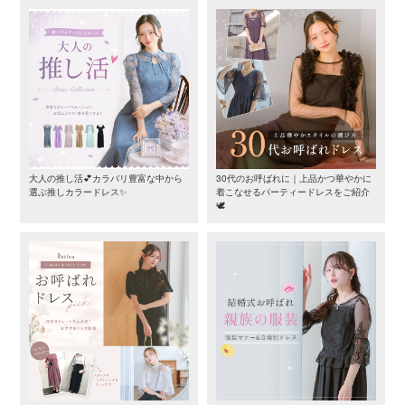
大人の推し活💕カラバリ豊富な中から
30代のお呼ばれに｜上品かつ華やかに
選ぶ推しカラードレス✨
着こなせるパーティードレスをご紹介
🕊️