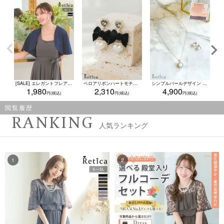
[SALE] エレガントフレアボレロ(Mサイズ/Lサイズ)
ベロアリボンハートモチーフピアス(ブラック)
シンプルパールデザイン ネックレス×ピアス アクセサリー2点set
1,980
2,310
4,900
閲覧履歴
RANKING
人気ランキング