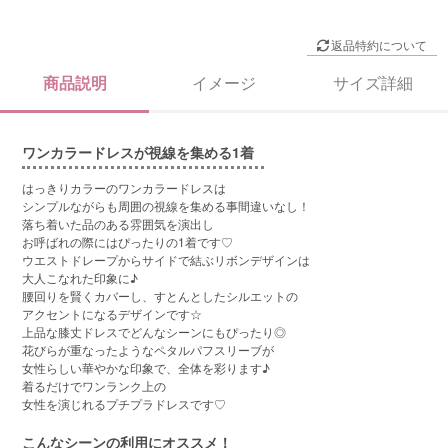
返品特約について
商品説明
イメージ
サイズ詳細
ワンカラードレスが視線を集める1着
はっきりカラーのワンカラードレスは
シンプルながらも周囲の視線を集める事間違いなし！
落ち着いた品のある雰囲気を演出し
お呼ばれの際にはぴったりの1着です♡
ウエストドレープからサイドで結ぶリボンデザインは
大人こなれた印象に♪
腰回りを賢くカバーし、すとんとしたシルエットの
アクセントになるデザインです☆
上品な膝丈ドレスでどんなシーンにもぴったり◎
花びらが重なったようなペタルパフスリーブが
女性らしい華やかな印象で、全体を彩ります♪
着るだけでワンランク上の
女性を演じれるプチプラドレスです♡
こんなシーンの利用にオススメ！