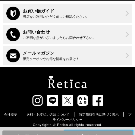
会社概要
送料・お支払い方法について
特定商取引法に基づく表示
プ
ライバシーポリシー
Copyrights ©︎ Retica all rights reserved.
¥
6,490
カラー・サイズを選んでカートに入れる