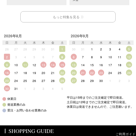
もっと特集を見る
2026年8月
2026年9月
日
月
火
水
木
金
土
日
月
火
水
木
金
土
26
27
28
29
30
31
1
30
31
1
2
3
4
5
2
3
4
5
6
7
8
6
7
8
9
10
11
12
9
10
11
12
13
14
15
13
14
15
16
17
18
19
16
17
18
19
20
21
22
20
21
22
23
24
25
26
23
24
25
26
27
28
29
27
28
29
30
1
2
3
30
31
1
2
3
4
5
平日は15時までのご注文確定で即日発送。
休業日
土日祝は12時までのご注文確定で即日発送。
発送業務のみ
休業日は発送できませんので、ご注意願います。
受注・お問い合わせ業務のみ
SHOPPING GUIDE
ご利用ガイド