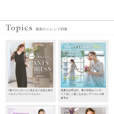
Topics
最新のトレンド特集
1枚でエレガントに決まる♡当店人気オ
真夏のお呼ばれ、暑さ対策はバッチ
ールインワンパンツドレス✨
リ？涼しく着こなせるシアードレス特
集🎐🌿