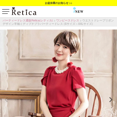
お盆休業のお知らせ >>
NEW
SALE
パーティードレス通販Retica(レティカ)
ワンピースドレス
ウエストドレープリボン
デザイン半袖ミディプチプラパーティードレス (Sサイズ～XXLサイズ)