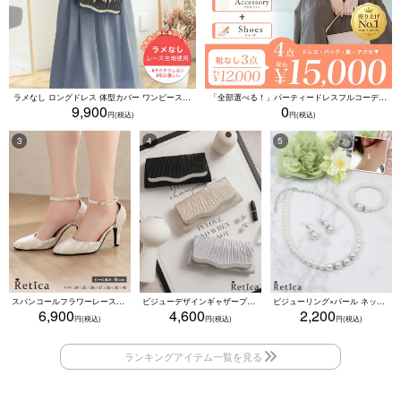
ラメなし ロングドレス 体型カバー ワンピース 敏感肌対応 結婚式 二次会 お呼ばれ 大人 上品 (Sサイズ～5Lサイズ)
「全部選べる！」パーティードレスフルコーデセット (ドレス1点＋バッグ1点＋アクセ1点+靴1足/4点15000円(税込)/靴なしで12000円(税込))
9,900
0
スパンコールフラワーレースアンクルストラップハイヒールセパレートパンプス (ベージュ)
ビジューデザインギャザープリーツ入り2wayバッグ(ベージュ/シルバー/ブラック)
ビジューリング×パール ネックレス・ブレスレット・ピアス 3点セット（ホワイト）
6,900
4,600
2,200