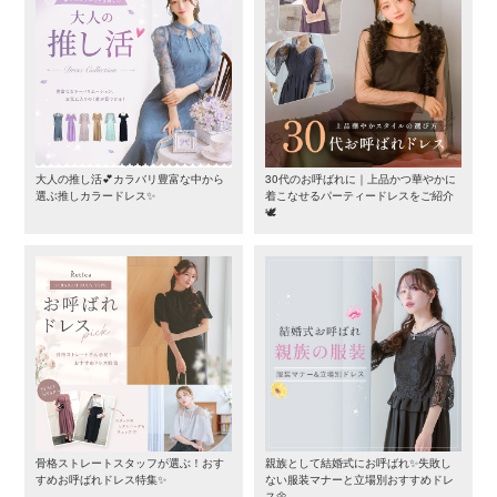
大人の推し活💕カラバリ豊富な中から
30代のお呼ばれに｜上品かつ華やかに
選ぶ推しカラードレス✨
着こなせるパーティードレスをご紹介
🕊️
骨格ストレートスタッフが選ぶ！おす
親族として結婚式にお呼ばれ✨失敗し
すめお呼ばれドレス特集✨
ない服装マナーと立場別おすすめドレ
ス🌼