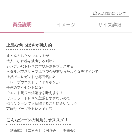
返品特約について
商品説明
イメージ
サイズ詳細
上品な色っぽさが魅力的
すとんとしたシルエットが
大人こなれ感を演出する1着♡
シンプルなドレスに華やかさをプラスする
ペタルパフスリーブは花びらが重なったようなデザインで
上品でエレガントな雰囲気に♪
ドレープウエストサイドリボンが
全体のアクセントになり、
ウエスト周りの細魅せを叶えます！
ワンカラードレスで主張しすぎないので
様々なシーンで大活躍すること間違いなし☆
万能なプチプラドレスです♡
こんなシーンの利用にオススメ！
【結婚式】【二次会】【同窓会】【発表会】