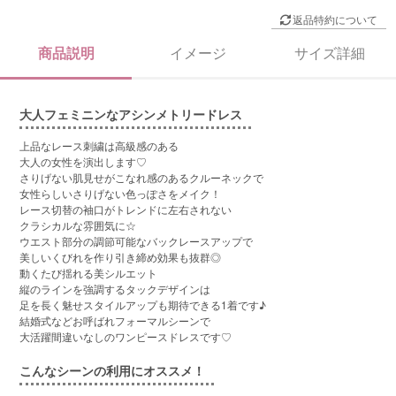
返品特約について
商品説明
イメージ
サイズ詳細
大人フェミニンなアシンメトリードレス
上品なレース刺繍は高級感のある
大人の女性を演出します♡
さりげない肌見せがこなれ感のあるクルーネックで
女性らしいさりげない色っぽさをメイク！
レース切替の袖口がトレンドに左右されない
クラシカルな雰囲気に☆
ウエスト部分の調節可能なバックレースアップで
美しいくびれを作り引き締め効果も抜群◎
動くたび揺れる美シルエット
縦のラインを強調するタックデザインは
足を長く魅せスタイルアップも期待できる1着です♪
結婚式などお呼ばれフォーマルシーンで
大活躍間違いなしのワンピースドレスです♡
こんなシーンの利用にオススメ！