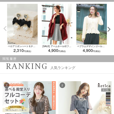
ベロアリボンハートモチーフピアス(ブラック)
[SALE] アームホール付フリンジデザイン大判ストール
ペプラムデザインゴールドボタン長袖ボレロ (Mサイズ)
2,310
4,900
4,900
閲覧履歴
RANKING
人気ランキング