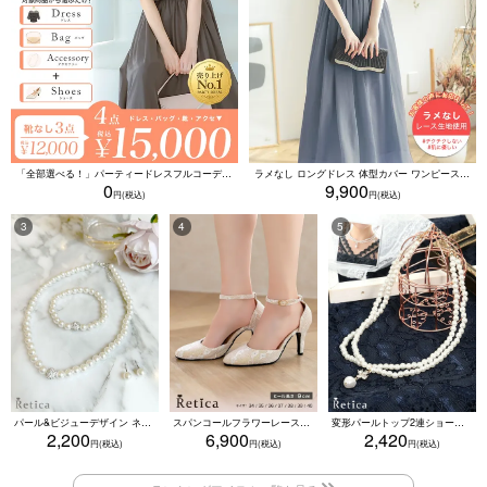
「全部選べる！」パーティードレスフルコーデセット (ドレス1点＋バッグ1点＋アクセ1点+靴1足/4点15000円(税込)/靴なしで12000円(税込))
ラメなし ロングドレス 体型カバー ワンピース 敏感肌対応 結婚式 二次会 お呼ばれ 大人 上品 (Sサイズ～5Lサイズ)
0
9,900
パール&ビジューデザイン ネックレス×ピアス×ブレスレット アクセサリー3set
スパンコールフラワーレースアンクルストラップハイヒールセパレートパンプス (ベージュ)
変形パールトップ2連ショートパールネックレス(ホワイト)
2,200
6,900
2,420