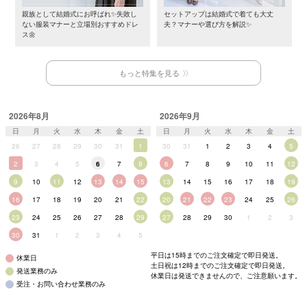
親族として結婚式にお呼ばれ✨失敗し
セットアップは結婚式で着ても大丈
ない服装マナーと立場別おすすめドレ
夫？マナーや選び方を解説✨
ス🌼
もっと特集を見る
2026年8月
2026年9月
日
月
火
水
木
金
土
日
月
火
水
木
金
土
26
27
28
29
30
31
1
30
31
1
2
3
4
5
2
3
4
5
6
7
8
6
7
8
9
10
11
12
9
10
11
12
13
14
15
13
14
15
16
17
18
19
16
17
18
19
20
21
22
20
21
22
23
24
25
26
23
24
25
26
27
28
29
27
28
29
30
1
2
3
30
31
1
2
3
4
5
平日は15時までのご注文確定で即日発送。
休業日
土日祝は12時までのご注文確定で即日発送。
発送業務のみ
休業日は発送できませんので、ご注意願います。
受注・お問い合わせ業務のみ