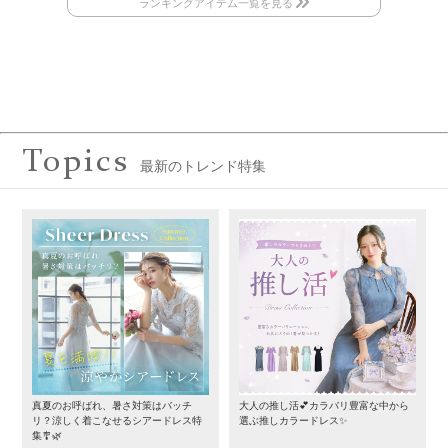
Topics
最新のトレンド特集
真夏のお呼ばれ、暑さ対策はバッチ
大人の推し活💕カラバリ豊富な中から
リ？涼しく着こなせるシアードレス特
選ぶ推しカラードレス✨
集🎐🌿