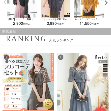
[SALE] ノーカラー長袖シンプルボレロジャケット (Mサイズ)
コサージュ付きV字デザイン大判ショール
レースケープワンカラー七分袖ハイネックタイトミニパーティードレス (Sサイズ～XXLサイズ)
2,900
3,980
11,550
閲覧履歴
RANKING
人気ランキング