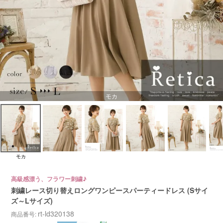
モカ
モカ
高級感漂う、フラワー刺繍♪
刺繍レース切り替えロングワンピースパーティードレス (Sサイ
ズ～Lサイズ)
rt-ld320138
商品番号