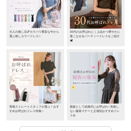
大人の推し活💕カラバリ豊富な中から
30代のお呼ばれに｜上品かつ華やかに
選ぶ推しカラードレス✨
着こなせるパーティードレスをご紹介
🕊️
骨格ストレートスタッフが選ぶ！おす
親族として結婚式にお呼ばれ✨失敗し
すめお呼ばれドレス特集✨
ない服装マナーと立場別おすすめドレ
ス🌼