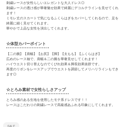
刺繍レースが女性らしいエレガントな大人ドレス◎
刺繍レースの透け感が華奢魅せ効果で綺麗にデコルテラインを見せてくれ
ます！
ミモレ丈のスカートで気になるふくらはぎをカバーしてくれるので、足を
綺麗に細く見せてくれます。
華やかで上品な女性を演出してくれます。
☆体型カバーポイント
【二の腕】【肩幅】【お尻】【脚】【太もも】【ふくらはぎ】
広めのレース袖で、肩幅＆二の腕を華奢見せしてくれます！
ハイウエスト切り替えなのでくびれ効果＆脚長効果抜群です。
再度のリボンをレースアップでウエストを調節してメリハリラインもでき
ます◎
☆とろみ素材で女性らしさアップ
とろみ感のある生地を使用したモテ系ドレスです！！
レースはこだわりの刺繍レースで高級感あふれる印象にしてくれます。
SALE