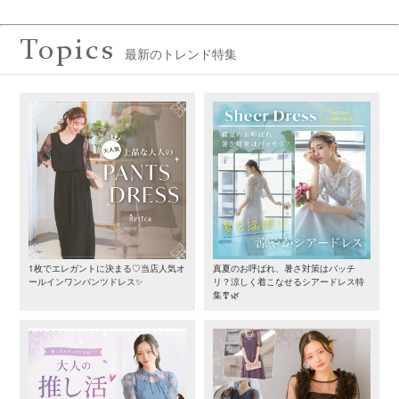
Topics
最新のトレンド特集
1枚でエレガントに決まる♡当店人気オ
真夏のお呼ばれ、暑さ対策はバッチ
ールインワンパンツドレス✨
リ？涼しく着こなせるシアードレス特
集🎐🌿