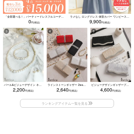
「全部選べる！」パーティードレスフルコーデセット (ドレス1点＋バッグ1点＋アクセ1点+靴1足/4点15000円(税込)/靴なしで12000円(税込))
ラメなし ロングドレス 体型カバー ワンピース 敏感肌対応 結婚式 二次会 お呼ばれ 大人 上品 (Sサイズ～5Lサイズ)
0
9,900
パール&ビジューデザイン ネックレス×ピアス×ブレスレット アクセサリー3set
ラインストーンギャザー 2wayプリーツクラッチバッグ(ベージュ/シルバー/ブラック/ホワイト/レッド)
ビジューデザインギャザープリーツ入り2wayバッグ(ベージュ/シルバー/ブラック)
2,200
2,640
4,600