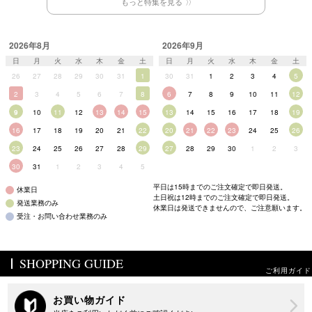
もっと特集を見る
2026年8月
2026年9月
日
月
火
水
木
金
土
日
月
火
水
木
金
土
26
27
28
29
30
31
1
30
31
1
2
3
4
5
2
3
4
5
6
7
8
6
7
8
9
10
11
12
9
10
11
12
13
14
15
13
14
15
16
17
18
19
16
17
18
19
20
21
22
20
21
22
23
24
25
26
23
24
25
26
27
28
29
27
28
29
30
1
2
3
30
31
1
2
3
4
5
平日は15時までのご注文確定で即日発送。
休業日
土日祝は12時までのご注文確定で即日発送。
発送業務のみ
休業日は発送できませんので、ご注意願います。
受注・お問い合わせ業務のみ
SHOPPING GUIDE
ご利用ガイド