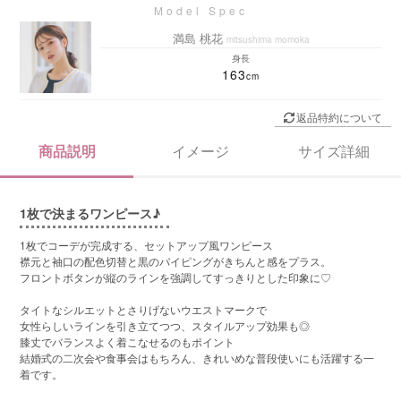
満島 桃花
mitsushima momoka
身長
163
返品特約について
商品説明
イメージ
サイズ詳細
1枚で決まるワンピース♪
1枚でコーデが完成する、セットアップ風ワンピース
襟元と袖口の配色切替と黒のパイピングがきちんと感をプラス。
フロントボタンが縦のラインを強調してすっきりとした印象に♡
タイトなシルエットとさりげないウエストマークで
女性らしいラインを引き立てつつ、スタイルアップ効果も◎
膝丈でバランスよく着こなせるのもポイント
結婚式の二次会や食事会はもちろん、きれいめな普段使いにも活躍する一
着です。