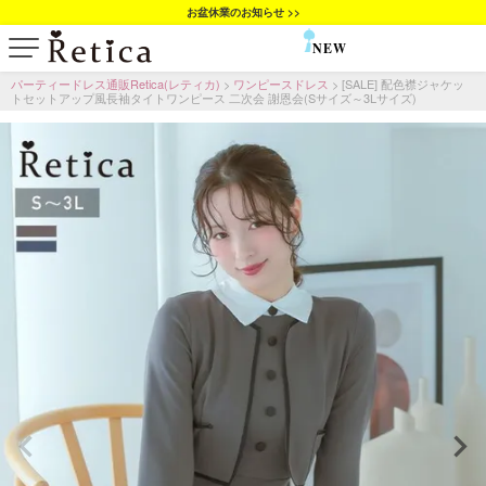
お盆休業のお知らせ >>
NEW
SALE
パーティードレス通販Retica(レティカ)
ワンピースドレス
[SALE] 配色襟ジャケッ
トセットアップ風長袖タイトワンピース 二次会 謝恩会(Sサイズ～3Lサイズ)