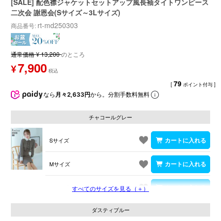
[SALE] 配色襟ジャケットセットアップ風長袖タイトワンピース
二次会 謝恩会(Sサイズ～3Lサイズ)
rt-md250303
商品番号
通常価格
¥
13,200
のところ
7,900
¥
79
[
ポイント付与 ]
なら
月々2,633円
から。分割手数料無料
チャコールグレー
Sサイズ
Mサイズ
Lサイズ
すべてのサイズを見る（＋）
ダスティブルー