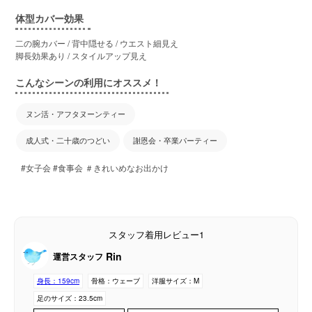
体型カバー効果
二の腕カバー / 背中隠せる / ウエスト細見え
脚長効果あり / スタイルアップ見え
こんなシーンの利用にオススメ！
ヌン活・アフタヌーンティー
成人式・二十歳のつどい
謝恩会・卒業パーティー
#女子会 #食事会 ＃きれいめなお出かけ
スタッフ着用レビュー1
Rin
運営スタッフ
身長：
159cm
骨格：
ウェーブ
洋服サイズ：
M
足のサイズ：
23.5cm