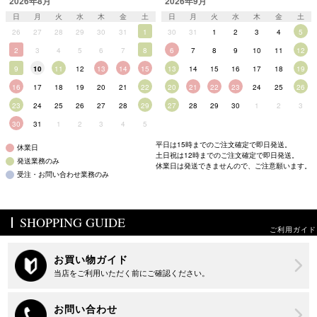
2026年8月
2026年9月
日
月
火
水
木
金
土
日
月
火
水
木
金
土
26
27
28
29
30
31
1
30
31
1
2
3
4
5
2
3
4
5
6
7
8
6
7
8
9
10
11
12
9
10
11
12
13
14
15
13
14
15
16
17
18
19
16
17
18
19
20
21
22
20
21
22
23
24
25
26
23
24
25
26
27
28
29
27
28
29
30
1
2
3
30
31
1
2
3
4
5
平日は15時までのご注文確定で即日発送。
休業日
土日祝は12時までのご注文確定で即日発送。
発送業務のみ
休業日は発送できませんので、ご注意願います。
受注・お問い合わせ業務のみ
SHOPPING GUIDE
ご利用ガイド