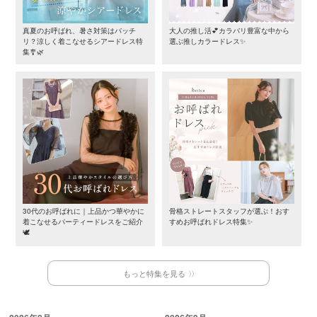
真夏のお呼ばれ、暑さ対策はバッチ
大人の推し活💕カラバリ豊富な中から
リ？涼しく着こなせるシアードレス特
選ぶ推しカラードレス✨
集🎐🌿
30代のお呼ばれに｜上品かつ華やかに
骨格ストレートスタッフが選ぶ！おす
着こなせるパーティードレスをご紹介
すめお呼ばれドレス特集✨
🕊️
もっと特集を見る