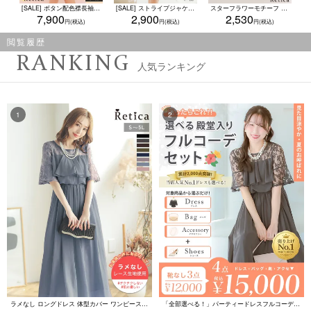
[SALE] ボタン配色襟長袖ジャケット風ワンピース 謝恩会 二次会(Sサイズ～3Lサイズ)
[SALE] ストライプジャケット&Vネックワンピースセットアップセレモニースーツ (S～2Lサイズ)
スターフラワーモチーフ ビジューネックレス(ゴールド/シルバー)
7,900
2,900
2,530
閲覧履歴
RANKING
人気ランキング
ラメなし ロングドレス 体型カバー ワンピース 敏感肌対応 結婚式 二次会 お呼ばれ 大人 上品 (Sサイズ～5Lサイズ)
「全部選べる！」パーティードレスフルコーデセット (ドレス1点＋バッグ1点＋アクセ1点+靴1足/4点15000円(税込)/靴なしで12000円(税込))