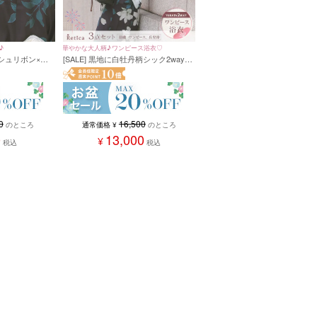
華やかな大人柄♪ワンピース浴衣♡
♪
[SALE] 黒地に白牡丹柄シック2wayワ
メッシュリボン×ポ
ンピース浴衣3点セット（羽織＋キャ
クセサリー4点
ミワンピ＋兵児帯）
/パープル/ワイ
16,500
0
通常価格
¥
のところ
のところ
13,000
0
¥
税込
税込