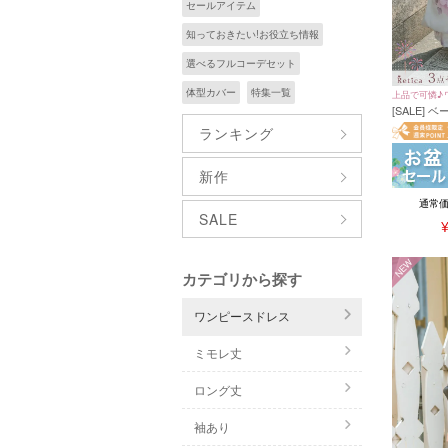
セールアイテム
知っておきたい!お役立ち情報
選べるフルコーデセット
体型カバー
特集一覧
上品で可憐♪
[SALE]
すみピンク
ランキング
浴衣3点セ
＋兵児帯）
新作
通常
SALE
NEW
カテゴリから探す
ワンピースドレス
ミモレ丈
ロング丈
袖あり