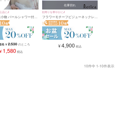
在庫切れ
上品に♪
顔周りを華やかに♪
 浴衣小物 パールシャワー付き
フラワーモチーフビジューネックレス
アンスフラワー髪飾り5点
×ピアス アクセサリー2set (シルバー)
リーン/ワイン)
2,530
4,900
価格
¥
のところ
¥
税込
1,580
¥
税込
10
件中
1
-
10
件表示