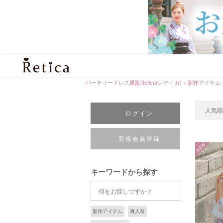
パーティードレス通販Retica(レティカ)
新作アイテム
人気順
ログイン
新規会員登録
NEW
キーワードから探す
新作アイテム
再入荷