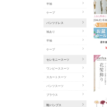
半袖
ケープ
上品な艶感と
[SALE]
パンツドレス
ピース2ピ
レス 結婚式
袖あり
半袖
通常
ケープ
NEW
セレモニースーツ
ワンピーススーツ
スカートスーツ
パンツスーツ
ブラウス
靴/パンプス