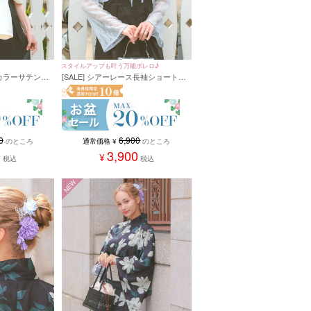
スタイルアップも叶う万能ボレロ♪
ンカラーサテンシ
[SALE] シアーレース長袖ショート丈
フレアスリーブボレロ 結婚式 二次会
(Mサイズ)
0
6,900
のところ
通常価格
¥
のところ
0
3,900
¥
税込
税込
NEW