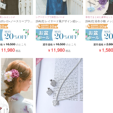
美シルエット♪
シアーケープで体型カバー♪
寒色でまとめた豪華セット
 長袖ボレロ×ノースリーブワン
[SALE] レイヤード風デザイン総レー
[SALE] 浴衣小物 
ースロング丈パーティード
スロング丈パーティードレス (XSサイ
ンポンマム浴衣ヘアア
(Sサイズ～3Lサイズ)
ズ～4Lサイズ)
セット (ミントブルー
ン)
16,500
16,500
2,86
価格
¥
のところ
通常価格
¥
のところ
通常価格
¥
11,980
11,980
1,58
¥
¥
¥
税込
税込
NEW