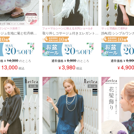
ワンピース浴衣♡
フォーマルシーンに映える大判ショール♪
サッと羽織れて便利♪
 ベージュ生地に菊と牡丹柄く
取り外しコサージュ付きエレガントシ
[SALE] シンプルワ
ガーリー2wayワンピース
ョール
ョール(フリーサイズ)
ット（羽織＋キャミワンピ
14,300
6,900
6,90
価格
¥
のところ
通常価格
¥
のところ
通常価格
¥
13,000
3,980
4,90
¥
¥
¥
税込
税込
NEW
NEW