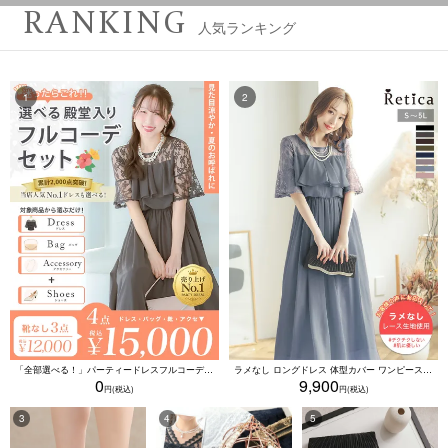
RANKING
人気ランキング
「全部選べる！」パーティードレスフルコーデセット (ドレス1点＋バッグ1点＋アクセ1点+靴1足/4点15000円(税込)/靴なしで12000円(税込))
ラメなし ロングドレス 体型カバー ワンピース 敏感肌対応 結婚式 二次会 お呼ばれ 大人 上品 (Sサイズ～5Lサイズ)
0
9,900