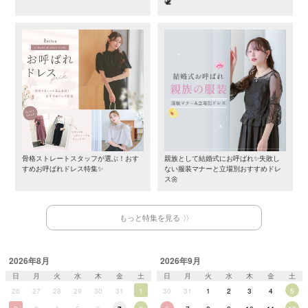
🕊️
骨格ストレートスタッフが選ぶ！おす
親族として結婚式にお呼ばれ✨失敗し
すめお呼ばれドレス特集✨
ない服装マナーと立場別おすすめドレ
ス🌼
もっと特集を見る
2026年8月
2026年9月
日
月
火
水
木
金
土
日
月
火
水
木
金
土
26
27
28
29
30
31
1
30
31
1
2
3
4
5