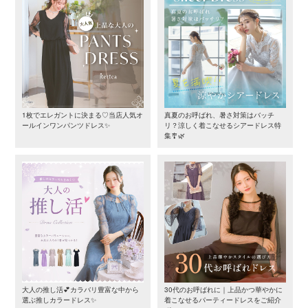
1枚でエレガントに決まる♡当店人気オ
真夏のお呼ばれ、暑さ対策はバッチ
ールインワンパンツドレス✨
リ？涼しく着こなせるシアードレス特
集🎐🌿
大人の推し活💕カラバリ豊富な中から
30代のお呼ばれに｜上品かつ華やかに
選ぶ推しカラードレス✨
着こなせるパーティードレスをご紹介