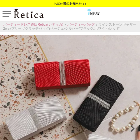
お盆休業のお知らせ >>
NEW
SALE
パーティードレス通販Retica(レティカ)
パーティーバッグ
ラインストーンギャザー
2wayプリーツクラッチバッグ(ベージュ/シルバー/ブラック/ホワイト/レッド)