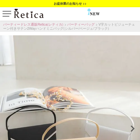
お盆休業のお知らせ >>
NEW
SALE
パーティードレス通販Retica(レティカ)
パーティーバッグ
V字カットビジューチェ
ーン付きサテン2Wayハンドミニバッグ(シルバー/ベージュ/ブラック)