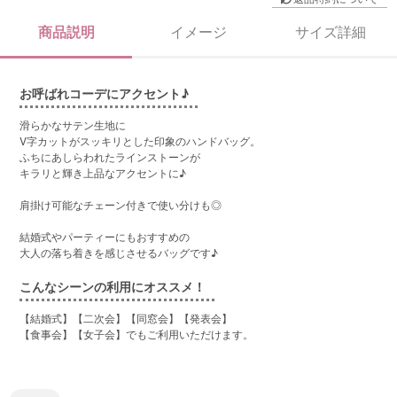
商品説明
イメージ
サイズ詳細
お呼ばれコーデにアクセント♪
滑らかなサテン生地に
V字カットがスッキリとした印象のハンドバッグ。
ふちにあしらわれたラインストーンが
キラリと輝き上品なアクセントに♪
肩掛け可能なチェーン付きで使い分けも◎
結婚式やパーティーにもおすすめの
大人の落ち着きを感じさせるバッグです♪
こんなシーンの利用にオススメ！
【結婚式】【二次会】【同窓会】【発表会】
【食事会】【女子会】でもご利用いただけます。