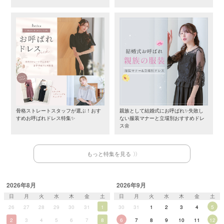
骨格ストレートスタッフが選ぶ！おす
親族として結婚式にお呼ばれ✨失敗し
すめお呼ばれドレス特集✨
ない服装マナーと立場別おすすめドレ
ス🌼
もっと特集を見る
2026年8月
2026年9月
日
月
火
水
木
金
土
日
月
火
水
木
金
土
26
27
28
29
30
31
1
30
31
1
2
3
4
5
2
3
4
5
6
7
8
6
7
8
9
10
11
12