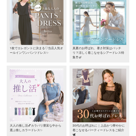
1枚でエレガントに決まる♡当店人気オ
真夏のお呼ばれ、暑さ対策はバッチ
ールインワンパンツドレス✨
リ？涼しく着こなせるシアードレス特
集🎐🌿
大人の推し活💕カラバリ豊富な中から
30代のお呼ばれに｜上品かつ華やかに
選ぶ推しカラードレス✨
着こなせるパーティードレスをご紹介
🕊️