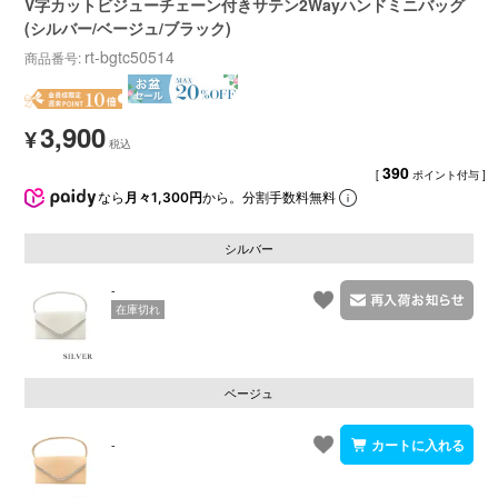
V字カットビジューチェーン付きサテン2Wayハンドミニバッグ
(シルバー/ベージュ/ブラック)
rt-bgtc50514
商品番号
3,900
¥
390
[
ポイント付与 ]
なら
月々1,300円
から。分割手数料無料
シルバー
-
在庫切れ
ベージュ
-