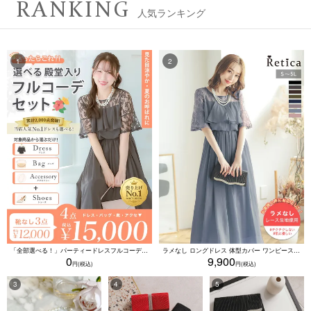
RANKING
人気ランキング
「全部選べる！」パーティードレスフルコーデセット (ドレス1点＋バッグ1点＋アクセ1点+靴1足/4点15000円(税込)/靴なしで12000円(税込))
ラメなし ロングドレス 体型カバー ワンピース 敏感肌対応 結婚式 二次会 お呼ばれ 大人 上品 (Sサイズ～5Lサイズ)
0
9,900