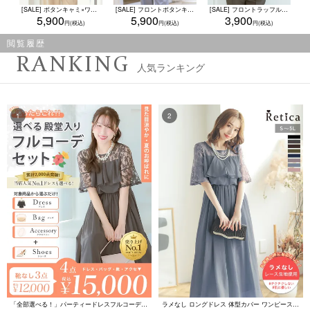
[SALE] ボタンキャミ×ワイドパンツセットアップ(Sサイズ~Lサイズ)(ベージュ/ブラック/グレー)
[SALE] フロントボタンキャミソールビスチェ×ワイドパンツセットアップ(Sサイズ~Lサイズ)(ベージュ/ブラック/グレー)
[SALE] フロントラッフルフリルブラウス セレモニー 卒業式 卒園式 入学式 入園式 (M/L/XLサイズ)(ブラック/クリーム/ホワイト)
5,900
5,900
3,900
閲覧履歴
RANKING
人気ランキング
「全部選べる！」パーティードレスフルコーデセット (ドレス1点＋バッグ1点＋アクセ1点+靴1足/4点15000円(税込)/靴なしで12000円(税込))
ラメなし ロングドレス 体型カバー ワンピース 敏感肌対応 結婚式 二次会 お呼ばれ 大人 上品 (Sサイズ～5Lサイズ)