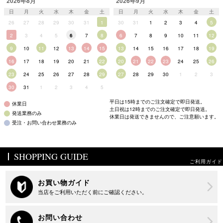
2026年8月
2026年9月
日
月
火
水
木
金
土
日
月
火
水
木
金
土
26
27
28
29
30
31
1
30
31
1
2
3
4
5
2
3
4
5
6
7
8
6
7
8
9
10
11
12
9
10
11
12
13
14
15
13
14
15
16
17
18
19
16
17
18
19
20
21
22
20
21
22
23
24
25
26
23
24
25
26
27
28
29
27
28
29
30
1
2
3
30
31
1
2
3
4
5
平日は15時までのご注文確定で即日発送。
休業日
土日祝は12時までのご注文確定で即日発送。
発送業務のみ
休業日は発送できませんので、ご注意願います。
受注・お問い合わせ業務のみ
SHOPPING GUIDE
ご利用ガイド