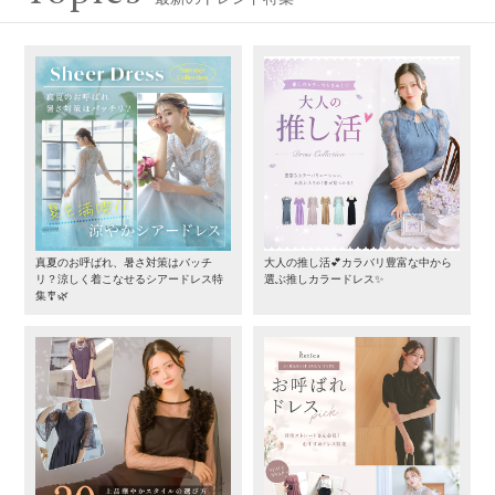
真夏のお呼ばれ、暑さ対策はバッチ
大人の推し活💕カラバリ豊富な中から
リ？涼しく着こなせるシアードレス特
選ぶ推しカラードレス✨
集🎐🌿