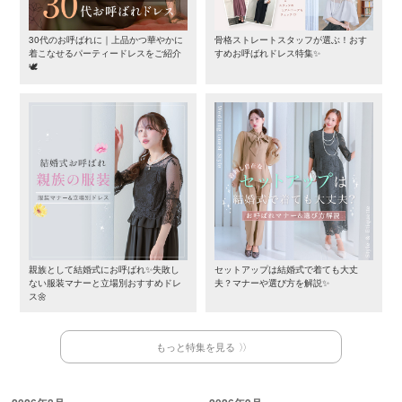
30代のお呼ばれに｜上品かつ華やかに
骨格ストレートスタッフが選ぶ！おす
着こなせるパーティードレスをご紹介
すめお呼ばれドレス特集✨
🕊️
親族として結婚式にお呼ばれ✨失敗し
セットアップは結婚式で着ても大丈
ない服装マナーと立場別おすすめドレ
夫？マナーや選び方を解説✨
ス🌼
もっと特集を見る