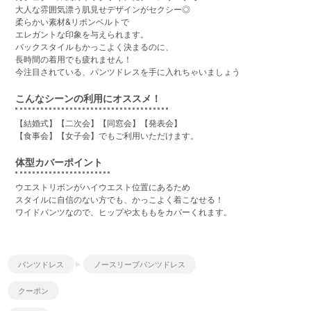
大人な雰囲気漂う肌見せデザインがセクシー◎
柔らかい素材&リボンベルトで
エレガントな印象を与えられます。
バックスタイルもかっこよく決まるのに、
長時間の着用でも疲れません！
今注目されている、パンツドレスを手に入れちゃいましょう
こんなシーンの利用にオススメ！
【結婚式】【二次会】【同窓会】【発表会】
【食事会】【女子会】でもご利用いただけます。
体型カバーポイント
ウエストリボンがハイウエスト位置にあるため
スタイルに自信のない方でも、かっこよく着こなせる！
ワイドパンツなので、ヒップや太ももをカバーくれます。
パンツドレス
ノースリーブパンツドレス
クーポン