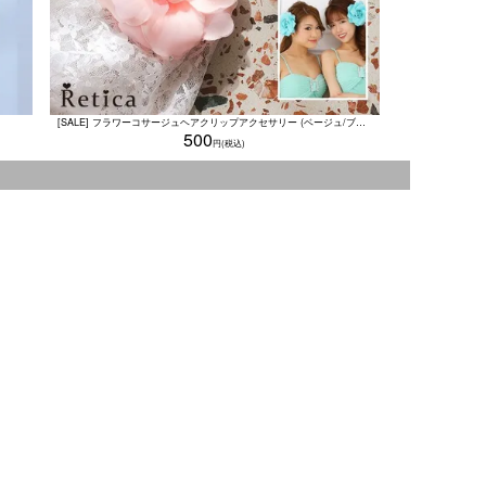
[SALE] フラワーコサージュヘアクリップアクセサリー (ベージュ/ブルー/ピンク) [Retica/レティカ]
500