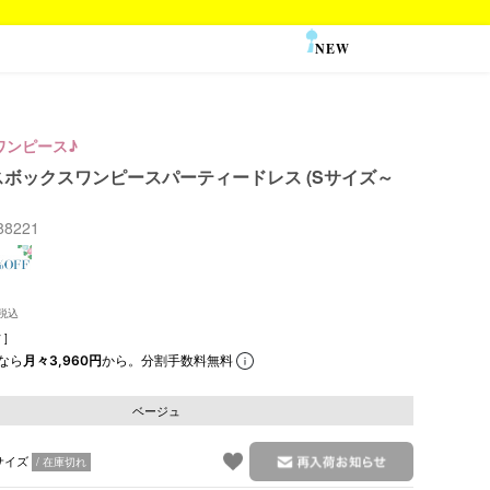
NEW
SALE
ワンピース♪
ボックスワンピースパーティードレス (Sサイズ～
88221
]
なら
月々3,960円
から。分割手数料無料
ベージュ
サイズ
在庫切れ