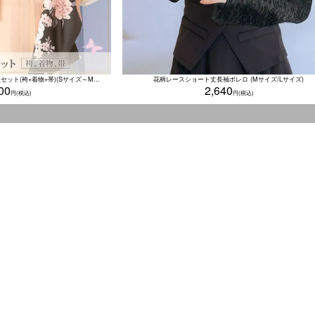
黒地くすみ牡丹柄アイボリー袴3点セット(袴+着物+帯)(Sサイズ～Mサイズ)
花柄レースショート丈長袖ボレロ (Mサイズ/Lサイズ)
00
2,640