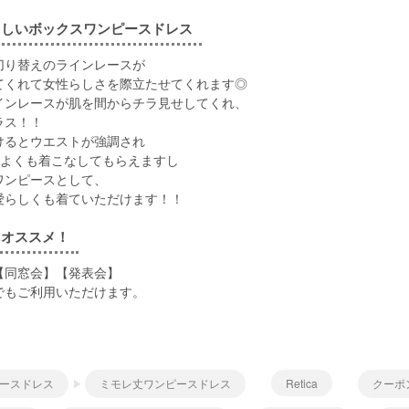
らしいボックスワンピースドレス
切り替えのラインレースが
てくれて女性らしさを際立たせてくれます◎
インレースが肌を間からチラ見せしてくれ、
ラス！！
けるとウエストが強調され
こよくも着こなしてもらえますし
ワンピースとして、
愛らしくも着ていただけます！！
にオススメ！
【同窓会】【発表会】
でもご利用いただけます。
ースドレス
ミモレ丈ワンピースドレス
Retica
クーポ