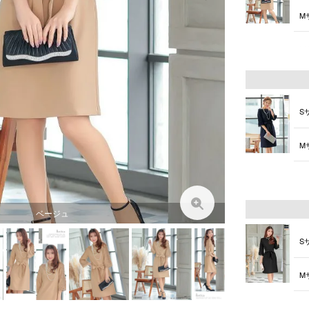
M
L
S
M
L
ベージュ
S
M
L