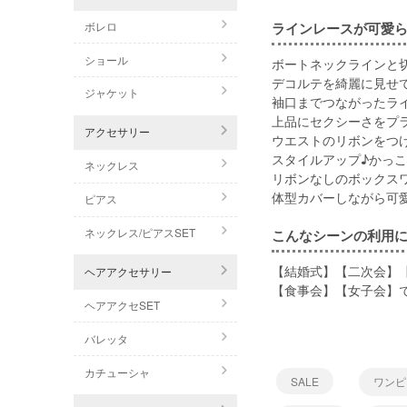
ラインレースが可愛
ボレロ
ショール
ボートネックラインと
デコルテを綺麗に見せ
ジャケット
袖口までつながったラ
上品にセクシーさをプ
アクセサリー
ウエストのリボンをつ
スタイルアップ♪かっ
ネックレス
リボンなしのボックス
体型カバーしながら可
ピアス
ネックレス/ピアスSET
こんなシーンの利用
【結婚式】【二次会】
ヘアアクセサリー
【食事会】【女子会】
ヘアアクセSET
バレッタ
カチューシャ
SALE
ワンピ