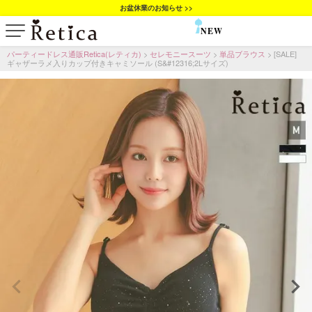
お盆休業のお知らせ >>
NEW
SALE
パーティードレス通販Retica(レティカ)
セレモニースーツ
単品ブラウス
[SALE]
ギャザーラメ入りカップ付きキャミソール (S&#12316;2Lサイズ)