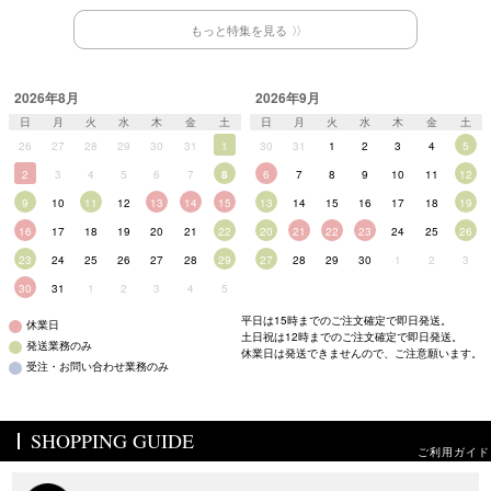
もっと特集を見る
2026年8月
2026年9月
日
月
火
水
木
金
土
日
月
火
水
木
金
土
26
27
28
29
30
31
1
30
31
1
2
3
4
5
2
3
4
5
6
7
8
6
7
8
9
10
11
12
9
10
11
12
13
14
15
13
14
15
16
17
18
19
16
17
18
19
20
21
22
20
21
22
23
24
25
26
23
24
25
26
27
28
29
27
28
29
30
1
2
3
30
31
1
2
3
4
5
平日は15時までのご注文確定で即日発送。
休業日
土日祝は12時までのご注文確定で即日発送。
発送業務のみ
休業日は発送できませんので、ご注意願います。
受注・お問い合わせ業務のみ
SHOPPING GUIDE
ご利用ガイド