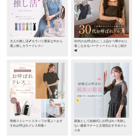
大人の推し活💕カラバリ豊富な中から
30代のお呼ばれに｜上品かつ華やかに
選ぶ推しカラードレス✨
着こなせるパーティードレスをご紹介
🕊️
骨格ストレートスタッフが選ぶ！おす
親族として結婚式にお呼ばれ✨失敗し
すめお呼ばれドレス特集✨
ない服装マナーと立場別おすすめドレ
ス🌼