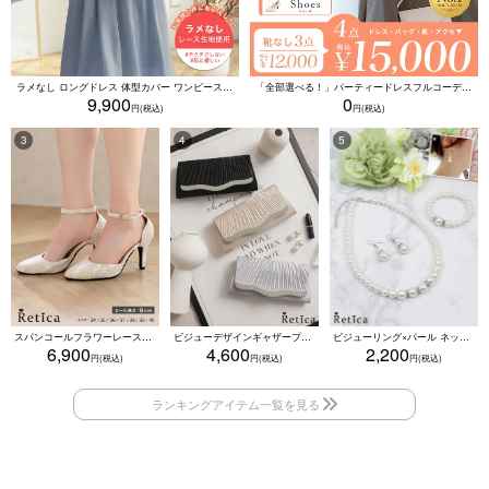
ラメなし ロングドレス 体型カバー ワンピース 敏感肌対応 結婚式 二次会 お呼ばれ 大人 上品 (Sサイズ～5Lサイズ)
「全部選べる！」パーティードレスフルコーデセット (ドレス1点＋バッグ1点＋アクセ1点+靴1足/4点15000円(税込)/靴なしで12000円(税込))
9,900
0
スパンコールフラワーレースアンクルストラップハイヒールセパレートパンプス (ベージュ)
ビジューデザインギャザープリーツ入り2wayバッグ(ベージュ/シルバー/ブラック)
ビジューリング×パール ネックレス・ブレスレット・ピアス 3点セット（ホワイト）
6,900
4,600
2,200