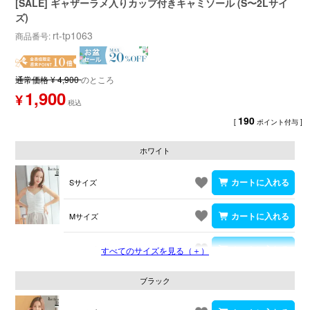
[SALE] ギャザーラメ入りカップ付きキャミソール (S〜2Lサイ
ズ)
rt-tp1063
商品番号
通常価格
¥
4,900
のところ
1,900
¥
190
[
ポイント付与 ]
ホワイト
Sサイズ
Mサイズ
Lサイズ
すべてのサイズを見る（＋）
ブラック