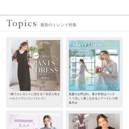
Topics
最新のトレンド特集
1枚でエレガントに決まる♡当店人気オ
真夏のお呼ばれ、暑さ対策はバッチ
ールインワンパンツドレス✨
リ？涼しく着こなせるシアードレス特
集🎐🌿