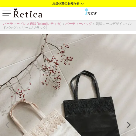
お盆休業のお知らせ >>
NEW
SALE
パーティードレス通販Retica(レティカ)
パーティーバッグ
刺繍レースデザインハン
ドバッグ (クリーム/ブラック)