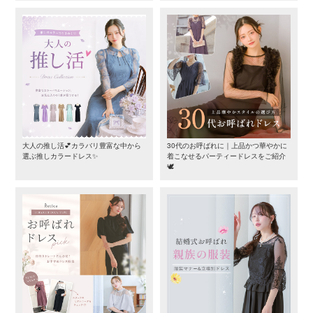
大人の推し活💕カラバリ豊富な中から
30代のお呼ばれに｜上品かつ華やかに
選ぶ推しカラードレス✨
着こなせるパーティードレスをご紹介
🕊️