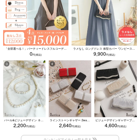
「全部選べる！」パーティードレスフルコーデセット (ドレス1点＋バッグ1点＋アクセ1点+靴1足/4点15000円(税込)/靴なしで12000円(税込))
ラメなし ロングドレス 体型カバー ワンピース 敏感肌対応 結婚式 二次会 お呼ばれ 大人 上品 (Sサイズ～5Lサイズ)
0
9,900
パール&ビジューデザイン ネックレス×ピアス×ブレスレット アクセサリー3set
ラインストーンギャザー 2wayプリーツクラッチバッグ(ベージュ/シルバー/ブラック/ホワイト/レッド)
ビジューデザインギャザープリーツ入り2wayバッグ(ベージュ/シルバー/ブラック)
2,200
2,640
4,600