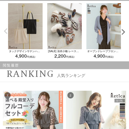
タックデザインサテンハンドバッグ(クリーム/ブラック)
[SALE] 浴衣小物 レース＆ベロア 選べるニュアンスカラー焼き下駄単品
オープンドレープフロントシアーロングカーディガン結婚式 二次会(Mサイズ)
4,900
2,200
4,900
閲覧履歴
RANKING
人気ランキング