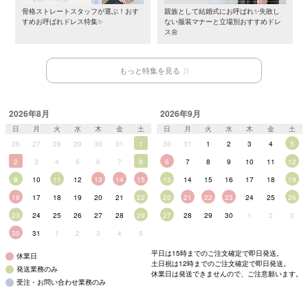
骨格ストレートスタッフが選ぶ！おす
親族として結婚式にお呼ばれ✨失敗し
すめお呼ばれドレス特集✨
ない服装マナーと立場別おすすめドレ
ス🌼
もっと特集を見る
2026年8月
2026年9月
日
月
火
水
木
金
土
日
月
火
水
木
金
土
26
27
28
29
30
31
1
30
31
1
2
3
4
5
2
3
4
5
6
7
8
6
7
8
9
10
11
12
9
10
11
12
13
14
15
13
14
15
16
17
18
19
16
17
18
19
20
21
22
20
21
22
23
24
25
26
23
24
25
26
27
28
29
27
28
29
30
1
2
3
30
31
1
2
3
4
5
平日は15時までのご注文確定で即日発送。
休業日
土日祝は12時までのご注文確定で即日発送。
発送業務のみ
休業日は発送できませんので、ご注意願います。
受注・お問い合わせ業務のみ