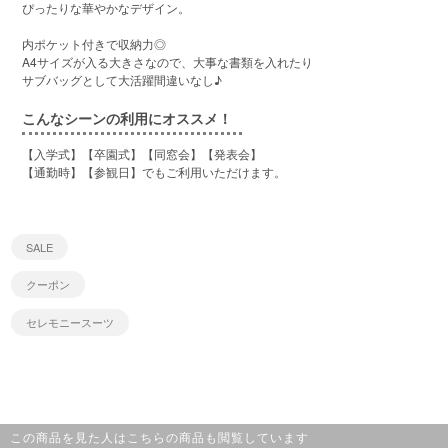
ぴったりな華やかなデザイン。
内ポケット付きで収納力◎
A4サイズが入る大きさなので、大事な書類を入れたり
サブバッグとして大活躍間違いなし♪
こんなシーンの利用にオススメ！
【入学式】【卒園式】【同窓会】【発表会】
【通勤時】【参観日】でもご利用いただけます。
SALE
クーポン
セレモニースーツ
この商品を見た人はこちらの商品も閲覧しています