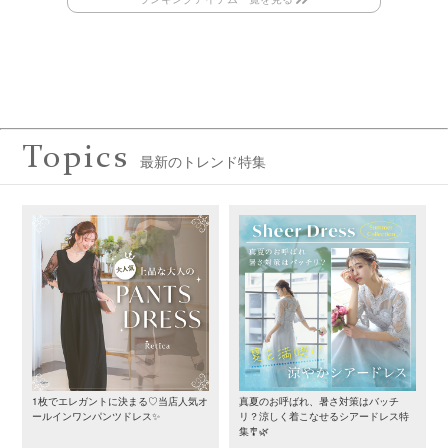
Topics
最新のトレンド特集
1枚でエレガントに決まる♡当店人気オ
真夏のお呼ばれ、暑さ対策はバッチ
ールインワンパンツドレス✨
リ？涼しく着こなせるシアードレス特
集🎐🌿