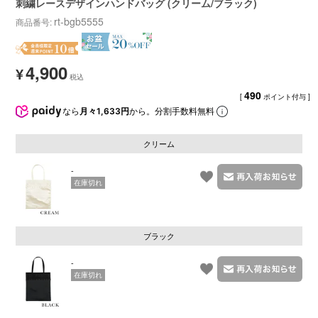
刺繍レースデザインハンドバッグ (クリーム/ブラック)
rt-bgb5555
商品番号
4,900
¥
490
[
ポイント付与 ]
なら
月々1,633円
から。分割手数料無料
クリーム
-
在庫切れ
ブラック
-
在庫切れ