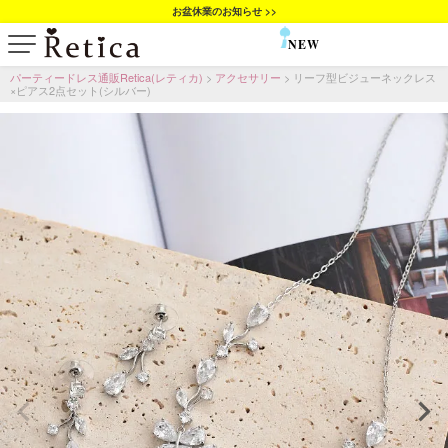
お盆休業のお知らせ >>
NEW
SALE
パーティードレス通販Retica(レティカ)
アクセサリー
リーフ型ビジューネックレス
×ピアス2点セット(シルバー)