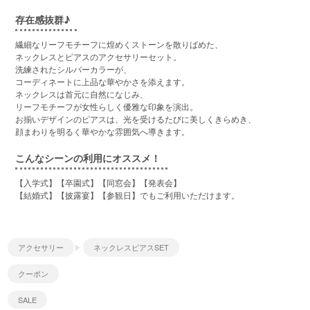
存在感抜群♪
繊細なリーフモチーフに煌めくストーンを散りばめた、
ネックレスとピアスのアクセサリーセット。
洗練されたシルバーカラーが、
コーディネートに上品な華やかさを添えます。
ネックレスは首元に自然になじみ、
リーフモチーフが女性らしく優雅な印象を演出。
お揃いデザインのピアスは、光を受けるたびに美しくきらめき、
顔まわりを明るく華やかな雰囲気へ導きます。
こんなシーンの利用にオススメ！
【入学式】【卒園式】【同窓会】【発表会】
【結婚式】【披露宴】【参観日】でもご利用いただけます。
アクセサリー
ネックレスピアスSET
クーポン
SALE