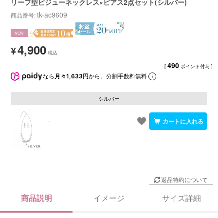
リーフ型ビジューネックレス×ピアス2点セット(シルバー)
tk-ac9609
商品番号
NEW
4,900
¥
490
[
ポイント付与 ]
なら
月々1,633円
から。分割手数料無料
シルバー
-
返品特約について
商品説明
イメージ
サイズ詳細