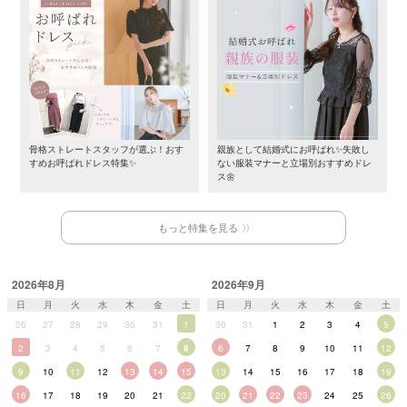
骨格ストレートスタッフが選ぶ！おす
親族として結婚式にお呼ばれ✨失敗し
すめお呼ばれドレス特集✨
ない服装マナーと立場別おすすめドレ
ス🌼
もっと特集を見る
2026年8月
2026年9月
日
月
火
水
木
金
土
日
月
火
水
木
金
土
26
27
28
29
30
31
1
30
31
1
2
3
4
5
2
3
4
5
6
7
8
6
7
8
9
10
11
12
9
10
11
12
13
14
15
13
14
15
16
17
18
19
16
17
18
19
20
21
22
20
21
22
23
24
25
26