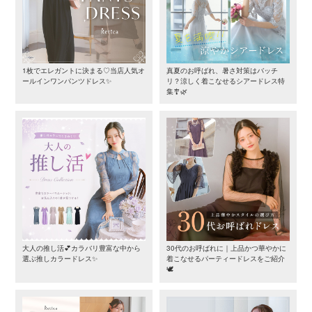
1枚でエレガントに決まる♡当店人気オ
真夏のお呼ばれ、暑さ対策はバッチ
ールインワンパンツドレス✨
リ？涼しく着こなせるシアードレス特
集🎐🌿
大人の推し活💕カラバリ豊富な中から
30代のお呼ばれに｜上品かつ華やかに
選ぶ推しカラードレス✨
着こなせるパーティードレスをご紹介
🕊️