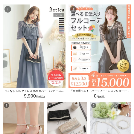
ラメなし ロングドレス 体型カバー ワンピース 敏感肌対応 結婚式 二次会 お呼ばれ 大人 上品 (Sサイズ～5Lサイズ)
「全部選べる！」パーティードレスフルコーデセット (ドレス1点＋バッグ1点＋アクセ1点+靴1足/4点15000円(税込)/靴なしで12000円(税込))
9,900
0