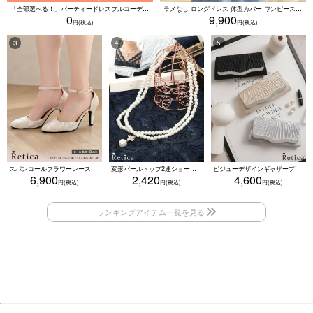
「全部選べる！」パーティードレスフルコーデセット (ドレス1点＋バッグ1点＋アクセ1点+靴1足/4点15000円(税込)/靴なしで12000円(税込))
ラメなし ロングドレス 体型カバー ワンピース 敏感肌対応 結婚式 二次会 お呼ばれ 大人 上品 (Sサイズ～5Lサイズ)
0
9,900
スパンコールフラワーレースアンクルストラップハイヒールセパレートパンプス (ベージュ)
変形パールトップ2連ショートパールネックレス(ホワイト)
ビジューデザインギャザープリーツ入り2wayバッグ(ベージュ/シルバー/ブラック)
6,900
2,420
4,600