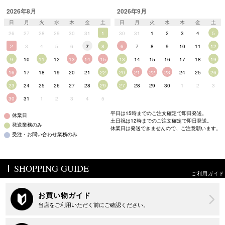
2026年8月
2026年9月
日
月
火
水
木
金
土
日
月
火
水
木
金
土
26
27
28
29
30
31
1
30
31
1
2
3
4
5
2
3
4
5
6
7
8
6
7
8
9
10
11
12
9
10
11
12
13
14
15
13
14
15
16
17
18
19
16
17
18
19
20
21
22
20
21
22
23
24
25
26
23
24
25
26
27
28
29
27
28
29
30
1
2
3
30
31
1
2
3
4
5
平日は15時までのご注文確定で即日発送。
休業日
土日祝は12時までのご注文確定で即日発送。
発送業務のみ
休業日は発送できませんので、ご注意願います。
受注・お問い合わせ業務のみ
SHOPPING GUIDE
ご利用ガイド