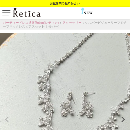
お盆休業のお知らせ >>
NEW
SALE
パーティードレス通販Retica(レティカ)
アクセサリー
シルバービジューリーフモチ
ーフネックレスピアスセット(シルバー)