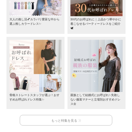
大人の推し活💕カラバリ豊富な中から
30代のお呼ばれに｜上品かつ華やかに
選ぶ推しカラードレス✨
着こなせるパーティードレスをご紹介
🕊️
骨格ストレートスタッフが選ぶ！おす
親族として結婚式にお呼ばれ✨失敗し
すめお呼ばれドレス特集✨
ない服装マナーと立場別おすすめドレ
ス🌼
もっと特集を見る