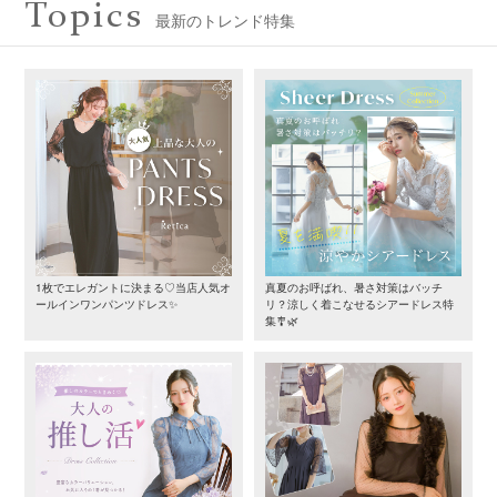
Topics
最新のトレンド特集
1枚でエレガントに決まる♡当店人気オ
真夏のお呼ばれ、暑さ対策はバッチ
ールインワンパンツドレス✨
リ？涼しく着こなせるシアードレス特
集🎐🌿