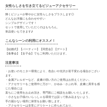
女性らしさを引き立てるビジューアクセサリー
輝くビジューが華やかに女性らしさをプラスします◎
どんなお洋服にも合わせやすい
シンプルデザインです！
セットで使用していただくのはもちろん、
単品使いもできます♪
こんなシーンの利用にオススメ！
【結婚式】【パーティー】【同窓会】【デート】
【食事会】【女子会】でもご利用いただけます。
注意事項
・お使いのモニター環境により、色合いや光沢が若干変わる場合がござい
ます。
・金属アレルギーなど、皮膚の弱い方のご使用はお控えください。
・アクセサリーをご使用中に万が一、かゆみ・かぶれ等、皮膚に異常を感
じた場合には
直ちにご使用をお止め頂き、専門医にご相談をお願いいたします。
・小さなお子様のいらっしゃる環境では誤って飲み込まないよう、
手の届かない場所に保管をお願い致します。
・アクセサリーは非常にデリケートに作られており、