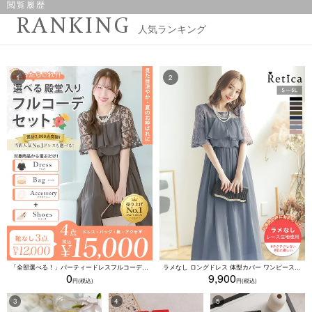
閲覧履歴
RANKING
人気ランキング
「全部選べる！」パーティードレスフルコーデセット (ドレス1点＋バッグ1点＋アクセ1点+靴1足/4点15000円(税込)/靴なしで12000円(税込))
ラメなし ロングドレス 体型カバー ワンピース 敏感肌対応 結婚式 二次会 お呼ばれ 大人 上品 (Sサイズ～5Lサイズ)
0
9,900