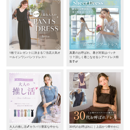
1枚でエレガントに決まる♡当店人気オ
真夏のお呼ばれ、暑さ対策はバッチ
ールインワンパンツドレス✨
リ？涼しく着こなせるシアードレス特
集🎐🌿
大人の推し活💕カラバリ豊富な中から
30代のお呼ばれに｜上品かつ華やかに