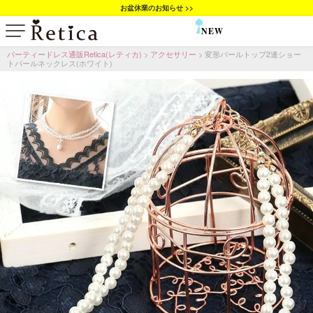
お盆休業のお知らせ >>
NEW
SALE
パーティードレス通販Retica(レティカ)
アクセサリー
変形パールトップ2連ショー
トパールネックレス(ホワイト)