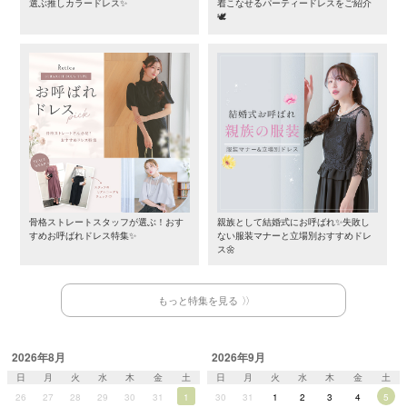
選ぶ推しカラードレス✨
着こなせるパーティードレスをご紹介
🕊️
骨格ストレートスタッフが選ぶ！おす
親族として結婚式にお呼ばれ✨失敗し
すめお呼ばれドレス特集✨
ない服装マナーと立場別おすすめドレ
ス🌼
もっと特集を見る
2026年8月
2026年9月
日
月
火
水
木
金
土
日
月
火
水
木
金
土
26
27
28
29
30
31
1
30
31
1
2
3
4
5