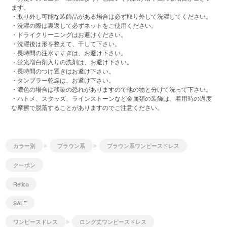
ます。
・取り外し可能な装飾品がある場合は必ず取り外して洗濯してください。
・洗濯の際は裏返して必ずネットをご使用ください。
・ドライクリーニングはお避けください。
・洗濯後は形を整えて、干して下さい。
・長時間の注水すすぎは、お避け下さい。
・蛍光増白剤入りの洗剤は、お避け下さい。
・長時間のつけ置きはお避け下さい。
・タンブラー乾燥は、お避け下さい。
・濃色の場合は移染の恐れがありますので他の物と分けて洗って下さい。
・ハトメ、スタッズ、ラインストーンなど金属類の装飾は、着用時の過度
な摩擦で脱落することがありますのでご注意ください。
カラー別
ブラウン系
ブラウン系ワンピースドレス
クーポン
Retica
SALE
ワンピースドレス
ロング丈ワンピースドレス