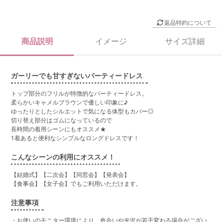
返品特約について
商品説明
イメージ
サイズ詳細
ガーリーでも甘すぎないパーティードレス
トップ部分のフリルが特徴的なパーティードレス。
柔らかいキャメルブラウンで優しい印象に♪
ゆったりとしたシルエットで気になる体型もカバー◎
切り替え部分はゴムになっているので
長時間の着用シーンにもオススメ★
1着あると便利なシンプルなロングドレスです！
こんなシーンの利用にオススメ！
【結婚式】【二次会】【同窓会】【発表会】
【食事会】【女子会】でもご利用いただけます。
注意事項
・お使いのモニター環境により、色合いや光沢が若干変わる場合がござい