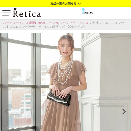
お盆休業のお知らせ >>
NEW
SALE
パーティードレス通販Retica(レティカ)
ワンピースドレス
半袖フリルシフォンウエ
ストゴムロングパーティードレス (Sサイズ～XXLサイズ)