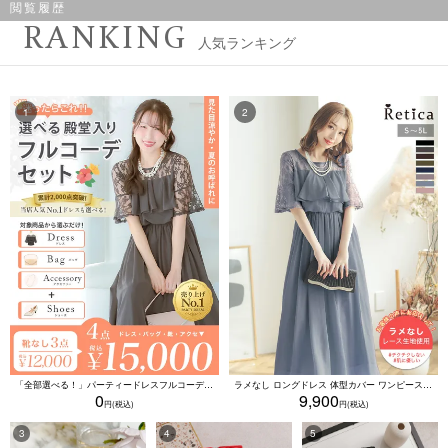
閲覧履歴
RANKING
人気ランキング
「全部選べる！」パーティードレスフルコーデセット (ドレス1点＋バッグ1点＋アクセ1点+靴1足/4点15000円(税込)/靴なしで12000円(税込))
ラメなし ロングドレス 体型カバー ワンピース 敏感肌対応 結婚式 二次会 お呼ばれ 大人 上品 (Sサイズ～5Lサイズ)
0
9,900