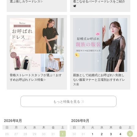
選ぶ推しカラードレス✨
着こなせるパーティードレスをご紹介
🕊️
骨格ストレートスタッフが選ぶ！おす
親族として結婚式にお呼ばれ✨失敗し
すめお呼ばれドレス特集✨
ない服装マナーと立場別おすすめドレ
ス🌼
もっと特集を見る
2026年8月
2026年9月
日
月
火
水
木
金
土
日
月
火
水
木
金
土
26
27
28
29
30
31
1
30
31
1
2
3
4
5