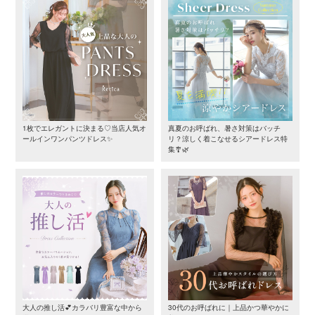
1枚でエレガントに決まる♡当店人気オ
真夏のお呼ばれ、暑さ対策はバッチ
ールインワンパンツドレス✨
リ？涼しく着こなせるシアードレス特
集🎐🌿
大人の推し活💕カラバリ豊富な中から
30代のお呼ばれに｜上品かつ華やかに