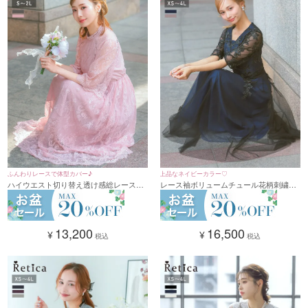
上品なネイビーカラー♡
ふんわりレースで体型カバー♪
レース袖ボリュームチュール花柄刺繍ロ
ハイウエスト切り替え透け感総レースハ
ングパーティードレス 結婚式 二次会 発
イネックロング丈フレアパーティードレ
表会(XSサイズ～4Lサイズ)
ス 結婚式 二次会（Sサイズ〜2Lサイズ）
16,500
13,200
¥
¥
税込
税込