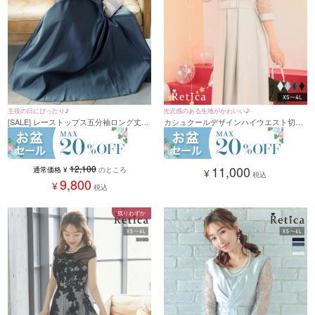
主役の日にぴったり♪
光沢感のある生地がかわいい♪
[SALE] レーストップス五分袖ロング丈ワ
カシュクールデザインハイウエスト切り
ンピースパーティードレス (XSサイズ～
替え花柄レース半袖パーティードレス
4Lサイズ)
(XSサイズ～4Lサイズ)
12,100
11,000
通常価格
¥
のところ
¥
税込
9,800
¥
税込
残りわずか