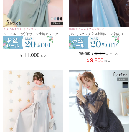
スタイルUPが叶うドレス♡
360度どこから見ても可愛い♪
シースルー七分袖サテン生地カシュクー
[SALE] Vネック立体刺繍レース袖ありロ
ルデザインパーティードレス 結婚式 (XS
ング丈パーティードレス (XSサイズ～4L
サイズ～4Lサイズ)
サイズ)
11,000
12,100
通常価格
¥
のところ
¥
税込
9,800
¥
税込