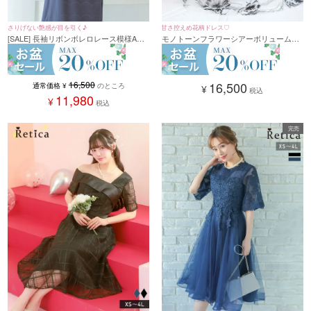
さりげない艶感が目を引く♪
甘さ控えめ花柄ドレス♡
[SALE] 長袖リボンボレロレース模様Aラ
モノトーンフラワーシアーボリュームス
インシルエットロング丈2ピースパーティ
リーブフレアパーティードレス 二次会 発
ードレス 結婚式(Sサイズ～3Lサイズ)
表会(XSサイズ～4Lサイズ)
16,500
16,500
通常価格
¥
のところ
¥
税込
11,980
¥
税込
完売