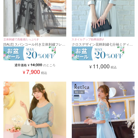
立体刺繍で高級感たっぷり♪
スタイルアップ効果抜群♪
[SALE] スパンコール付き立体刺繍フレン
クロスデザイン花柄刺繍七分袖ミディア
チスリーブミモレ丈ワンピースパーティ
ム丈パーティードレス (XSサイズ～4Lサ
ードレス (XSサイズ～4Lサイズ)
イズ)
14,300
11,000
通常価格
¥
のところ
¥
税込
7,900
¥
税込