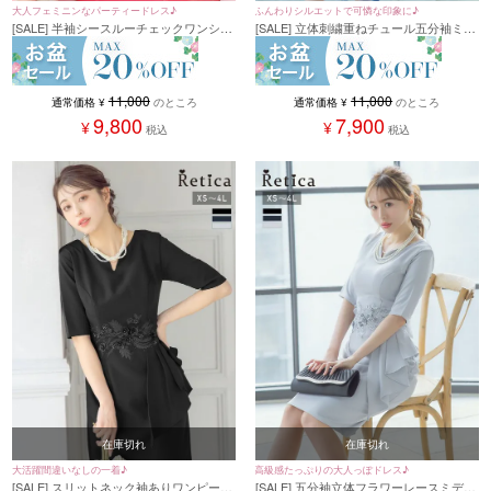
大人フェミニンなパーティードレス♪
ふんわりシルエットで可憐な印象に♪
[SALE] 半袖シースルーチェックワンショ
[SALE] 立体刺繍重ねチュール五分袖ミモ
ルダーミモレ丈フレアドレス (XSサイズ
レ丈ワンピースパーティードレス (XSサ
～4Lサイズ)
イズ～4Lサイズ)
11,000
11,000
通常価格
¥
のところ
通常価格
¥
のところ
9,800
7,900
¥
¥
税込
税込
在庫切れ
在庫切れ
大活躍間違いなしの一着♪
高級感たっぷりの大人っぽドレス♪
[SALE] スリットネック袖ありワンピース
[SALE] 五分袖立体フラワーレースミディ