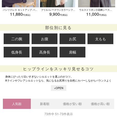
パンツドレス セットアップ パーティードレス シースルー五分袖 袖あり ワイドパンツ ウエストリボン 二の腕カバー 大きいサイズ 結婚式 (Sサイズ～3Lサイズ)
フリル×レースワンカラーシフォンロングパーティードレス (Sサイズ～5Lサイズ)
ウエストリボン小花柄シースルー袖ひざ下丈パーティードレス (XSサイズ～4Lサイズ)
11,880
9,900
11,000
部位別に見る
二の腕
お腹
お尻
太もも
低身長
高身長
肩幅
ヒップラインをスッキリ見せるコツ
身体にぴったり沿いすぎないシルエットを選ぶのがコツ。
Aラインやフレアシルエットなら、気になるお尻周りを自然にカバーしながらバランスよく
見せてくれます。
また、程よくハリ感のある生地は身体のラインを拾いにくく、後ろ姿をすっきりとした印
象に◎
さらに、腰回りに自然な立体感をプラスしてくれるペプラムデザインもおすすめ。
人気順
新着順
価格が安い順
価格が高い順
気になるヒップラインをさりげなくカバーしながら、メリハリのあるシルエットに見せて
くれます。
73
件中
51
-
73
件表示