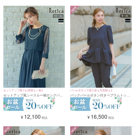
NEW
セットアップ風でお洒落な一着♪
パールボタンで後ろ姿も写真映え♪
セットアップ風シースルー袖ロングパー
バックパールボタン付きペプラムトップ
ティードレス (XSサイズ～4Lサイズ)
ス×センターシームパンツドレス 結婚式
二次会 (Sサイズ～4Lサイズ)
12,100
16,500
¥
¥
税込
税込
NEW
NEW