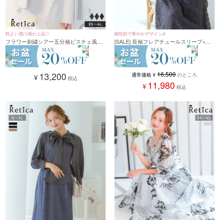
程よい透け感が上品♡
個性的で華やかデザイン♪
フラワー刺繍シアー五分袖ビスチェ風ミ
[SALE] 長袖フレアチュールスリーブ×レ
モレ丈パーティードレス(XSサイズ～4L
ースワンカラーフレアパーティードレス
サイズ)
(Sサイズ～3Lサイズ)
13,200
16,500
通常価格
¥
のところ
¥
税込
11,980
¥
税込