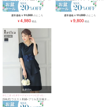
ミディアム丈パーティードレス (XSサイ
アムパーティードレス (XSサイズ～4Lサ
ズ～４Lサイズ)
イズ)
11,000
11,000
通常価格
¥
のところ
通常価格
¥
のところ
4,980
9,800
¥
¥
税込
税込
在庫切れ
かしこまったオケージョンシーンにぴったり
[SALE] ウエスト刺繍×フリル五分袖タイ
♪
ト膝丈スカートパーティードレス (Sサイ
ズ～4Lサイズ)