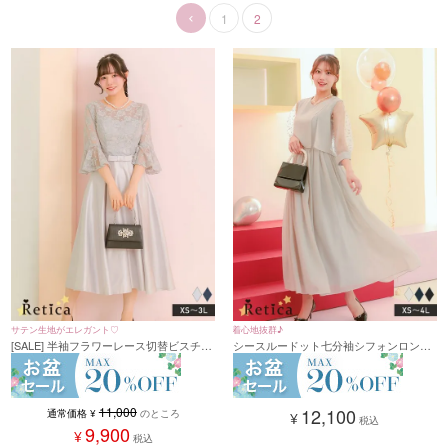
1
2
サテン生地がエレガント♡
着心地抜群♪
[SALE] 半袖フラワーレース切替ビスチェ
シースルードット七分袖シフォンロング
風サテンフレアスカートパーティードレ
丈パーティードレス(XSサイズ～4Lサイ
ス 二次会 謝恩会(XSサイズ～3Lサイズ)
ズ)
11,000
12,100
通常価格
¥
のところ
¥
税込
9,900
¥
税込