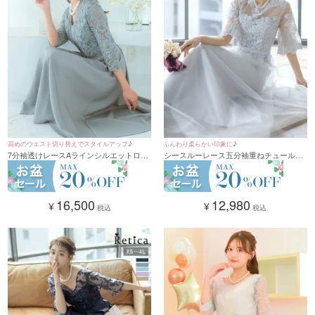
高めのウエスト切り替えでスタイルアップ♪
ふんわり柔らかい印象に♪
7分袖透けレースAラインシルエットロン
シースルーレース五分袖重ねチュールロ
グ丈パーティードレス(XSサイズ～4Lサ
ングスカートパーティードレス (XSサイ
イズ)
ズ～4Lサイズ)
16,500
12,980
¥
¥
税込
税込