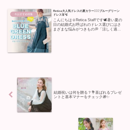
Retica大人気ドレスの夏カラー🧚🏼‍♂️ブルーグリーン
今おすすめ特集
ドレス👗🫧
こんにちは☺️Retica Staffです🕊暑い夏の
日の結婚式お呼ばれのドレス選びにはさ
まざまな悩みがつきもの💭「涼しく過ご
したいけれど、 露出しすぎはマナー違反
になる...」「夏らしく肌見せしたいけれ
ど、体型カバーも諦めたくない！」そう
お...
結婚祝いは何を贈る？💐喜ばれるプレゼ
ントと基本マナーをチェック🎁✨