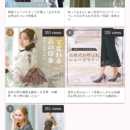
骨格ウェーブスタッフが選ぶ！おすすめ
知っておきたい💫ご自宅でのパーティー
お呼ばれドレス特集👗
ドレスのお手入れ方法👗🪄洗濯～保管ま
で
353 views
335 views
浴衣の帯の種類を解説！兵児帯・半幅
意外と知らない！？見落としがちな結婚
帯・作り帯の違いとは？
式お呼ばれのシューズマナーを解説👠✨
261 views