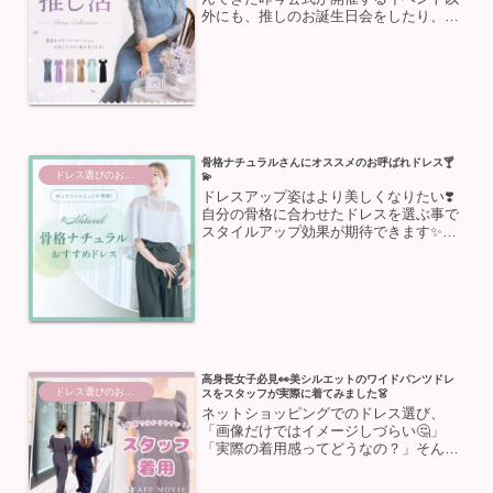
外にも、推しのお誕生日会をしたり、カ
フェに推しのグッズを持って行ったり🍰
日常で推し活を楽しむ方が増えました
✨『本人不在の誕生日会』『推し活アフ
タヌーンティー』の楽しみ方...
骨格ナチュラルさんにオススメのお呼ばれドレス🍸
ドレス選びのお助け
💫
ドレスアップ姿はより美しくなりたい❣️
自分の骨格に合わせたドレスを選ぶ事で
スタイルアップ効果が期待できます✨今
回は骨格ナチュラルさん向けにドレス選
びのコツとおすすめドレスをご紹介💕パ
ーティーや結婚式のお呼ばれに向けて、
ぜひ参考にしてみてくだ...
高身長女子必見👀美シルエットのワイドパンツドレ
ドレス選びのお助け
スをスタッフが実際に着てみました👗
ネットショッピングでのドレス選び、
「画像だけではイメージしづらい🤔」
「実際の着用感ってどうなの？」そんな
お悩みがつきものですよね🌀お客様の疑
問を解消するべくスタッフが実際にドレ