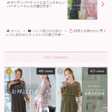
🌿ガーデンパーティーとは？ふさわしい
パーティードレスの選び方👗✨
ホーム
ドレス選びのお助け
顔周りを華やかに💐ド
レスに合わせたネックレスの選び方💎✨
Hot Contents
480 views
423 views