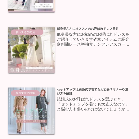
スを着用してみました🙌🏻今回着用した
のは体型カバーが叶う！？美シ...
低身長さんにオススメのお呼ばれドレス🥂❣️
ドレス選びのお助け
低身長な方にお勧めのお呼ばれドレスを
ご紹介していきます💕🌼アイテムご紹介
🌼刺繍レース半袖サテンフレアスカート
ロングパーティードレスハイネックのレ
ーストップスと艶感のあるスカートが可
愛い🌼半袖ワンピースドレス💐ハイウエ
スト着替えなのでスタイル...
セットアップは結婚式で着ても大丈夫？マナーや選
今おすすめ特集
び方を解説
結婚式のお呼ばれドレスを選ぶとき、
「セットアップを着ても大丈夫なの？」
と悩む方も多いのではないでしょうか💭
上下が分かれたデザインで着回しやすく
人気のセットアップですが、一方で「別
れを連想させるため縁起が悪い」という
声もあり、マナーが気になる...