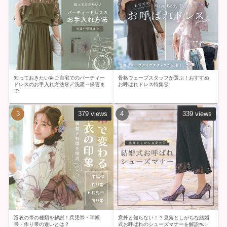
知っておきたい💫ご自宅でのパーティー
骨格ウェーブスタッフが選ぶ！おすすめ
ドレスのお手入れ方法👗🪄洗濯～保管ま
お呼ばれドレス特集👗
で
379 views
339 views
浴衣の帯の種類を解説！兵児帯・半幅
意外と知らない！？見落としがちな結婚
帯・作り帯の違いとは？
式お呼ばれのシューズマナーを解説👠✨