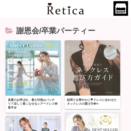
謝恩会/卒業パーティー
真夏のお呼ばれ、暑さ対策はバッチ
顔周りを華やかに💐ドレスに合わせた
リ？涼しく着こなせるシアードレス特
ネックレスの選び方💎✨
集🎐🌿