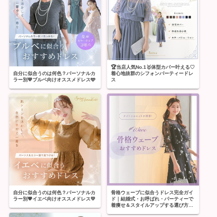
🏆当店人気No.1🥇体型カバー叶える♡
自分に似合うのは何色？パーソナルカ
着心地抜群のシフォンパーティードレ
ラー別💙ブルベ向けオススメドレス🩵
ス
自分に似合うのは何色？パーソナルカ
骨格ウェーブに似合うドレス完全ガイ
ラー別🧡イエベ向けオススメドレス💛
ド｜結婚式・お呼ばれ・パーティーで
着痩せ＆スタイルアップする選び方👗
🪞