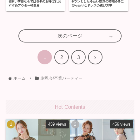
⛄️寒い季節ならでは☃️冬のお呼ばれお
❄️ツンとした冷たい空気の時期⛄️冬に
すすめアウター特集🧣
ぴったりなドレスの選び方💙
次のページ
1
次
2
3
へ
ホーム
謝恩会/卒業パーティー
Hot Contents
459 views
456 views