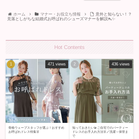
ホーム
マナー・お役立ち情報
意外と知らない！？
見落としがちな結婚式お呼ばれのシューズマナーを解説👠✨
Hot Contents
471 views
436 views
骨格ウェーブスタッフが選ぶ！おすすめ
知っておきたい💫ご自宅でのパーティー
お呼ばれドレス特集👗
ドレスのお手入れ方法👗🪄洗濯～保管ま
で