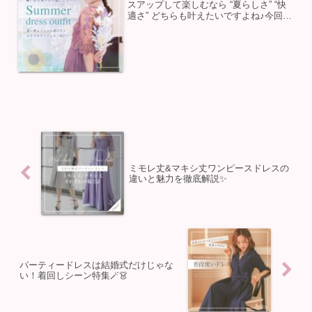
スアップして楽しむなら “夏らしさ” “快
適さ” どちらも叶えたいですよね♪今回
は、夏を快適に過ごせるドレスを厳選し
てご紹介💗この時期にぴったりな「涼し
げで華やかな」装いを楽しみましょう✨
夏に最適なカラー...
ミモレ丈&マキシ丈ワンピースドレスの
違いと魅力を徹底解説✨
パーティードレスは結婚式だけじゃな
い！着回しシーン特集🪄👗