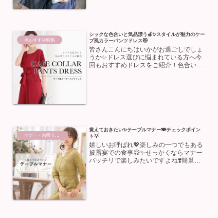
であることに変わりはあり...
シックな色合いと気品漂う🍎✨スタイルが魅力のケー
今おすすめ特集
プ風カラーパンツドレス😻
皆さんこんにちはいかがお過ごしでしょ
うか✨ドレス選びに悩まれている方へ今
回もおすすめドレスをご紹介！色合いや
素材など、それぞれに個性のある様々な
タイプのドレスがありますが、今注目し
たいのは≪ケープが一体化したドレス≫
海外セレブがよく着用して...
覚えておきたい✨テーブルマナー🍽チェックポイン
マナー・お役立ち情報
ト💡
嬉しいお呼ばれ💖楽しみの一つでもある
披露宴での食事😋✨せっかくならマナー
バッチリで楽しみたいですよね❣️簡単チ
ェックポイントをまとめました♪知って
おきたい！基本のお食事マナーまずは美
味しい食事を心から楽しむために押さえ
ておきたい基本をおさら...