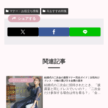
マナー・お役立ち情報
今おすすめ特集
シェアする
関連記事
結婚式の二次会の服装マナー完全ガイド｜女性向け
マナー・お役立ち情報
ドレス・小物の選び方＆会費の基本
結婚式の二次会に招待されたとき、「披
露宴と同じドレスでいいの？」「二次会
だけ参加する場合は何を着る？」「会費
っていつ渡すの？」と悩む方は多いので
はないでしょうか💭二次会は披露宴より
カジュアルとはいえ、結婚のお祝いの場