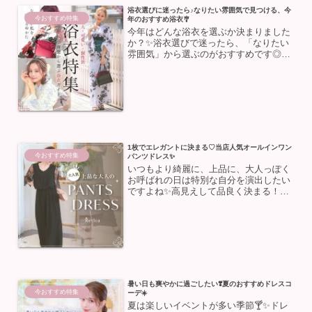
浴衣選びに迷ったら♪なりたい雰囲気で見つける、今
今おすすめ特集
年のおすすめ浴衣🎐
今年はどんな浴衣を選ぶか決まりました
か？✨浴衣選びで迷ったら、「なりたい
雰囲気」から選ぶのがおすすめです◎大
人っぽく見せたい方、可愛らしく着こな
したい方、個性的なデザインを楽しみた
い方など、理想のイメージに合わせてぴ
ったりの浴衣をご紹介しま...
1枚でエレガントに決まる♡当店人気オールインワン
今おすすめ特集
パンツドレス✨
いつもより綺麗に、上品に、大人っぽく
お呼ばれの日は特別な自分を演出したい
ですよね✨高見えして品良く決まる！と
大好評の、Retica大人気パンツドレスを
ご紹介します！楽な着心地で1枚で華や
かになる優れもの♡今回は、気になる着
心地のポイントなど...
暑い日も爽やかに過ごしたい❣️夏のおすすめドレスコ
今おすすめ特集
ーデ☀️
夏は楽しいイベントが多い季節🍸✨ドレ