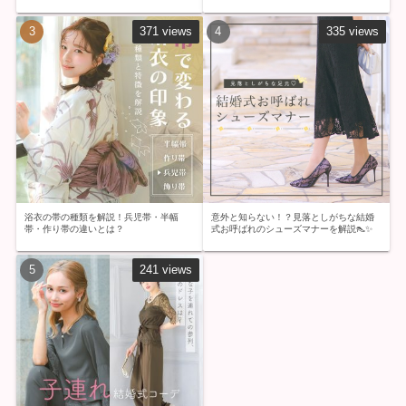
371 views
335 views
浴衣の帯の種類を解説！兵児帯・半幅
意外と知らない！？見落としがちな結婚
帯・作り帯の違いとは？
式お呼ばれのシューズマナーを解説👠✨
241 views