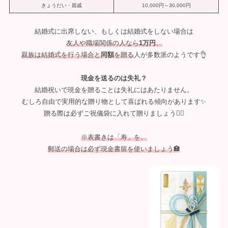
きょうだい・親戚
10,000円～30,000円
結婚式に出席しない、もしくは結婚式をしない場合は
友人や職場関係の人なら
1万円
、
親族は結婚式を行う場合と
同額
を贈る
人が多数派のようです👌
現金を送るのは失礼？
結婚祝いで現金を贈ることは失礼にはあたりません。
むしろ自由で実用的な贈り物として喜ばれる傾向があります✨
贈る際は必ずご祝儀袋に入れて贈りましょう🙆‍♀️
※表書きは「寿」を、
郵送の場合は必ず現金書留を使いましょう🏣