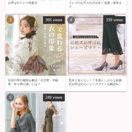
お呼ばれドレス特集👗
ドレスのお手入れ方法👗🪄洗濯～保管ま
で
366 views
339 views
浴衣の帯の種類を解説！兵児帯・半幅
意外と知らない！？見落としがちな結婚
帯・作り帯の違いとは？
式お呼ばれのシューズマナーを解説👠✨
249 views