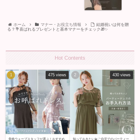
ホーム
マナー・お役立ち情報
結婚祝いは何を贈
る？💐喜ばれるプレゼントと基本マナーをチェック🎁✨
Hot Contents
475 views
430 views
骨格ウェーブスタッフが選ぶ！おすすめ
知っておきたい💫ご自宅でのパーティー