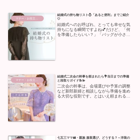
結婚式の持ち物リスト💍「あると便利」までご紹介
マナー・お役立ち情報
🤍
結婚式へのお呼ばれ、とっても幸せな気
持ちになる瞬間ですよね💕だけど、「何
を準備したらいい？」「バッグが小さく
て入り切らない！」と悩む女性も多いは
ず🤷‍♀️今回は、結婚式を全力で楽しむため
の基本の持ち物から、「あると便利なア
イテム」、さらにお...
結婚式二次会の幹事を頼まれたら💐当日までの準備
マナー・お役立ち情報
と段取りガイド📝💫
二次会の幹事は、会場選びや予算の調整
など新郎新婦と相談しながら準備を進め
る大切な役割です。とはいえ頼まれる機
会も少ないため「何から準備すればいい
の？」と、悩んでしまいますよね🤔💭そ
こで今回は、二次会の幹事を任された際
に知っておきたい💐準備の...
七五三ママ🎎・親族 服装選び、どうする？～洋装の