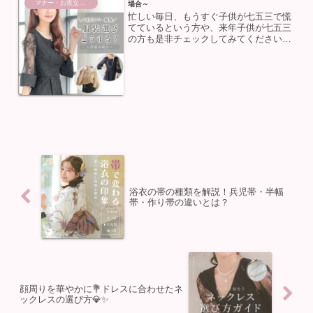
マナー・お役立ち情報
場合～
忙しい毎日、もうすぐ子供が七五三で慌
てているという方や、来年子供が七五三
の方も是非チェックしてみてください🌟
そもそも、七五三とは👘11月15日ごろに
行われている行事で、男の子が3歳と5歳
👦🏻、女の子が3歳と7歳👧🏻の時にお祝
いをする行事です...
浴衣の帯の種類を解説！兵児帯・半幅
帯・作り帯の違いとは？
顔周りを華やかに💐ドレスに合わせたネ
ックレスの選び方💎✨