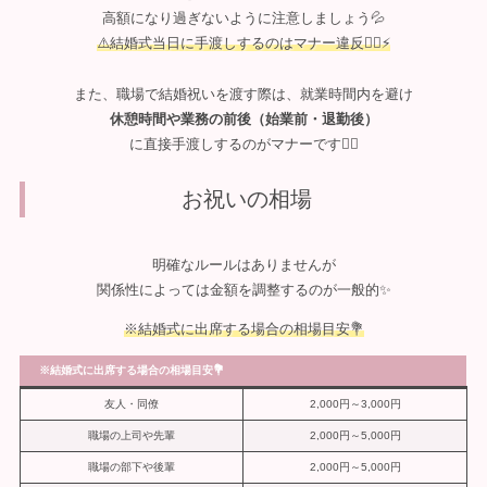
高額になり過ぎないように注意しましょう💦
⚠️結婚式当日に手渡しするのはマナー違反🙅‍♀️⚡️
また、職場で結婚祝いを渡す際は、就業時間内を避け
休憩時間や業務の前後（始業前・退勤後）
に直接手渡しするのがマナーです🙂‍↕️
お祝いの相場
明確なルールはありませんが
関係性によっては金額を調整するのが一般的✨
※結婚式に出席する場合の相場目安💐
※結婚式に出席する場合の相場目安💐
友人・同僚
2,000円～3,000円
職場の上司や先輩
2,000円～5,000円
職場の部下や後輩
2,000円～5,000円