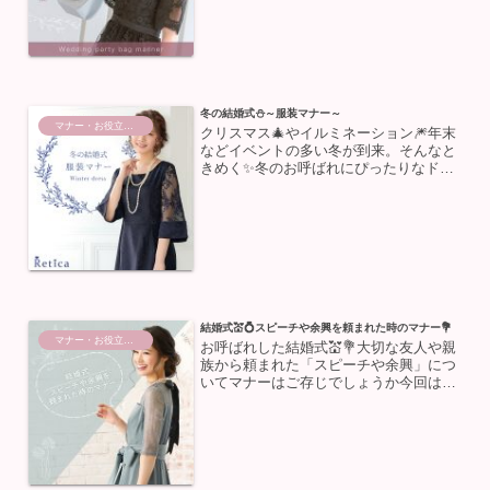
スにマナーがあるように、バッグにもお
祝いの席にふさわしい選び方と「NGマ
ナー」が存在します☝🏻今...
冬の結婚式⛄～服装マナー～
マナー・お役立ち情報
クリスマス🎄やイルミネーション🎆年末
などイベントの多い冬が到来。そんなと
きめく✨冬のお呼ばれにぴったりなドレ
スとは？防寒対策をしたいけれどマナー
はどうなっているの？などなど、気にな
るポイントをサクッとチェック✨冬らし
いドレスとは？冬らしい色...
結婚式💒💍スピーチや余興を頼まれた時のマナー💐
マナー・お役立ち情報
お呼ばれした結婚式💒💐大切な友人や親
族から頼まれた「スピーチや余興」につ
いてマナーはご存じでしょうか今回はス
ピーチの余興を頼まれた女性の為のマナ
ー、注意点をご紹介いたします👇受付係
を頼まれた方はこちらをチェック👇結婚
式の受付係を頼まれたら？...