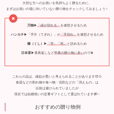
大切な方へのお祝いを気持ちよく贈るために、
まずはお祝いの場に向いていない贈り物をチェックしてみましょう✨
刃物
▶︎
「縁が切れる」
を連想させるため
ハンカチ
▶︎「手巾（てぎれ）」が
「手切れ」
を連想させるため
櫛（くし）
▶︎
「苦」「死」
と読めるため
日本茶
▶︎香典返しなど
弔事の贈り物に多い
ので❌
これらの品は、縁起が悪いと考えられることがあります😞💦
食器などの割れ物や食べ物・洗剤などの「消えもの」は
以前は避けられていましたが
現在では結婚祝いの定番ギフトとして選ばれています🎁✨
おすすめの贈り物例