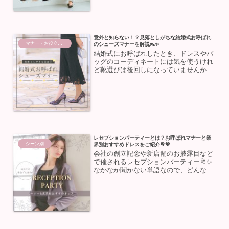
わせる靴の色選びのポイント...
意外と知らない！？見落としがちな結婚式お呼ばれ
マナー・お役立ち情報
のシューズマナーを解説👠✨
結婚式にお呼ばれしたとき、ドレスやバ
ッグのコーディネートには気を使うけれ
ど靴選びは後回しになっていませんか？
😭意外と見落としがちな靴ですが、実は
マナーがしっかりあるんです！今回は、
結婚式で失敗しない靴の選び方と、おす
すめの靴をご紹介します💒...
レセプションパーティーとは？お呼ばれマナーと業
シーン別
界別おすすめドレスをご紹介🥂💖
会社の創立記念や新店舗のお披露目など
で催されるレセプションパーティー🥂✨
なかなか聞かない単語なので、どんなパ
ーティーなのか気になりますよね🤔こう
いった催しは出席者のほとんどがビジネ
ス関係の人なのでお仕事の為にもマナー
には気をつけたい❣️🙂‍...