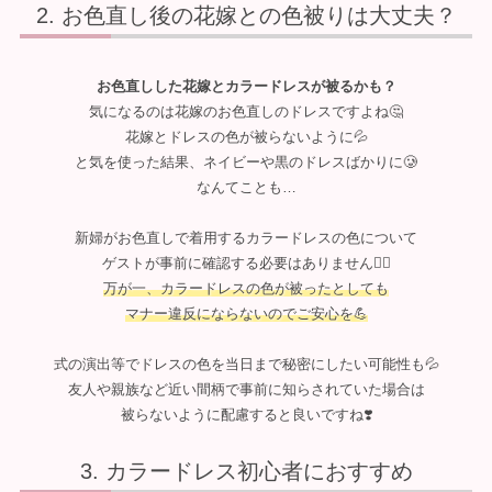
お色直し後の花嫁との色被りは大丈夫？
お色直しした花嫁とカラードレスが被るかも？
気になるのは花嫁のお色直しのドレスですよね🤔
花嫁とドレスの色が被らないように💦
と気を使った結果、ネイビーや黒のドレスばかりに🥲
なんてことも…
新婦がお色直しで着用するカラードレスの色について
ゲストが事前に確認する必要はありません🙅‍♀️
万が一、カラードレスの色が被ったとしても
マナー違反にならないのでご安心を💪
式の演出等でドレスの色を当日まで秘密にしたい可能性も💦
友人や親族など近い間柄で事前に知らされていた場合は
被らないように配慮すると良いですね❣️
カラードレス初心者におすすめ