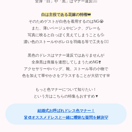
全身「白」や「黒」はマナー違反🙅‍♀️
白は主役である花嫁の特権👑
そのためゲストが白色を着用するのはNG😭
また、薄いベージュやピンク、グレーも
写真に映ると白っぽく見えてしまうことも💦
濃い色のストールやボレロを羽織る等で工夫を🙆‍♀️
黒色のドレスはマナー違反ではありませんが
全身黒は喪服を連想してしまうためNG❣️
アクセサリーやバッグ、靴、ストール等の小物で
色を加えて華やかさをプラスすることが大切です🌸
もっと色マナーについて知りたい！
という方はこちらの特集もおすすめ▼
結婚式お呼ばれドレス色マナー！
👗🎨オススメドレスと一緒に曖昧な疑問を解決💡