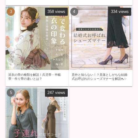
358 views
334 views
浴衣の帯の種類を解説！兵児帯・半幅
意外と知らない！？見落としがちな結婚
帯・作り帯の違いとは？
式お呼ばれのシューズマナーを解説👠✨
247 views