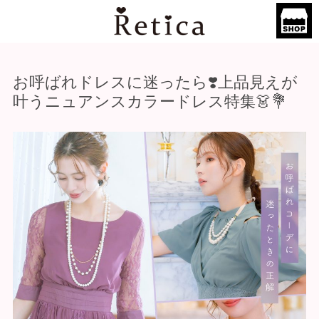
お呼ばれドレスに迷ったら❣️上品見えが
叶うニュアンスカラードレス特集👗💐