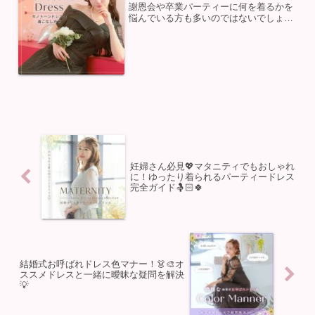
謝恩会や卒業パーティーに何を着るかを
悩んでいる方も多いのではないでしょう
か？今回は、アイドルグループ君と見る
そらの石川涼楓ちゃん（156.5cm）が着
こなす大人可愛いモノトーンドレスをピ
ックアップしながら...
妊婦さん必見💖マタニティでもおしゃれ
に！ゆったり着られるパーティードレス
完全ガイド🤱🏻🍀
結婚式お呼ばれドレス色マナー！👗🎨オ
ススメドレスと一緒に曖昧な疑問を解決
💡