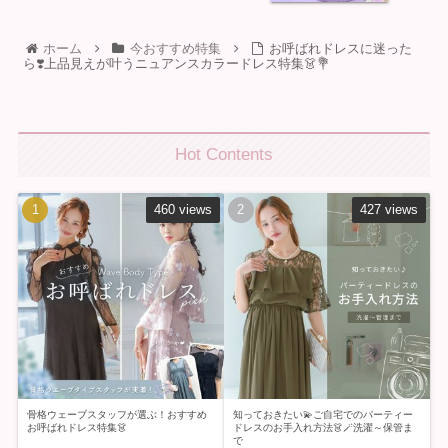
ホーム
今おすすめ特集
お呼ばれドレスに迷った
ら❣️上品見えが叶うニュアンスカラードレス特集👗💐
Hot Contents
460 views
427 views
骨格ウェーブスタッフが選ぶ！おすすめ
知っておきたい💫ご自宅でのパーティー
お呼ばれドレス特集👗
ドレスのお手入れ方法👗🪄洗濯～保管ま
で