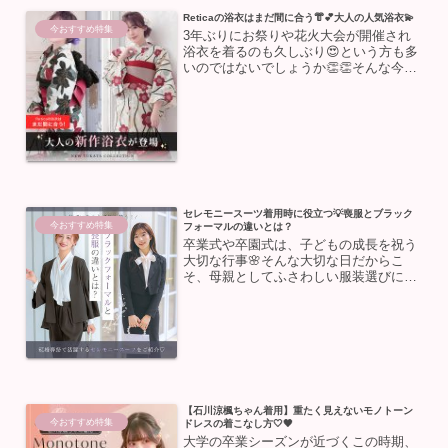
Reticaの浴衣はまだ間に合う👘💕大人の人気浴衣💫
今おすすめ特集
3年ぶりにお祭りや花火大会が開催され
浴衣を着るのも久しぶり😍という方も多
いのではないでしょうか👏👏そんな今年
は新しい浴衣でお出掛けしたい💗だけど
イベントはもう間近😖😖そんな方にも
Reticaの浴衣は安心🎵平日15時までのご
注文で即日発送‼‼...
セレモニースーツ着用時に役立つ💡喪服とブラック
今おすすめ特集
フォーマルの違いとは？
卒業式や卒園式は、子どもの成長を祝う
大切な行事🌸そんな大切な日だからこ
そ、母親としてふさわしい服装選びに悩
む方も多いのではないでしょうか💭今回
は、黒のスーツを着る際に役立つ、喪服
とブラックフォーマルの違いについて解
説します💡ブラックフォーマ...
【石川涼楓ちゃん着用】重たく見えないモノトーン
今おすすめ特集
ドレスの着こなし方🤍🖤
大学の卒業シーズンが近づくこの時期、