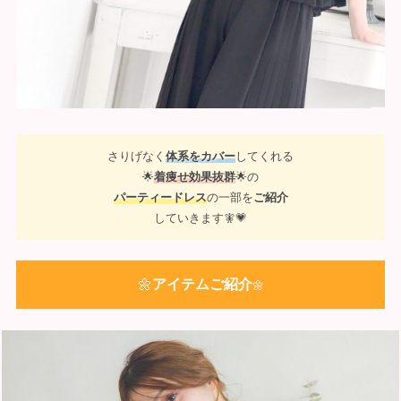
さりげなく
体系をカバー
してくれる
🌟
着痩せ効果抜群
🌟の
パーティードレス
の一部を
ご紹介
していきます🧚💗
🌼
アイテムご紹介
🌼