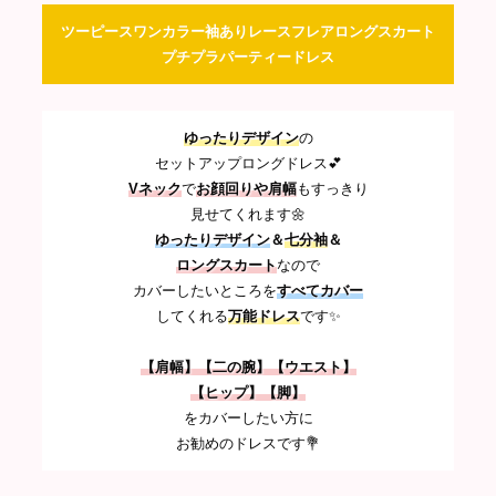
ツーピースワンカラー袖ありレースフレアロングスカート
プチプラパーティードレス
ゆったりデザイン
の
セットアップロングドレス💕
Vネック
で
お顔回りや肩幅
もすっきり
見せてくれます🌼
ゆったりデザイン
＆
七分袖
＆
ロングスカート
なので
カバーしたいところを
すべてカバー
してくれる
万能ドレス
です✨
【肩幅】【二の腕】【ウエスト】
【ヒップ】【脚】
をカバーしたい方に
お勧めのドレスです💐