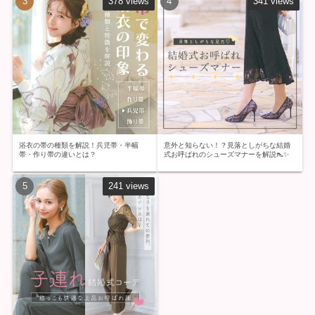
378 views
341 views
浴衣の帯の種類を解説！兵児帯・半幅
意外と知らない！？見落としがちな結婚
帯・作り帯の違いとは？
式お呼ばれのシューズマナーを解説👠✨
241 views