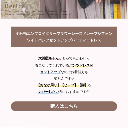
七分袖エンブロイダリーフラワーレースドレープシフォン
ワイドパンツセットアップパーティードレス
大川藍
ちゃん
がとってもかわいく
着こなしてくれている
パンツドレス
💓
セットアップ
なのでお着替えも
楽ちんです✨
【おなか周り】【ヒップ】【脚】
を
カバーしたい
方におすすめです🌼
購入はこちら