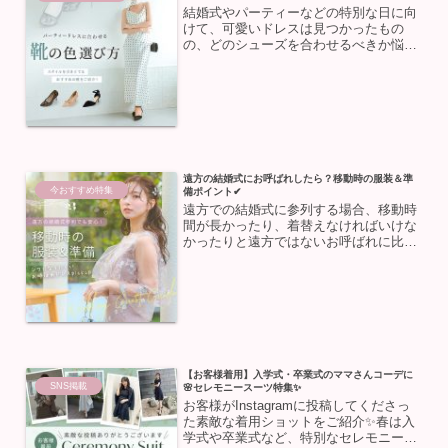
結婚式やパーティーなどの特別な日に向
けて、可愛いドレスは見つかったもの
の、どのシューズを合わせるべきか悩ん
だ経験はありませんか？足元ひとつでコ
ーディネート全体の印象はガラリと変わ
ります。今回は、パーティードレスに合
わせる靴の色選びのポイント...
遠方の結婚式にお呼ばれしたら？移動時の服装＆準
今おすすめ特集
備ポイント✔︎
遠方での結婚式に参列する場合、移動時
間が長かったり、着替えなければいけな
かったりと遠方ではないお呼ばれに比べ
て事前に準備しなければいけないことが
多いですよね💦今回は、遠方参列でも安
心して当日を迎えられるポイントをご紹
介します✨遠方から向かう...
【お客様着用】入学式・卒業式のママさんコーデに
SNS掲載
🌸セレモニースーツ特集✨
お客様がInstagramに投稿してくださっ
た素敵な着用ショットをご紹介✨春は入
学式や卒業式など、特別なセレモニーが