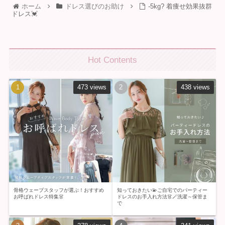
ホーム
ドレス選びのお助け
-5kg? 着痩せ効果抜群
ドレス💓
Hot Contents
473 views
438 views
骨格ウェーブスタッフが選ぶ！おすすめ
知っておきたい💫ご自宅でのパーティー
お呼ばれドレス特集👗
ドレスのお手入れ方法👗🪄洗濯～保管ま
で