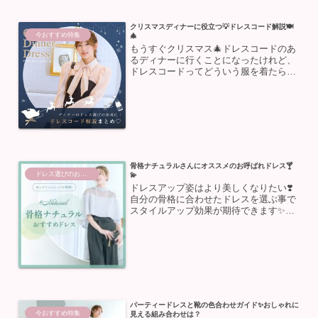
クリスマスディナーに役立つ💡ドレスコード解説🍽️
今おすすめ特集
🎄
もうすぐクリスマス🎄ドレスコードのあ
るディナーに行くことになったけれど、
ドレスコードってどういう服を着たらい
いの？という方必見👀今回はドレスコー
ドについての解説とおすすめドレスをピ
ックアップ✨クリスマスディナーはもち
ろん、結婚式・二次会・謝...
骨格ナチュラルさんにオススメのお呼ばれドレス🍸
ドレス選びのお助け
💫
ドレスアップ姿はより美しくなりたい❣️
自分の骨格に合わせたドレスを選ぶ事で
スタイルアップ効果が期待できます✨今
回は骨格ナチュラルさん向けにドレス選
びのコツとおすすめドレスをご紹介💕パ
ーティーや結婚式のお呼ばれに向けて、
ぜひ参考にしてみてくだ...
パーティードレスと靴の色合わせガイド✨おしゃれに
今おすすめ特集
見える組み合わせは？