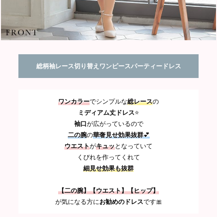
総柄袖レース切り替えワンピースパーティードレス
ワンカラー
でシンプルな
総レース
の
ミディアム丈ドレス
⭐
袖口
が広がっているので
二の腕
の
華奢見せ効果抜群
💕
ウエスト
が
キュッ
となっていて
くびれを作ってくれて
細見せ効果も抜群
【二の腕】【ウエスト】【ヒップ】
が気になる方に
お勧めのドレス
です🎀